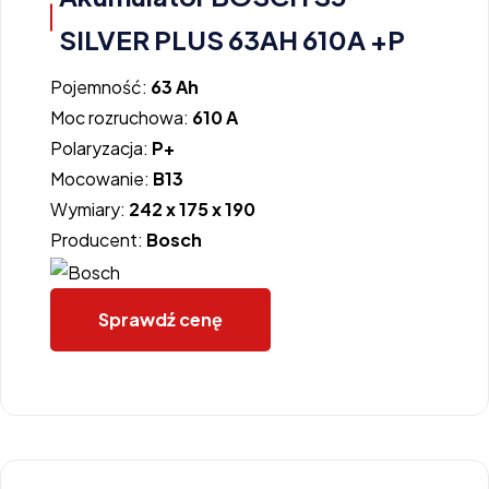
SILVER PLUS 63AH 610A +P
Pojemność:
63 Ah
Moc rozruchowa:
610 A
Polaryzacja:
P+
Mocowanie:
B13
Wymiary:
242 x 175 x 190
Producent:
Bosch
Sprawdź cenę