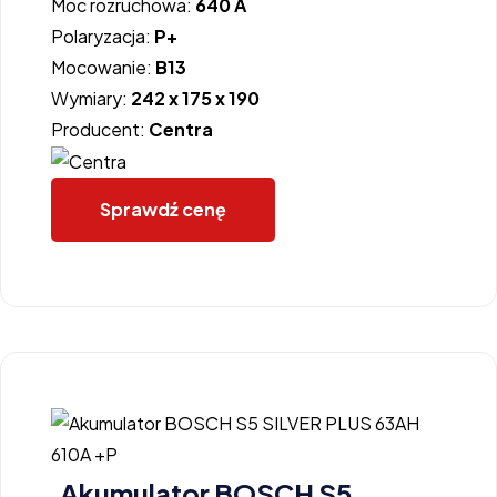
Moc rozruchowa:
640 A
Polaryzacja:
P+
Mocowanie:
B13
Wymiary:
242 x 175 x 190
Producent:
Centra
Sprawdź cenę
Akumulator BOSCH S5