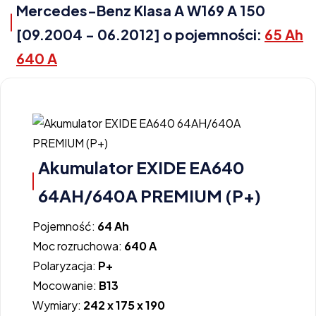
Mercedes-Benz Klasa A W169 A 150
[09.2004 - 06.2012] o pojemności:
65 Ah
640 A
Akumulator EXIDE EA640
64AH/640A PREMIUM (P+)
Pojemność:
64 Ah
Moc rozruchowa:
640 A
Polaryzacja:
P+
Mocowanie:
B13
Wymiary:
242 x 175 x 190