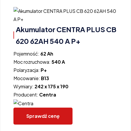
Akumulator CENTRA PLUS CB
620 62AH 540 A P+
Pojemność:
62 Ah
Moc rozruchowa:
540 A
Polaryzacja:
P+
Mocowanie:
B13
Wymiary:
242 x 175 x 190
Producent:
Centra
Sprawdź cenę