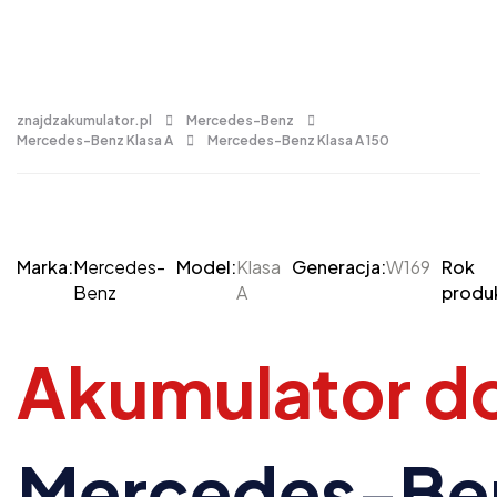
znajdzakumulator.pl
Mercedes-Benz
Mercedes-Benz Klasa A
Mercedes-Benz Klasa A 150
Marka:
Mercedes-
Model:
Klasa
Generacja:
W169
Rok
Benz
A
produk
Akumulator d
Mercedes-Be