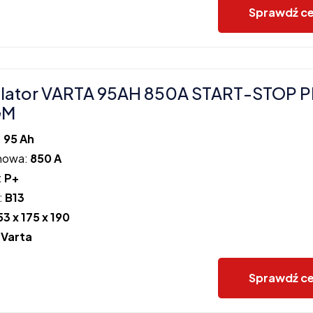
Sprawdź c
lator VARTA 95AH 850A START-STOP 
GM
:
95 Ah
howa:
850 A
:
P+
:
B13
53 x 175 x 190
:
Varta
Sprawdź c