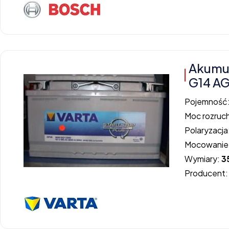
Akumu
G14 A
Pojemność
Moc rozruc
Polaryzacja
Mocowanie
Wymiary:
3
Producent