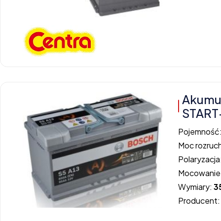
Akumul
START
Pojemność
Moc rozruc
Polaryzacja
Mocowanie
Wymiary:
3
Producent