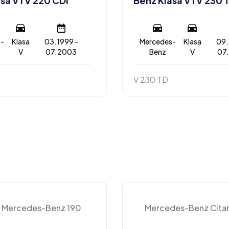
sa V I V 220 CDI
Benz Klasa V I V 230 
-
Klasa
03.1999 -
Mercedes-
Klasa
09.
V
07.2003
Benz
V
07
V 230 TD
Mercedes-Benz 190
Mercedes-Benz Cita