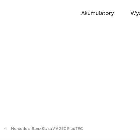
Akumulatory
Wys
Mercedes-Benz Klasa V V 250 BlueTEC