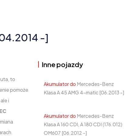
04.2014 -]
Inne pojazdy
uta, to
Akumulator do
Mercedes-Benz
ienie pomoże
Klasa A 45 AMG 4-matic [06.2013 -]
ale i
TEC
Akumulator do
Mercedes-Benz
ymiana
Klasa A 160 CDI, A 180 CDI (176.012)
arach.
OM607 [06.2012 -]