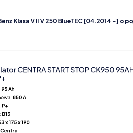
z Klasa V II V 250 BlueTEC [04.2014 -] o p
lator CENTRA START STOP CK950 95A
P+
:
95 Ah
howa:
850 A
:
P+
:
B13
53 x 175 x 190
:
Centra