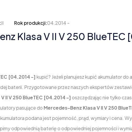
:
II
Rok produkcji:
04.2014 -
z Klasa V II V 250 BlueTEC [
TEC [04.2014 -]
kupić? Jeżeli planujesz kupić akumulator do a
żdej baterii. Przygotowane przez naszych ekspertów zestaw
V II V 250 BlueTEC [04.2014 -]
oszczędzając nie tylko czas 
mulatory pasujące do
Mercedes-Benz Klasa V II V 250 Blue
akumulatora podana jest pojemność, prąd, wymiary i cena. W
kupimy odpowiednią baterię o odpowiedniej pojemności i wymi