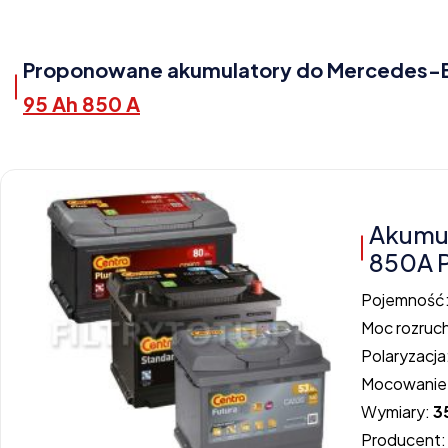
Proponowane akumulatory do Mercedes-Ben
95 Ah 850 A
Akumu
850A 
Pojemność
Moc rozruc
Polaryzacja
Mocowanie
Wymiary:
3
Producent