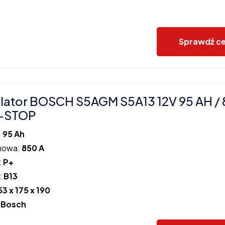
Sprawdź c
ator BOSCH S5AGM S5A13 12V 95 AH / 
-STOP
:
95 Ah
howa:
850 A
:
P+
:
B13
53 x 175 x 190
:
Bosch