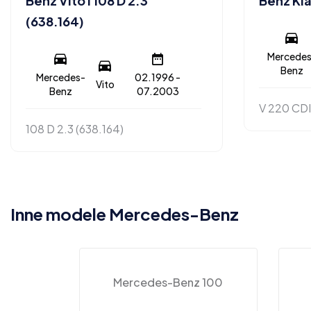
Benz Vito I 108 D 2.3
Benz Kla
(638.164)
Mercedes
Benz
Mercedes-
02.1996 -
Vito
Benz
07.2003
V 220 CDI
108 D 2.3 (638.164)
Inne modele Mercedes-Benz
Mercedes-Benz 100