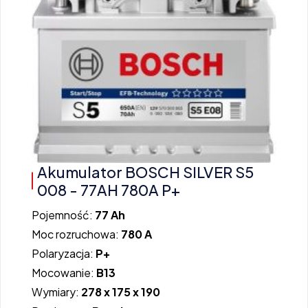
Akumulator BOSCH SILVER S5
008 - 77AH 780A P+
Pojemność:
77 Ah
Moc rozruchowa:
780 A
Polaryzacja:
P+
Mocowanie:
B13
Wymiary:
278 x 175 x 190