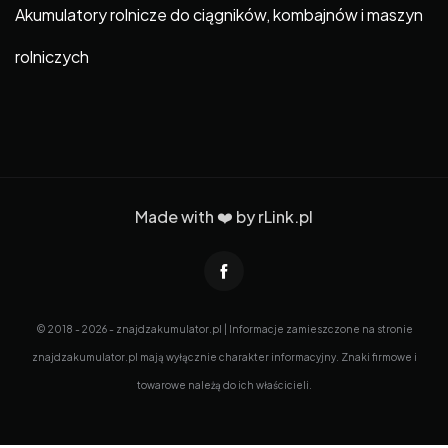
Akumulatory rolnicze do ciągników, kombajnów i maszyn
rolniczych
Made with ❤️ by
rLink.pl
© 2018 - 2026 - znajdzakumulator.pl | Informacje zamieszczone na stronie
znajdzakumulator.pl mają wyłącznie charakter informacyjny. Znaki firmowe i
towarowe należą do ich właścicieli.