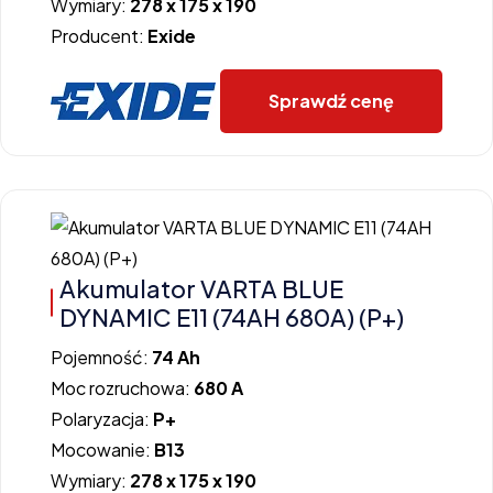
Wymiary:
278 x 175 x 190
Producent:
Exide
Sprawdź cenę
Akumulator VARTA BLUE
DYNAMIC E11 (74AH 680A) (P+)
Pojemność:
74 Ah
Moc rozruchowa:
680 A
Polaryzacja:
P+
Mocowanie:
B13
Wymiary:
278 x 175 x 190