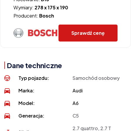
Wymiary:
278 x 175 x 190
Producent:
Bosch
Sprawdź cenę
Dane techniczne
Typ pojazdu:
Samochód osobowy
Marka:
Audi
Model:
A6
Generacja:
C5
2.7 quattro, 2.7 T