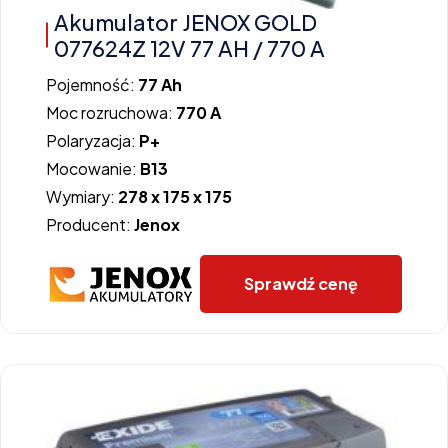
Akumulator JENOX GOLD
077624Z 12V 77 AH / 770 A
Pojemność:
77 Ah
Moc rozruchowa:
770 A
Polaryzacja:
P+
Mocowanie:
B13
Wymiary:
278 x 175 x 175
Producent:
Jenox
Sprawdź cenę