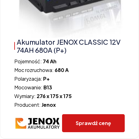
Akumulator JENOX CLASSIC 12V
74AH 680A (P+)
Pojemność:
74 Ah
Moc rozruchowa:
680 A
Polaryzacja:
P+
Mocowanie:
B13
Wymiary:
276 x 175 x 175
Producent:
Jenox
Sprawdź cenę