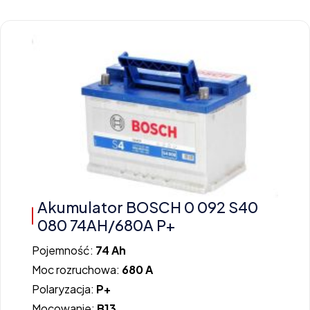
Akumulator BOSCH 0 092 S40
080 74AH/680A P+
Pojemność:
74 Ah
Moc rozruchowa:
680 A
Polaryzacja:
P+
Mocowanie:
B13