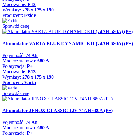
Mocowanie:
B13
Wymiary:
278 x 175 x 190
Producent:
Exide
Sprawdź cenę
Akumulator VARTA BLUE DYNAMIC E11 (74AH 680A) (P+)
Pojemność:
74 Ah
Moc rozruchowa:
680 A
Polaryzacja:
P+
Mocowanie:
B13
Wymiary:
278 x 175 x 190
Producent:
Varta
Sprawdź cenę
Akumulator JENOX CLASSIC 12V 74AH 680A (P+)
Pojemność:
74 Ah
Moc rozruchowa:
680 A
Polaryzacja:
P+