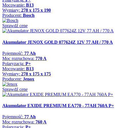
Mocowanie:
B13
Wymiary:
278 x 175 x 190
Producent:
Bosch
Sprawdź cenę
Akumulator JENOX GOLD 077624Z 12V 77 AH / 770 A
Pojemność:
77 Ah
Moc rozruchowa:
770 A
Polaryzacja:
P+
Mocowanie:
B13
Wymiary:
278 x 175 x 175
Producent:
Jenox
Sprawdź cenę
Akumulator EXIDE PREMIUM EA770 - 77AH 760A P+
Pojemność:
77 Ah
Moc rozruchowa:
760 A
Polaryzacja:
P+