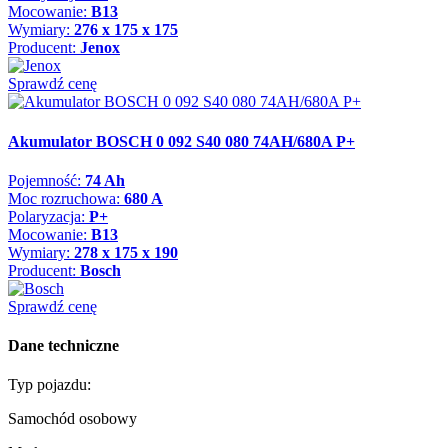
Mocowanie:
B13
Wymiary:
276 x 175 x 175
Producent:
Jenox
Sprawdź cenę
Akumulator BOSCH 0 092 S40 080 74AH/680A P+
Pojemność:
74 Ah
Moc rozruchowa:
680 A
Polaryzacja:
P+
Mocowanie:
B13
Wymiary:
278 x 175 x 190
Producent:
Bosch
Sprawdź cenę
Dane techniczne
Typ pojazdu:
Samochód osobowy