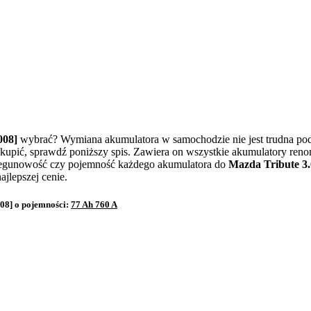
008]
wybrać? Wymiana akumulatora w samochodzie nie jest trudna pod 
kupić, sprawdź poniższy spis. Zawiera on wszystkie akumulatory ren
biegunowość czy pojemność każdego akumulatora do
Mazda Tribute 3.
jlepszej cenie.
08] o pojemności:
77 Ah 760 A