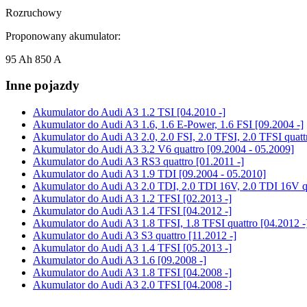
Rozruchowy
Proponowany akumulator:
95 Ah 850 A
Inne pojazdy
Akumulator do
Audi A3 1.2 TSI [04.2010 -]
Akumulator do
Audi A3 1.6, 1.6 E-Power, 1.6 FSI [09.2004 -]
Akumulator do
Audi A3 2.0, 2.0 FSI, 2.0 TFSI, 2.0 TFSI quatt
Akumulator do
Audi A3 3.2 V6 quattro [09.2004 - 05.2009]
Akumulator do
Audi A3 RS3 quattro [01.2011 -]
Akumulator do
Audi A3 1.9 TDI [09.2004 - 05.2010]
Akumulator do
Audi A3 2.0 TDI, 2.0 TDI 16V, 2.0 TDI 16V qu
Akumulator do
Audi A3 1.2 TFSI [02.2013 -]
Akumulator do
Audi A3 1.4 TFSI [04.2012 -]
Akumulator do
Audi A3 1.8 TFSI, 1.8 TFSI quattro [04.2012 -
Akumulator do
Audi A3 S3 quattro [11.2012 -]
Akumulator do
Audi A3 1.4 TFSI [05.2013 -]
Akumulator do
Audi A3 1.6 [09.2008 -]
Akumulator do
Audi A3 1.8 TFSI [04.2008 -]
Akumulator do
Audi A3 2.0 TFSI [04.2008 -]