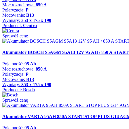
Moc rozruchowa:
850 A
Polaryzacja:
P+
Mocowanie:
B13
Wymiary:
353 x 175 x 190
Producent:
Centra
Sprawdź cenę
Akumulator BOSCH S5AGM S5A13 12V 95 AH / 850 A STAR
Pojemność:
95 Ah
Moc rozruchowa:
850 A
Polaryzacja:
P+
Mocowanie:
B13
Wymiary:
353 x 175 x 190
Producent:
Bosch
Sprawdź cenę
Akumulator VARTA 95AH 850A START-STOP PLUS G14 AG
Pojemność:
95 Ah