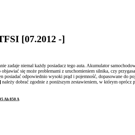
TFSI [07.2012 -]
anie zadaje niemal każdy posiadacz tego auta. Akumulator samochodow
o objawiać się może problemami z uruchomieniem silnika, czy przyga
ien posiadać odpowiednio wysoki prąd i pojemność, dopasowane do poj
]
należy dobrać zgodnie z poniższym zestawieniem, w którym oprócz p
95 Ah 850 A