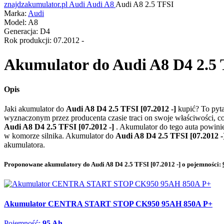
znajdzakumulator.pl
Audi
Audi A8
Audi A8 2.5 TFSI
Marka:
Audi
Model:
A8
Generacja:
D4
Rok produkcji:
07.2012 -
Akumulator do
Audi A8 D4 2.5 
Opis
Jaki akumulator do
Audi A8 D4 2.5 TFSI [07.2012 -]
kupić? To pyt
wyznaczonym przez producenta czasie traci on swoje właściwości, c
Audi A8 D4 2.5 TFSI [07.2012 -]
. Akumulator do tego auta powin
w komorze silnika. Akumulator do
Audi A8 D4 2.5 TFSI [07.2012 -
akumulatora.
Proponowane akumulatory do Audi A8 D4 2.5 TFSI [07.2012 -] o pojemności:
Akumulator CENTRA START STOP CK950 95AH 850A P+
Pojemność:
95 Ah