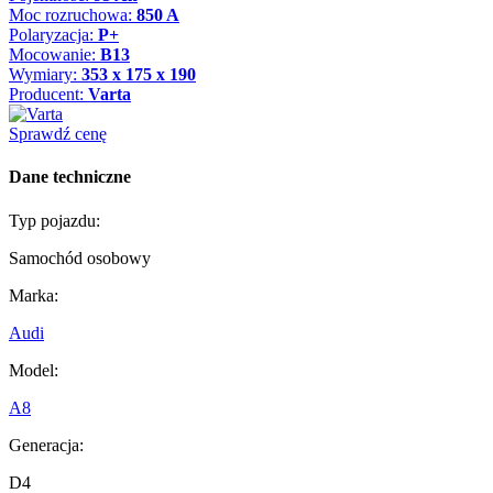
Moc rozruchowa:
850 A
Polaryzacja:
P+
Mocowanie:
B13
Wymiary:
353 x 175 x 190
Producent:
Varta
Sprawdź cenę
Dane techniczne
Typ pojazdu:
Samochód osobowy
Marka:
Audi
Model:
A8
Generacja:
D4