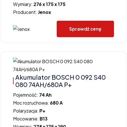
Wymiary:
276 x 175 x 175
Producent:
Jenox
Sprawdź cenę
Akumulator BOSCH 0 092 S40
080 74AH/680A P+
Pojemność:
74 Ah
Moc rozruchowa:
680 A
Polaryzacja:
P+
Mocowanie:
B13
Wymiary:
278 x 175 x 190