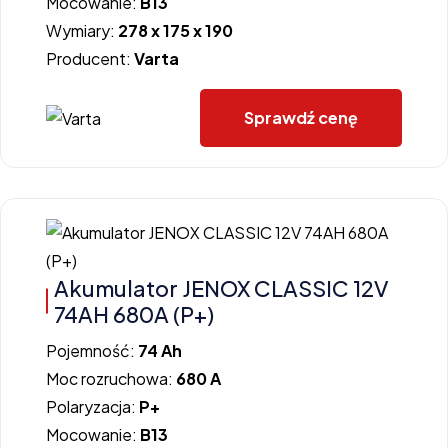
Mocowanie:
B13
Wymiary:
278 x 175 x 190
Producent:
Varta
Sprawdź cenę
Akumulator JENOX CLASSIC 12V
74AH 680A (P+)
Pojemność:
74 Ah
Moc rozruchowa:
680 A
Polaryzacja:
P+
Mocowanie:
B13