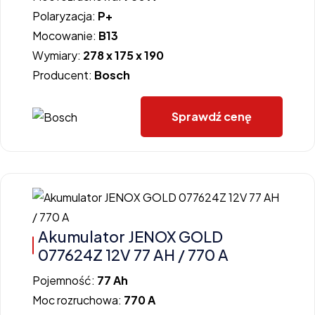
Polaryzacja:
P+
Mocowanie:
B13
Wymiary:
278 x 175 x 190
Producent:
Bosch
Sprawdź cenę
Akumulator JENOX GOLD
077624Z 12V 77 AH / 770 A
Pojemność:
77 Ah
Moc rozruchowa:
770 A