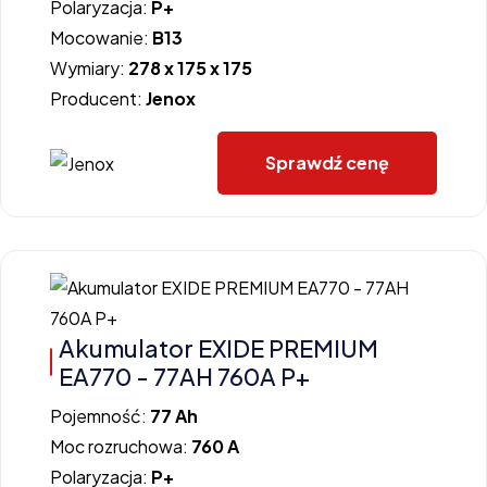
Polaryzacja:
P+
Mocowanie:
B13
Wymiary:
278 x 175 x 175
Producent:
Jenox
Sprawdź cenę
Akumulator EXIDE PREMIUM
EA770 - 77AH 760A P+
Pojemność:
77 Ah
Moc rozruchowa:
760 A
Polaryzacja:
P+