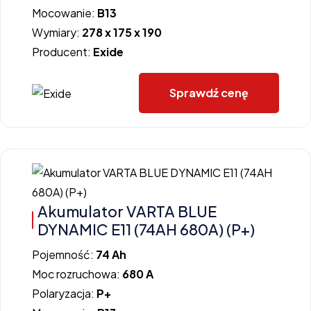
Mocowanie:
B13
Wymiary:
278 x 175 x 190
Producent:
Exide
Sprawdź cenę
Akumulator VARTA BLUE
DYNAMIC E11 (74AH 680A) (P+)
Pojemność:
74 Ah
Moc rozruchowa:
680 A
Polaryzacja:
P+