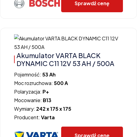
Sprawdź cenę
Akumulator VARTA BLACK
DYNAMIC C11 12V 53 AH / 500A
Pojemność:
53 Ah
Moc rozruchowa:
500 A
Polaryzacja:
P+
Mocowanie:
B13
Wymiary:
242 x 175 x 175
Producent:
Varta
Sprawdź cenę