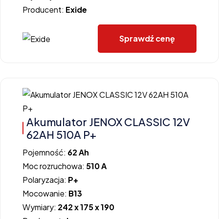
Producent:
Exide
Sprawdź cenę
Akumulator JENOX CLASSIC 12V
62AH 510A P+
Pojemność:
62 Ah
Moc rozruchowa:
510 A
Polaryzacja:
P+
Mocowanie:
B13
Wymiary:
242 x 175 x 190