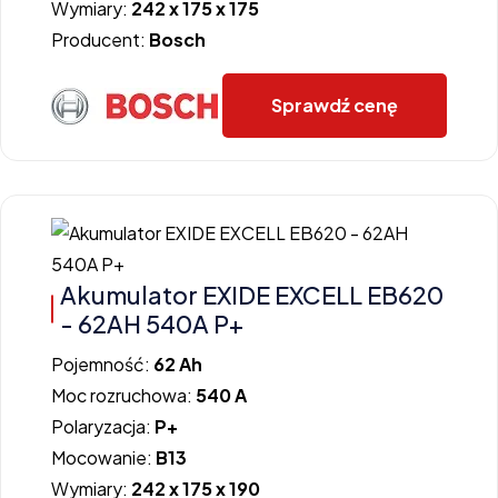
Wymiary:
242 x 175 x 175
Producent:
Bosch
Sprawdź cenę
Akumulator EXIDE EXCELL EB620
- 62AH 540A P+
Pojemność:
62 Ah
Moc rozruchowa:
540 A
Polaryzacja:
P+
Mocowanie:
B13
Wymiary:
242 x 175 x 190