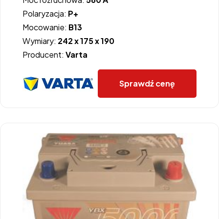
Polaryzacja:
P+
Mocowanie:
B13
Wymiary:
242 x 175 x 190
Producent:
Varta
Sprawdź cenę