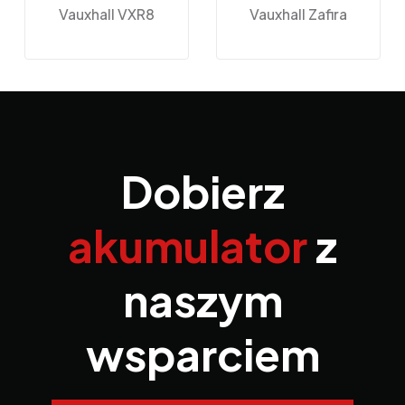
Vauxhall VXR8
Vauxhall Zafira
Dobierz
akumulator
z
naszym
wsparciem