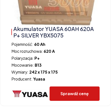
Akumulator YUASA 60AH 620A
P+ SILVER YBX5075
Pojemność:
60 Ah
Moc rozruchowa:
620 A
Polaryzacja:
P+
Mocowanie:
B13
Wymiary:
242 x 175 x 175
Producent:
Yuasa
Sprawdź cenę