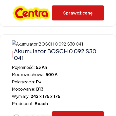
Sprawdź cenę
Akumulator BOSCH 0 092 S30
041
Pojemność:
53 Ah
Moc rozruchowa:
500 A
Polaryzacja:
P+
Mocowanie:
B13
Wymiary:
242 x 175 x 175
Producent:
Bosch