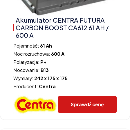
Akumulator CENTRA FUTURA
CARBON BOOST CA612 61 AH /
600 A
Pojemność:
61 Ah
Moc rozruchowa:
600 A
Polaryzacja:
P+
Mocowanie:
B13
Wymiary:
242 x 175 x 175
Producent:
Centra
Sprawdź cenę