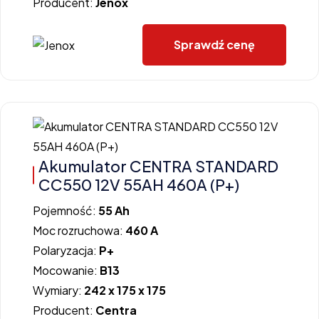
Producent:
Jenox
Sprawdź cenę
Akumulator CENTRA STANDARD
CC550 12V 55AH 460A (P+)
Pojemność:
55 Ah
Moc rozruchowa:
460 A
Polaryzacja:
P+
Mocowanie:
B13
Wymiary:
242 x 175 x 175
Producent:
Centra