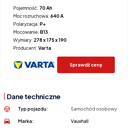
Pojemność:
70 Ah
Moc rozruchowa:
640 A
Polaryzacja:
P+
Mocowanie:
B13
Wymiary:
278 x 175 x 190
Producent:
Varta
Sprawdź cenę
Dane techniczne
Typ pojazdu:
Samochód osobowy
Marka:
Vauxhall