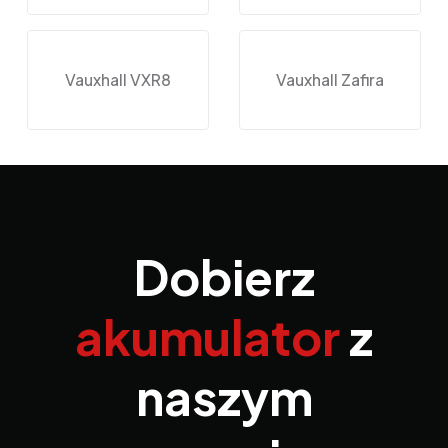
Vauxhall VXR8
Vauxhall Zafira
Dobierz
akumulator
z
naszym