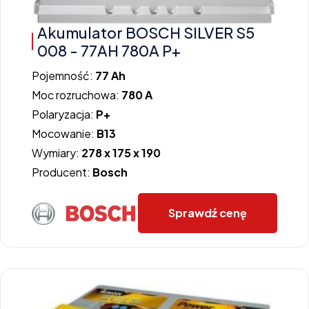
Akumulator BOSCH SILVER S5
008 - 77AH 780A P+
Pojemność:
77 Ah
Moc rozruchowa:
780 A
Polaryzacja:
P+
Mocowanie:
B13
Wymiary:
278 x 175 x 190
Producent:
Bosch
Sprawdź cenę