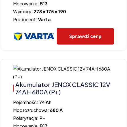
Mocowanie:
B13
Wymiary:
278 x 175 x 190
Producent:
Varta
Sprawdź cenę
Akumulator JENOX CLASSIC 12V
74AH 680A (P+)
Pojemność:
74 Ah
Moc rozruchowa:
680 A
Polaryzacja:
P+
Mocowanie:
B13