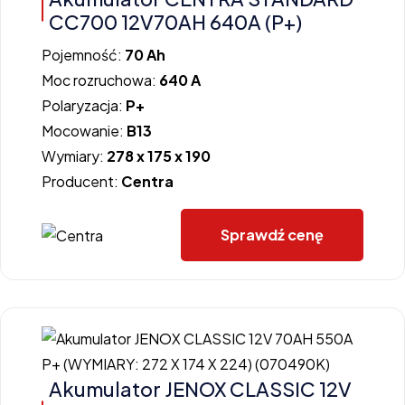
CC700 12V70AH 640A (P+)
Pojemność:
70 Ah
Moc rozruchowa:
640 A
Polaryzacja:
P+
Mocowanie:
B13
Wymiary:
278 x 175 x 190
Producent:
Centra
Sprawdź cenę
Akumulator JENOX CLASSIC 12V