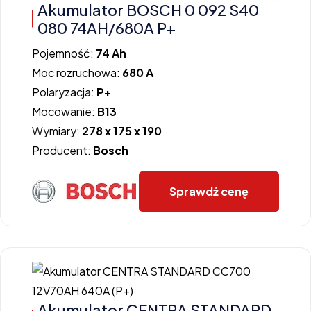
Akumulator BOSCH 0 092 S40
080 74AH/680A P+
Pojemność:
74 Ah
Moc rozruchowa:
680 A
Polaryzacja:
P+
Mocowanie:
B13
Wymiary:
278 x 175 x 190
Producent:
Bosch
Sprawdź cenę
Akumulator CENTRA STANDARD