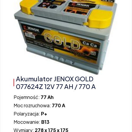
Akumulator JENOX GOLD
077624Z 12V 77 AH / 770 A
Pojemność:
77 Ah
Moc rozruchowa:
770 A
Polaryzacja:
P+
Mocowanie:
B13
Wymiary:
278 x 175 x 175