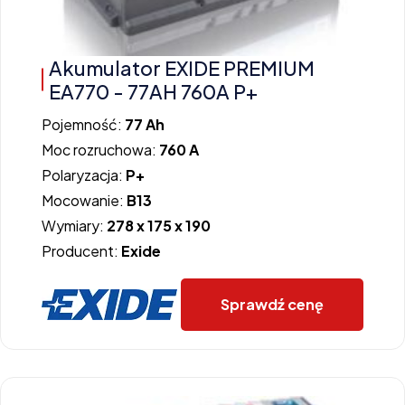
Akumulator EXIDE PREMIUM
EA770 - 77AH 760A P+
Pojemność:
77 Ah
Moc rozruchowa:
760 A
Polaryzacja:
P+
Mocowanie:
B13
Wymiary:
278 x 175 x 190
Producent:
Exide
Sprawdź cenę