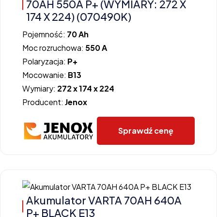
70AH 550A P+ (WYMIARY: 272 X
174 X 224) (070490K)
Pojemność:
70 Ah
Moc rozruchowa:
550 A
Polaryzacja:
P+
Mocowanie:
B13
Wymiary:
272 x 174 x 224
Producent:
Jenox
Sprawdź cenę
Akumulator VARTA 70AH 640A
P+ BLACK E13