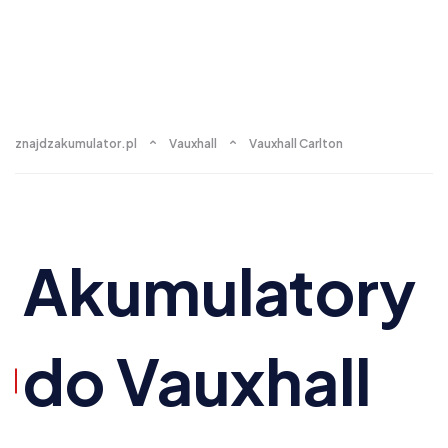
znajdzakumulator.pl
Vauxhall
Vauxhall Carlton
Akumulatory
do Vauxhall