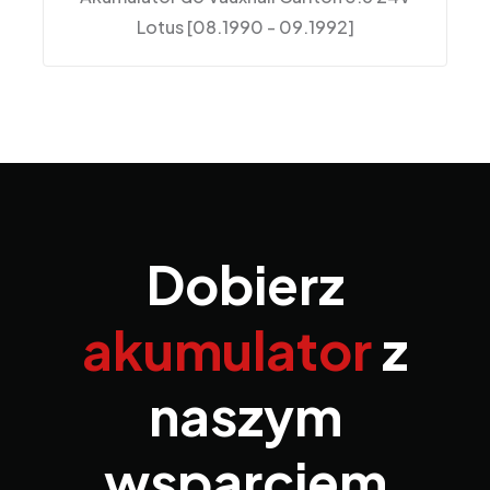
Lotus [08.1990 - 09.1992]
Dobierz
akumulator
z
naszym
wsparciem