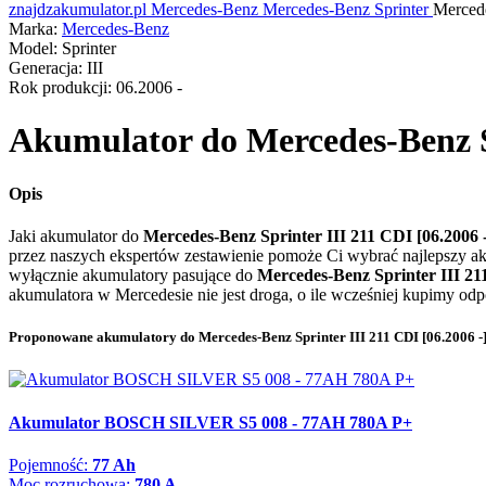
znajdzakumulator.pl
Mercedes-Benz
Mercedes-Benz Sprinter
Merced
Marka:
Mercedes-Benz
Model:
Sprinter
Generacja:
III
Rok produkcji:
06.2006 -
Akumulator do
Mercedes-Benz Sp
Opis
Jaki akumulator do
Mercedes-Benz Sprinter III 211 CDI [06.2006 
przez naszych ekspertów zestawienie pomoże Ci wybrać najlepszy a
wyłącznie akumulatory pasujące do
Mercedes-Benz Sprinter III 21
akumulatora w Mercedesie nie jest droga, o ile wcześniej kupimy od
Proponowane akumulatory do Mercedes-Benz Sprinter III 211 CDI [06.2006 -
Akumulator BOSCH SILVER S5 008 - 77AH 780A P+
Pojemność:
77 Ah
Moc rozruchowa:
780 A