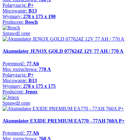
Polaryzacja:
P+
Mocowanie:
B13
Wymiary:
278 x 175 x 190
Producent:
Bosch
Sprawdź cenę
Akumulator JENOX GOLD 077624Z 12V 77 AH / 770 A
Pojemność:
77 Ah
Moc rozruchowa:
770 A
Polaryzacja:
P+
Mocowanie:
B13
Wymiary:
278 x 175 x 175
Producent:
Jenox
Sprawdź cenę
Akumulator EXIDE PREMIUM EA770 - 77AH 760A P+
Pojemność:
77 Ah
Moc rozruchowa:
760 A