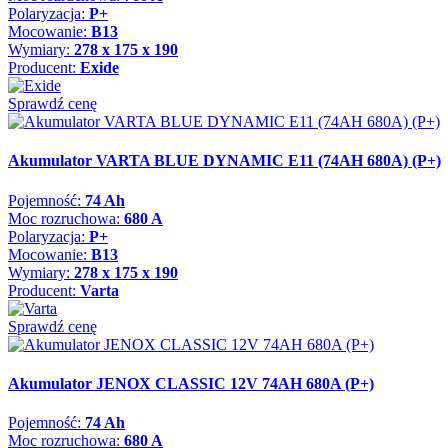
Polaryzacja:
P+
Mocowanie:
B13
Wymiary:
278 x 175 x 190
Producent:
Exide
Sprawdź cenę
Akumulator VARTA BLUE DYNAMIC E11 (74AH 680A) (P+)
Pojemność:
74 Ah
Moc rozruchowa:
680 A
Polaryzacja:
P+
Mocowanie:
B13
Wymiary:
278 x 175 x 190
Producent:
Varta
Sprawdź cenę
Akumulator JENOX CLASSIC 12V 74AH 680A (P+)
Pojemność:
74 Ah
Moc rozruchowa:
680 A