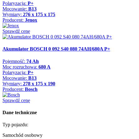
Polaryzacja:
P+
Mocowanie:
B13
Wymiary:
276 x 175 x 175
Producent:
Jenox
Sprawdź cenę
Akumulator BOSCH 0 092 S40 080 74AH/680A P+
Pojemność:
74 Ah
Moc rozruchowa:
680 A
Polaryzacja:
P+
Mocowanie:
B13
Wymiary:
278 x 175 x 190
Producent:
Bosch
Sprawdź cenę
Dane techniczne
Typ pojazdu:
Samochód osobowy