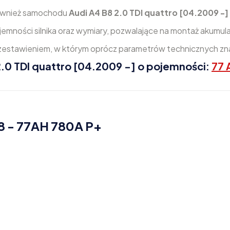
również samochodu
Audi A4 B8 2.0 TDI quattro [04.2009 -]
mności silnika oraz wymiary, pozwalające na montaż akumula
zestawieniem, w którym oprócz parametrów technicznych znaj
0 TDI quattro [04.2009 -] o pojemności:
77 
8 - 77AH 780A P+