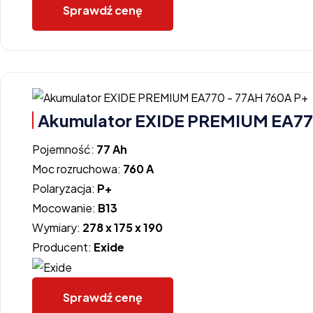
Sprawdź cenę
Akumulator EXIDE PREMIUM EA77
Pojemność:
77 Ah
Moc rozruchowa:
760 A
Polaryzacja:
P+
Mocowanie:
B13
Wymiary:
278 x 175 x 190
Producent:
Exide
Sprawdź cenę