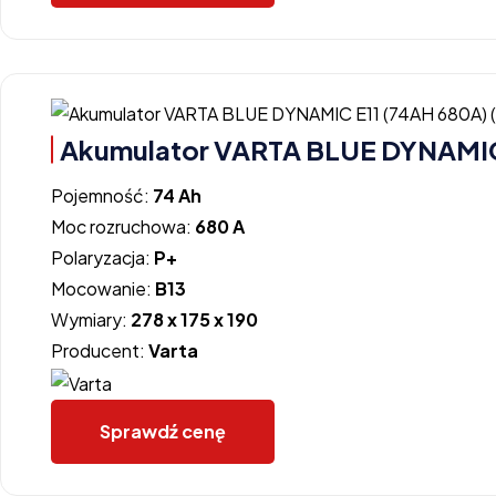
Akumulator VARTA BLUE DYNAMIC 
Pojemność:
74 Ah
Moc rozruchowa:
680 A
Polaryzacja:
P+
Mocowanie:
B13
Wymiary:
278 x 175 x 190
Producent:
Varta
Sprawdź cenę