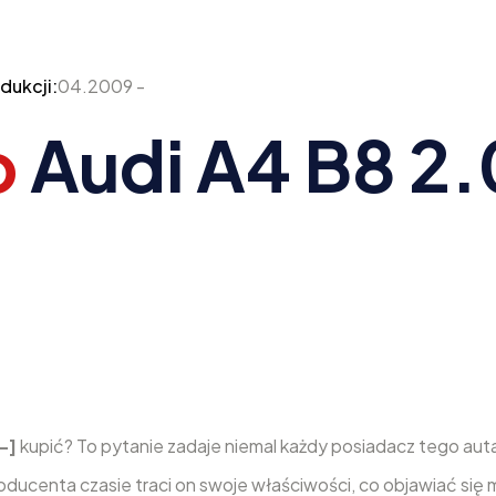
dukcji:
04.2009 -
o
Audi A4 B8 2.
 -]
kupić? To pytanie zadaje niemal każdy posiadacz tego au
ucenta czasie traci on swoje właściwości, co objawiać się m