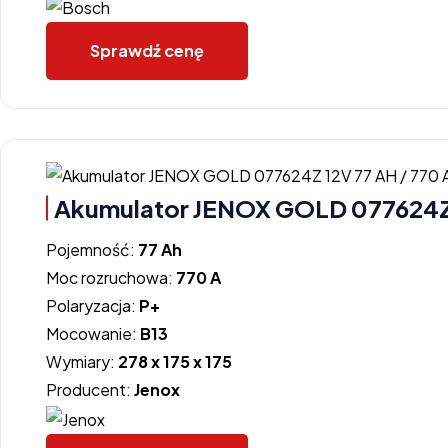
Sprawdź cenę
Akumulator JENOX GOLD 077624Z 
Pojemność:
77 Ah
Moc rozruchowa:
770 A
Polaryzacja:
P+
Mocowanie:
B13
Wymiary:
278 x 175 x 175
Producent:
Jenox