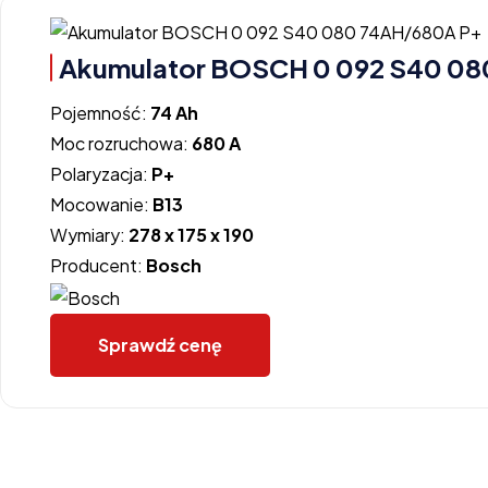
Akumulator BOSCH 0 092 S40 08
Pojemność:
74 Ah
Moc rozruchowa:
680 A
Polaryzacja:
P+
Mocowanie:
B13
Wymiary:
278 x 175 x 190
Producent:
Bosch
Sprawdź cenę