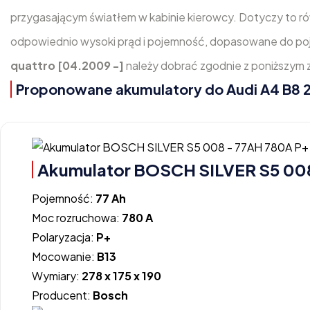
przygasającym światłem w kabinie kierowcy. Dotyczy to 
odpowiednio wysoki prąd i pojemność, dopasowane do poje
quattro [04.2009 -]
należy dobrać zgodnie z poniższym 
Proponowane akumulatory do Audi A4 B8 2.
Akumulator BOSCH SILVER S5 00
Pojemność:
77 Ah
Moc rozruchowa:
780 A
Polaryzacja:
P+
Mocowanie:
B13
Wymiary:
278 x 175 x 190
Producent:
Bosch