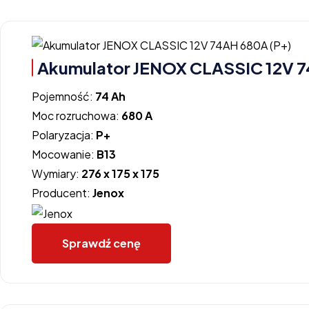
Akumulator JENOX CLASSIC 12V 7
Pojemność:
74 Ah
Moc rozruchowa:
680 A
Polaryzacja:
P+
Mocowanie:
B13
Wymiary:
276 x 175 x 175
Producent:
Jenox
Sprawdź cenę