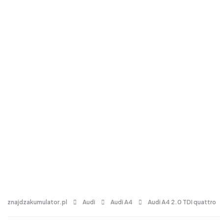
znajdzakumulator.pl
Audi
Audi A4
Audi A4 2.0 TDI quattro