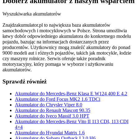
Dobierz
akumulator
z naszym wsparciem
Wyszukiwarka akumulatorów
Znajdzakumulator.pl to największa baza akumulatorów
samochodowych i motocyklowych w Polsce. Strona umożliwia
łatwy dobór odpowiedniego akumulatora do konkretnego modelu
pojazdu, bazując na informacjach dostarczanych przez
producentów. Użytkownicy mogą znaleźć akumulatory do ponad
9000 modeli aut i różnych pojazdów, takich jak motocykle, łodzie
czy maszyny rolnicze. Serwis oferuje także poradnik
motoryzacyjny, który pomaga w wyborze i użytkowaniu
akumulatorów.
Sprawdź również
Akumulator do Mercedes-Benz Klasa E W124 400 E 4.2
Akumulator do Ford Focus MK2 1.6 TDCi
Akumulator do Chrysler Viper 8.0
Akumulator do Renault Mascott 90.35
Akumulator do Iveco Massif 3.0 HPT
Akumulator do Mercedes-Benz Vito II 113 CDI, 113 CDI
4×4
Akumulator do Hyundai Matrix 1.6
Akumulator do Subaru Outback I 3.0 H6