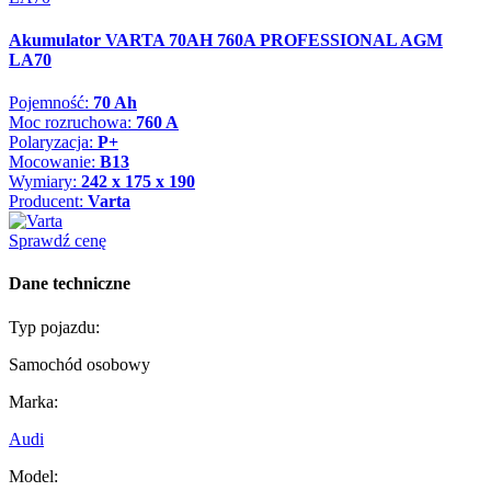
Akumulator VARTA 70AH 760A PROFESSIONAL AGM
LA70
Pojemność:
70 Ah
Moc rozruchowa:
760 A
Polaryzacja:
P+
Mocowanie:
B13
Wymiary:
242 x 175 x 190
Producent:
Varta
Sprawdź cenę
Dane techniczne
Typ pojazdu:
Samochód osobowy
Marka:
Audi
Model: