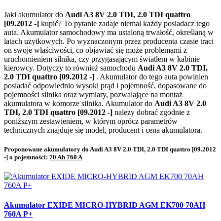
Jaki akumulator do
Audi A3 8V 2.0 TDI, 2.0 TDI quattro
[09.2012 -]
kupić? To pytanie zadaje niemal każdy posiadacz tego
auta. Akumulator samochodowy ma ustaloną trwałość, określaną w
latach użytkowych. Po wyznaczonym przez producenta czasie traci
on swoje właściwości, co objawiać się może problemami z
uruchomieniem silnika, czy przygasającym światłem w kabinie
kierowcy. Dotyczy to również samochodu
Audi A3 8V 2.0 TDI,
2.0 TDI quattro [09.2012 -]
. Akumulator do tego auta powinien
posiadać odpowiednio wysoki prąd i pojemność, dopasowane do
pojemności silnika oraz wymiary, pozwalające na montaż
akumulatora w komorze silnika. Akumulator do
Audi A3 8V 2.0
TDI, 2.0 TDI quattro [09.2012 -]
należy dobrać zgodnie z
poniższym zestawieniem, w którym oprócz parametrów
technicznych znajduje się model, producent i cena akumulatora.
Proponowane akumulatory do Audi A3 8V 2.0 TDI, 2.0 TDI quattro [09.2012
-] o pojemności:
70 Ah 760 A
Akumulator EXIDE MICRO-HYBRID AGM EK700 70AH
760A P+