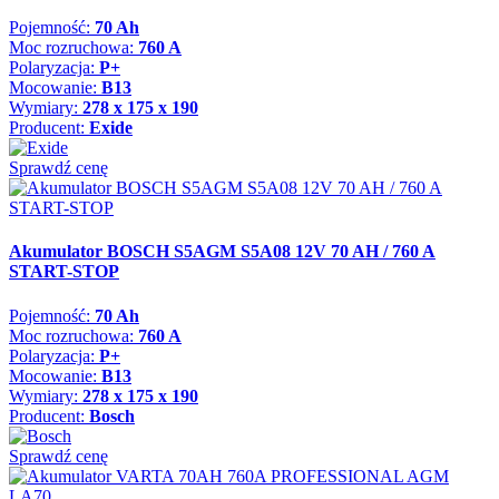
Pojemność:
70 Ah
Moc rozruchowa:
760 A
Polaryzacja:
P+
Mocowanie:
B13
Wymiary:
278 x 175 x 190
Producent:
Exide
Sprawdź cenę
Akumulator BOSCH S5AGM S5A08 12V 70 AH / 760 A
START-STOP
Pojemność:
70 Ah
Moc rozruchowa:
760 A
Polaryzacja:
P+
Mocowanie:
B13
Wymiary:
278 x 175 x 190
Producent:
Bosch
Sprawdź cenę