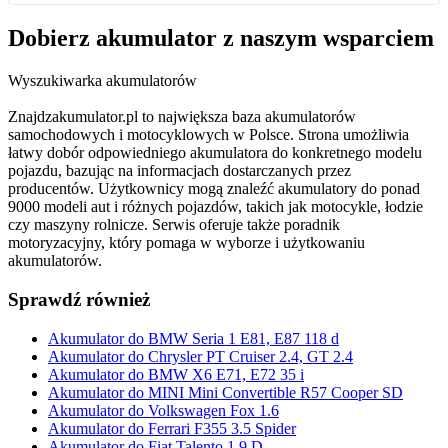
Dobierz
akumulator
z naszym wsparciem
Wyszukiwarka akumulatorów
Znajdzakumulator.pl to największa baza akumulatorów
samochodowych i motocyklowych w Polsce. Strona umożliwia
łatwy dobór odpowiedniego akumulatora do konkretnego modelu
pojazdu, bazując na informacjach dostarczanych przez
producentów. Użytkownicy mogą znaleźć akumulatory do ponad
9000 modeli aut i różnych pojazdów, takich jak motocykle, łodzie
czy maszyny rolnicze. Serwis oferuje także poradnik
motoryzacyjny, który pomaga w wyborze i użytkowaniu
akumulatorów.
Sprawdź również
Akumulator do BMW Seria 1 E81, E87 118 d
Akumulator do Chrysler PT Cruiser 2.4, GT 2.4
Akumulator do BMW X6 E71, E72 35 i
Akumulator do MINI Mini Convertible R57 Cooper SD
Akumulator do Volkswagen Fox 1.6
Akumulator do Ferrari F355 3.5 Spider
Akumulator do Fiat Talento 1.9 D