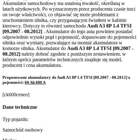
Akumulator samochodowy ma ustaloną trwałość, określaną w
latach użytkowych. Po wyznaczonym przez producenta czasie traci
on swoje właściwości, co objawiać się może problemami z
uruchomieniem silnika, czy przygasającym światłem w kabinie
kierowcy. Dotyczy to również samochodu
Audi A3 8P 1.4 TFSI
[09.2007 - 08.2012]
. Akumulator do tego auta powinien posiadać
odpowiednio wysoki prąd i pojemność, dopasowane do pojemności
silnika oraz wymiary, pozwalające na montaż akumulatora w
komorze silnika. Akumulator do
Audi A3 8P 1.4 TFSI [09.2007 -
08.2012]
należy dobrać zgodnie z poniższym zestawieniem, w
którym oprócz parametrów technicznych znajduje się model,
producent i cena akumulatora.
Proponowane akumulatory do Audi A3 8P 1.4 TFSI [09.2007 - 08.2012] o
pojemności:
60 Ah 680 A
[ck600ceneo]
Dane techniczne
Typ pojazdu:
Samochód osobowy