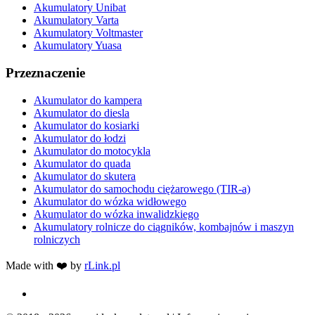
Akumulatory Unibat
Akumulatory Varta
Akumulatory Voltmaster
Akumulatory Yuasa
Przeznaczenie
Akumulator do kampera
Akumulator do diesla
Akumulator do kosiarki
Akumulator do łodzi
Akumulator do motocykla
Akumulator do quada
Akumulator do skutera
Akumulator do samochodu ciężarowego (TIR-a)
Akumulator do wózka widłowego
Akumulator do wózka inwalidzkiego
Akumulatory rolnicze do ciągników, kombajnów i maszyn
rolniczych
Made with ❤️ by
rLink.pl