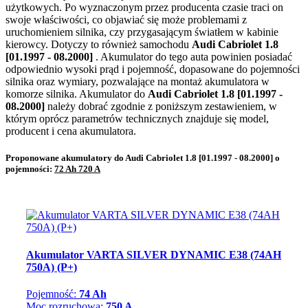
użytkowych. Po wyznaczonym przez producenta czasie traci on
swoje właściwości, co objawiać się może problemami z
uruchomieniem silnika, czy przygasającym światłem w kabinie
kierowcy. Dotyczy to również samochodu
Audi Cabriolet 1.8
[01.1997 - 08.2000]
. Akumulator do tego auta powinien posiadać
odpowiednio wysoki prąd i pojemność, dopasowane do pojemności
silnika oraz wymiary, pozwalające na montaż akumulatora w
komorze silnika. Akumulator do
Audi Cabriolet 1.8 [01.1997 -
08.2000]
należy dobrać zgodnie z poniższym zestawieniem, w
którym oprócz parametrów technicznych znajduje się model,
producent i cena akumulatora.
Proponowane akumulatory do Audi Cabriolet 1.8 [01.1997 - 08.2000] o
pojemności:
72 Ah 720 A
Akumulator VARTA SILVER DYNAMIC E38 (74AH
750A) (P+)
Pojemność:
74 Ah
Moc rozruchowa:
750 A