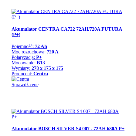
Akumulator CENTRA CA722 72AH/720A FUTURA
(P+)
Pojemność:
72 Ah
Moc rozruchowa:
720 A
Polaryzacja:
P+
Mocowanie:
B13
Wymiary:
278 x 175 x 175
Producent:
Centra
Sprawdź cenę
Akumulator BOSCH SILVER S4 007 - 72AH 680A P+