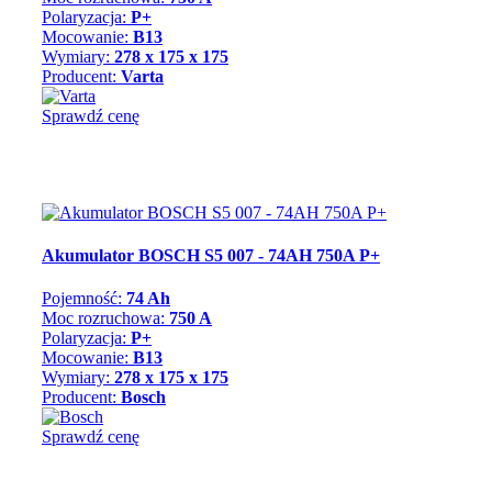
Polaryzacja:
P+
Mocowanie:
B13
Wymiary:
278 x 175 x 175
Producent:
Varta
Sprawdź cenę
Akumulator BOSCH S5 007 - 74AH 750A P+
Pojemność:
74 Ah
Moc rozruchowa:
750 A
Polaryzacja:
P+
Mocowanie:
B13
Wymiary:
278 x 175 x 175
Producent:
Bosch
Sprawdź cenę