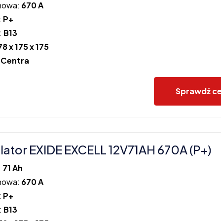
howa:
670 A
:
P+
:
B13
78 x 175 x 175
:
Centra
Sprawdź c
ator EXIDE EXCELL 12V71AH 670A (P+)
:
71 Ah
howa:
670 A
:
P+
:
B13