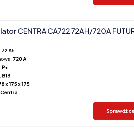
lator CENTRA CA722 72AH/720A FUTU
:
72 Ah
howa:
720 A
:
P+
:
B13
78 x 175 x 175
:
Centra
Sprawdź c