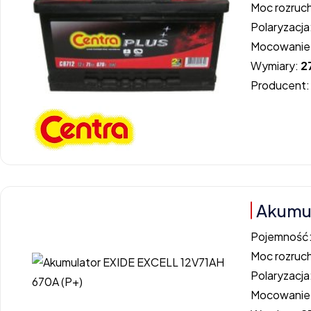
Moc rozruc
Polaryzacja
Mocowanie
Wymiary:
2
Producent
Akumul
Pojemność
Moc rozruc
Polaryzacja
Mocowanie