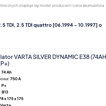
nicznych znajduje się model, producent i cena akumulatora.
 TDI, 2.5 TDI quattro [06.1994 - 10.1997] o
ator VARTA SILVER DYNAMIC E38 (74A
(P+)
:
74 Ah
howa:
750 A
:
P+
:
B13
78 x 175 x 175
:
Varta