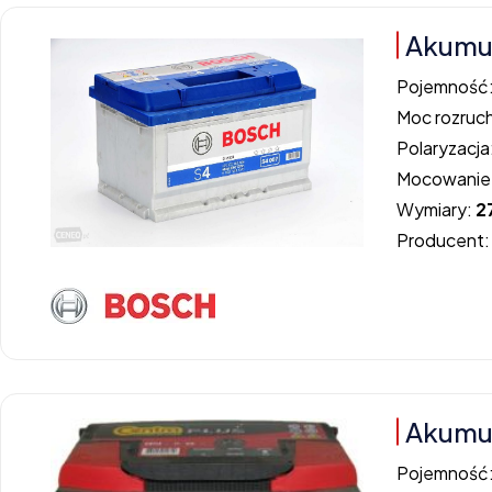
Akumul
Pojemność
Moc rozruc
Polaryzacja
Mocowanie
Wymiary:
2
Producent
Akumul
Pojemność