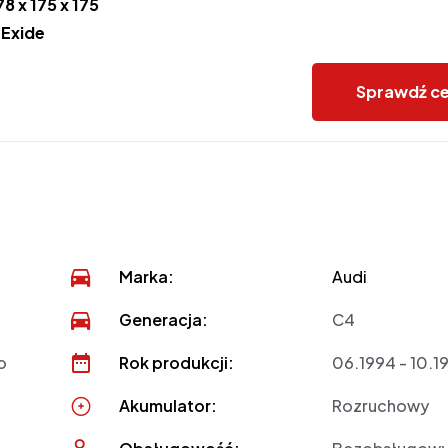
78 x 175 x 175
:
Exide
Sprawdź c
Marka:
Audi
Generacja:
C4
o
Rok produkcji:
06.1994 - 10.1
Akumulator:
Rozruchowy