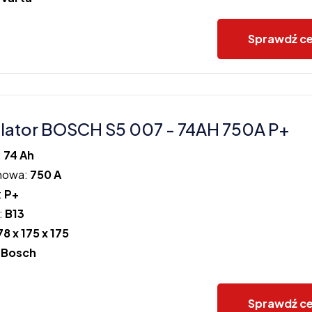
Sprawdź c
ator BOSCH S5 007 - 74AH 750A P+
:
74 Ah
howa:
750 A
:
P+
:
B13
78 x 175 x 175
:
Bosch
Sprawdź c