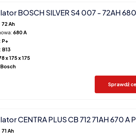
ator BOSCH SILVER S4 007 - 72AH 680
:
72 Ah
howa:
680 A
:
P+
:
B13
78 x 175 x 175
:
Bosch
Sprawdź c
ator CENTRA PLUS CB 712 71AH 670 A 
:
71 Ah