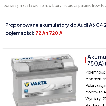
poniższym zestawieniem, w którym oprócz parametrów tech
Proponowane akumulatory do Audi A6 C4 2.5
pojemności:
72 Ah 720 A
Akumul
750A) 
Pojemność
Moc rozruc
Polaryzacja
Mocowanie
Wymiary:
2
Producent