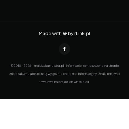
Made with ❤️ by
rLink.pl
© 2018 - 2026 - znajdzakumulator.pl | Informacje zamieszczone na stronie
znajdzakumulator.pl mają wyłącznie charakter informacyjny. Znaki firmowe i
towarowe należą do ich właścicieli.