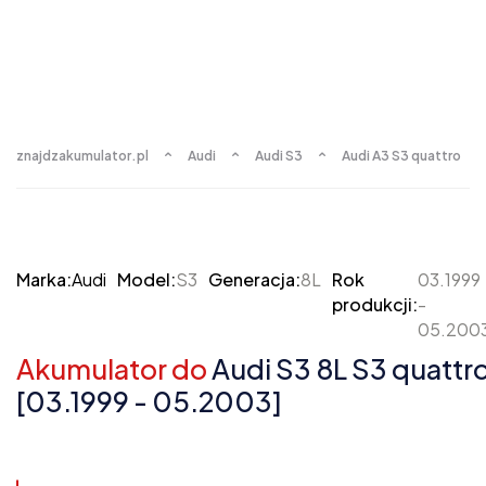
znajdzakumulator.pl
Audi
Audi S3
Audi A3 S3 quattro
Marka:
Audi
Model:
S3
Generacja:
8L
Rok
03.1999
produkcji:
-
05.200
Akumulator do
Audi S3 8L S3 quattr
[03.1999 - 05.2003]