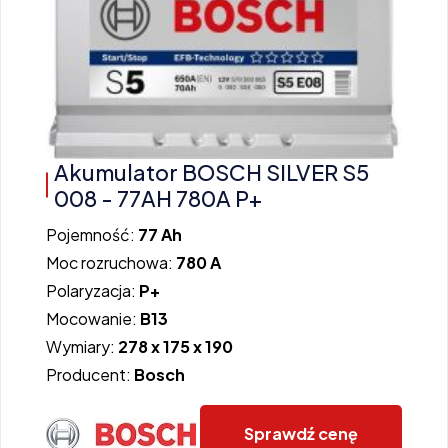
Akumulator BOSCH SILVER S5
008 - 77AH 780A P+
Pojemność:
77 Ah
Moc rozruchowa:
780 A
Polaryzacja:
P+
Mocowanie:
B13
Wymiary:
278 x 175 x 190
Producent:
Bosch
Sprawdź cenę