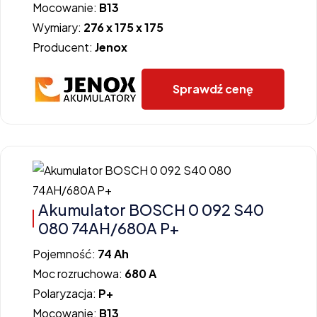
Mocowanie:
B13
Wymiary:
276 x 175 x 175
Producent:
Jenox
Sprawdź cenę
Akumulator BOSCH 0 092 S40
080 74AH/680A P+
Pojemność:
74 Ah
Moc rozruchowa:
680 A
Polaryzacja:
P+
Mocowanie:
B13