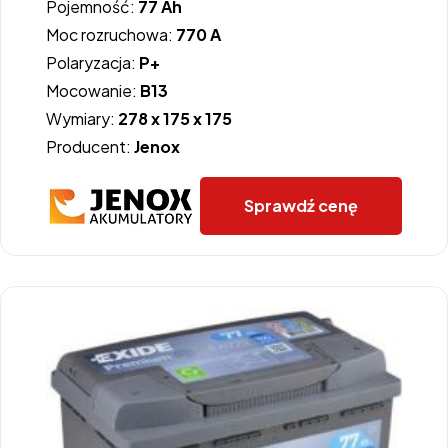
Pojemność:
77 Ah
Moc rozruchowa:
770 A
Polaryzacja:
P+
Mocowanie:
B13
Wymiary:
278 x 175 x 175
Producent:
Jenox
Sprawdź cenę