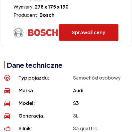
Wymiary:
278 x 175 x 190
Producent:
Bosch
Sprawdź cenę
Dane techniczne
Typ pojazdu:
Samochód osobowy
Marka:
Audi
Model:
S3
Generacja:
8L
Silnik:
S3 quattro