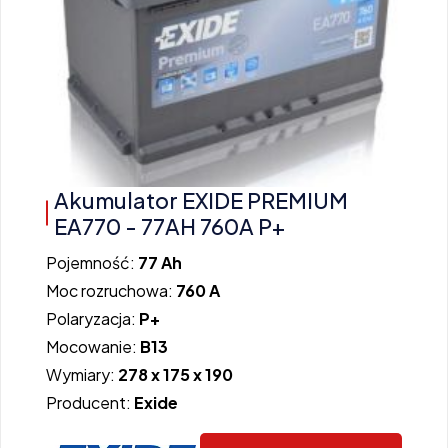
Akumulator EXIDE PREMIUM
EA770 - 77AH 760A P+
Pojemność:
77 Ah
Moc rozruchowa:
760 A
Polaryzacja:
P+
Mocowanie:
B13
Wymiary:
278 x 175 x 190
Producent:
Exide