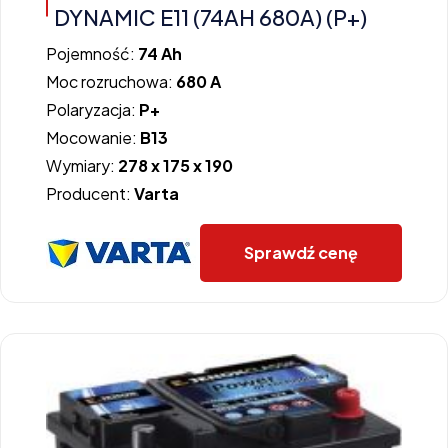
DYNAMIC E11 (74AH 680A) (P+)
Pojemność:
74 Ah
Moc rozruchowa:
680 A
Polaryzacja:
P+
Mocowanie:
B13
Wymiary:
278 x 175 x 190
Producent:
Varta
Sprawdź cenę