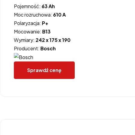
Pojemność:
63 Ah
Moc rozruchowa:
610 A
Polaryzacja:
P+
Mocowanie:
B13
Wymiary:
242 x 175 x 190
Producent:
Bosch
Sprawdź cenę