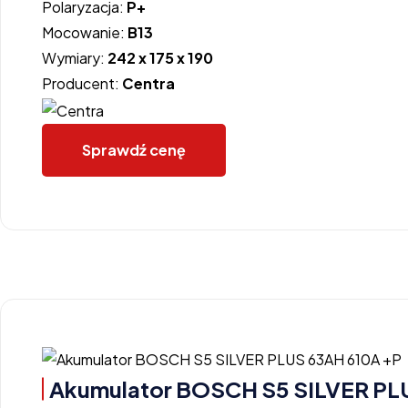
Polaryzacja:
P+
Mocowanie:
B13
Wymiary:
242 x 175 x 190
Producent:
Centra
Sprawdź cenę
Akumulator BOSCH S5 SILVER PL