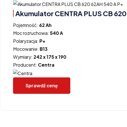
Akumulator CENTRA PLUS CB 620
Pojemność:
62 Ah
Moc rozruchowa:
540 A
Polaryzacja:
P+
Mocowanie:
B13
Wymiary:
242 x 175 x 190
Producent:
Centra
Sprawdź cenę