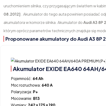
uruchomieniem silnika, czy przygasającym światłem w kab
08.2012]
. Akumulator do tego auta powinien posiadać od
akumulatora w komorze silnika. Akumulator do
Audi A3 8P 2
którym oprócz parametrów technicznych znajduje się model
Proponowane akumulatory do Audi A3 8P 2.0
Akumulator EXIDE EA640 64AH/
Pojemność:
64 Ah
Moc rozruchowa:
640 A
Polaryzacja:
P+
Mocowanie:
B13
Wymiary:
242 x 175 x 190