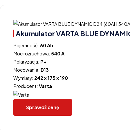
Akumulator VARTA BLUE DYNAMIC
Pojemność:
60 Ah
Moc rozruchowa:
540 A
Polaryzacja:
P+
Mocowanie:
B13
Wymiary:
242 x 175 x 190
Producent:
Varta
Sprawdź cenę