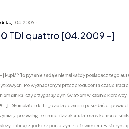
dukcji:
04.2009 -
.0 TDI quattro [04.2009 -]
 -]
kupić? To pytanie zadaje niemal każdy posiadacz tego aut
żytkowych. Po wyznaczonym przez producenta czasie traci o
iem silnika, czy przygasającym światłem w kabinie kierowcy.
9 -]
. Akumulator do tego auta powinien posiadać odpowied
wymiary, pozwalające na montaż akumulatora w komorze silnik
ależy dobrać zgodnie z poniższym zestawieniem, w którym o