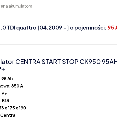
cena akumulatora.
0 TDI quattro [04.2009 -] o pojemności:
95 
lator CENTRA START STOP CK950 95A
P+
:
95 Ah
howa:
850 A
:
P+
:
B13
53 x 175 x 190
:
Centra