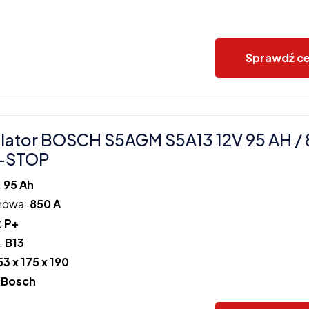
Sprawdź c
ator BOSCH S5AGM S5A13 12V 95 AH / 
-STOP
:
95 Ah
howa:
850 A
:
P+
:
B13
53 x 175 x 190
:
Bosch