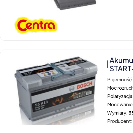
Akumul
START
Pojemność
Moc rozruc
Polaryzacja
Mocowanie
Wymiary:
3
Producent