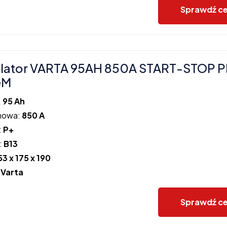
Sprawdź c
lator VARTA 95AH 850A START-STOP 
GM
:
95 Ah
howa:
850 A
:
P+
:
B13
53 x 175 x 190
:
Varta
Sprawdź c