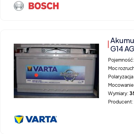
Akumu
G14 A
Pojemność
Moc rozruc
Polaryzacja
Mocowanie
Wymiary:
3
Producent