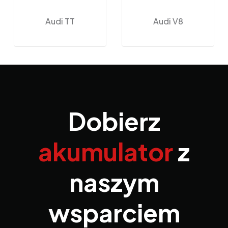
Audi TT
Audi V8
Dobierz
akumulator
z
naszym
wsparciem