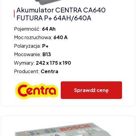
Akumulator CENTRA CA640
FUTURA P+ 64AH/640A
Pojemność:
64 Ah
Moc rozruchowa:
640 A
Polaryzacja:
P+
Mocowanie:
B13
Wymiary:
242 x 175 x 190
Producent:
Centra
Sprawdź cenę