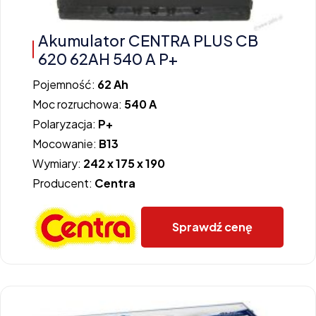
Akumulator CENTRA PLUS CB
620 62AH 540 A P+
Pojemność:
62 Ah
Moc rozruchowa:
540 A
Polaryzacja:
P+
Mocowanie:
B13
Wymiary:
242 x 175 x 190
Producent:
Centra
Sprawdź cenę