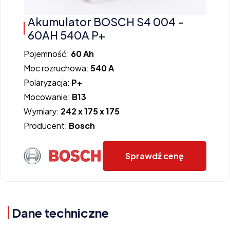
Akumulator BOSCH S4 004 -
60AH 540A P+
Pojemność:
60 Ah
Moc rozruchowa:
540 A
Polaryzacja:
P+
Mocowanie:
B13
Wymiary:
242 x 175 x 175
Producent:
Bosch
Sprawdź cenę
Dane techniczne