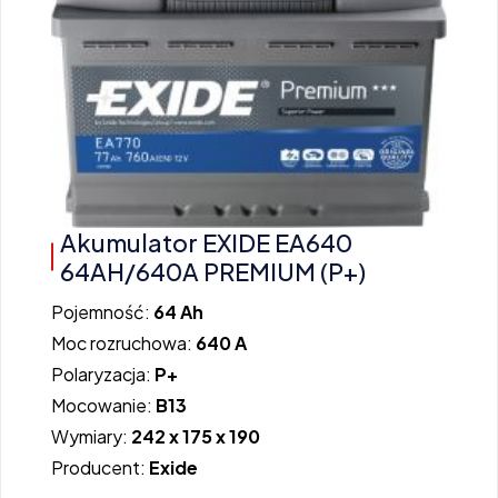
Akumulator EXIDE EA640
64AH/640A PREMIUM (P+)
Pojemność:
64 Ah
Moc rozruchowa:
640 A
Polaryzacja:
P+
Mocowanie:
B13
Wymiary:
242 x 175 x 190
Producent:
Exide