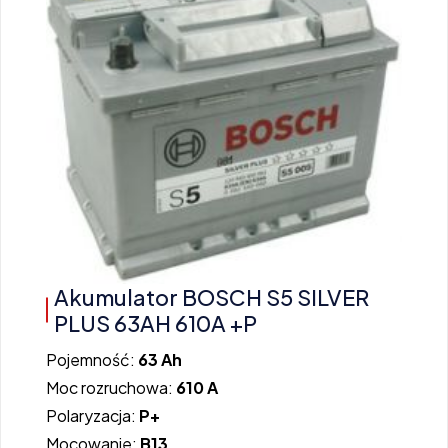
Akumulator BOSCH S5 SILVER
PLUS 63AH 610A +P
Pojemność:
63 Ah
Moc rozruchowa:
610 A
Polaryzacja:
P+
Mocowanie:
B13