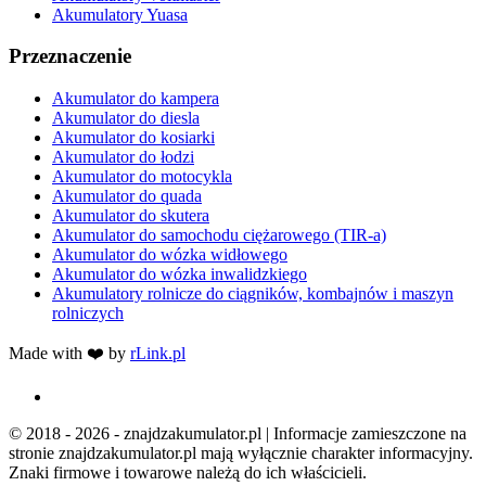
Akumulatory Yuasa
Przeznaczenie
Akumulator do kampera
Akumulator do diesla
Akumulator do kosiarki
Akumulator do łodzi
Akumulator do motocykla
Akumulator do quada
Akumulator do skutera
Akumulator do samochodu ciężarowego (TIR-a)
Akumulator do wózka widłowego
Akumulator do wózka inwalidzkiego
Akumulatory rolnicze do ciągników, kombajnów i maszyn
rolniczych
Made with ❤️ by
rLink.pl
© 2018 - 2026 - znajdzakumulator.pl | Informacje zamieszczone na
stronie znajdzakumulator.pl mają wyłącznie charakter informacyjny.
Znaki firmowe i towarowe należą do ich właścicieli.