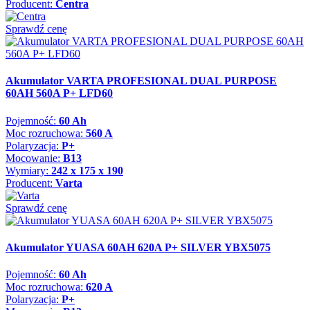
Producent:
Centra
Sprawdź cenę
Akumulator VARTA PROFESIONAL DUAL PURPOSE
60AH 560A P+ LFD60
Pojemność:
60 Ah
Moc rozruchowa:
560 A
Polaryzacja:
P+
Mocowanie:
B13
Wymiary:
242 x 175 x 190
Producent:
Varta
Sprawdź cenę
Akumulator YUASA 60AH 620A P+ SILVER YBX5075
Pojemność:
60 Ah
Moc rozruchowa:
620 A
Polaryzacja:
P+