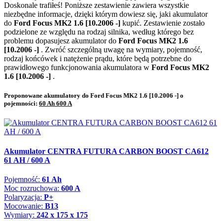
Doskonale trafiłeś! Poniższe zestawienie zawiera wszystkie
niezbędne informacje, dzięki którym dowiesz się, jaki akumulator
do
Ford Focus MK2 1.6 [10.2006 -]
kupić. Zestawienie zostało
podzielone ze względu na rodzaj silnika, według którego bez
problemu dopasujesz akumulator do
Ford Focus MK2 1.6
[10.2006 -]
. Zwróć szczególną uwagę na wymiary, pojemność,
rodzaj końcówek i natężenie prądu, które będą potrzebne do
prawidłowego funkcjonowania akumulatora w
Ford Focus MK2
1.6 [10.2006 -]
.
Proponowane akumulatory do Ford Focus MK2 1.6 [10.2006 -] o
pojemności:
60 Ah 600 A
Akumulator CENTRA FUTURA CARBON BOOST CA612
61 AH / 600 A
Pojemność:
61 Ah
Moc rozruchowa:
600 A
Polaryzacja:
P+
Mocowanie:
B13
Wymiary:
242 x 175 x 175