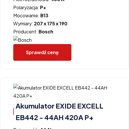
Polaryzacja:
P+
Mocowanie:
B13
Wymiary:
207 x 175 x 190
Producent:
Bosch
Sprawdź cenę
Akumulator EXIDE EXCELL
EB442 - 44AH 420A P+