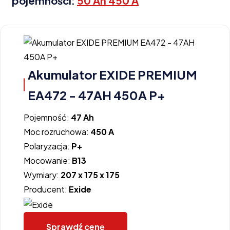
pojemności:
50 Ah 450 A
Akumulator EXIDE PREMIUM
EA472 - 47AH 450A P+
Pojemność:
47 Ah
Moc rozruchowa:
450 A
Polaryzacja:
P+
Mocowanie:
B13
Wymiary:
207 x 175 x 175
Producent:
Exide
Sprawdź cenę