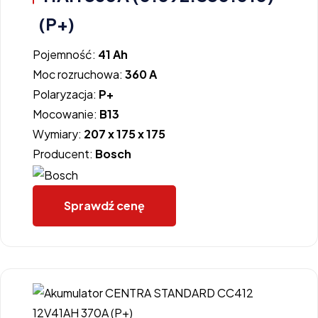
(P+)
Pojemność:
41 Ah
Moc rozruchowa:
360 A
Polaryzacja:
P+
Mocowanie:
B13
Wymiary:
207 x 175 x 175
Producent:
Bosch
Sprawdź cenę