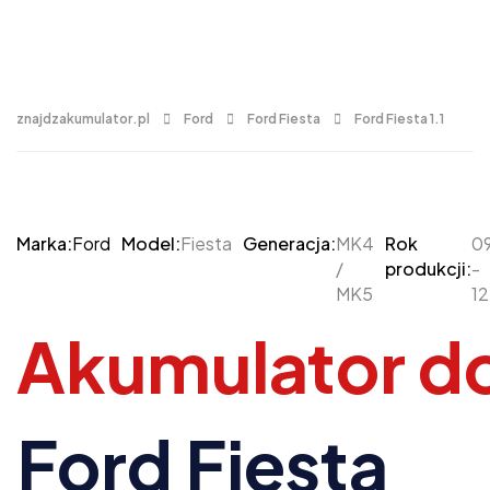
znajdzakumulator.pl
Ford
Ford Fiesta
Ford Fiesta 1.1
Marka:
Ford
Model:
Fiesta
Generacja:
MK4
Rok
09
/
produkcji:
-
MK5
12
Akumulator d
Ford Fiesta