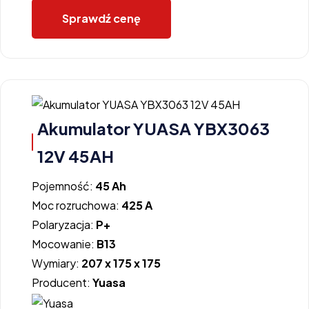
Sprawdź cenę
Akumulator YUASA YBX3063
12V 45AH
Pojemność:
45 Ah
Moc rozruchowa:
425 A
Polaryzacja:
P+
Mocowanie:
B13
Wymiary:
207 x 175 x 175
Producent:
Yuasa