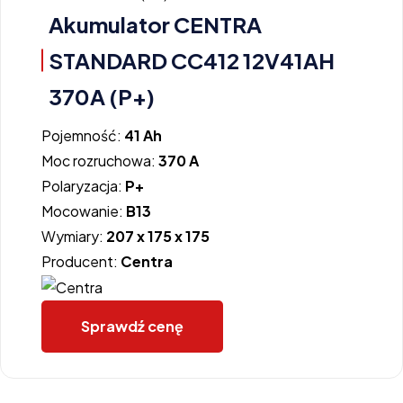
Akumulator CENTRA
STANDARD CC412 12V41AH
370A (P+)
Pojemność:
41 Ah
Moc rozruchowa:
370 A
Polaryzacja:
P+
Mocowanie:
B13
Wymiary:
207 x 175 x 175
Producent:
Centra
Sprawdź cenę