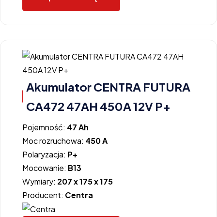
Akumulator CENTRA FUTURA
CA472 47AH 450A 12V P+
Pojemność:
47 Ah
Moc rozruchowa:
450 A
Polaryzacja:
P+
Mocowanie:
B13
Wymiary:
207 x 175 x 175
Producent:
Centra