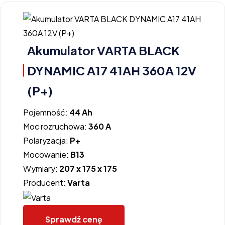
Akumulator VARTA BLACK
DYNAMIC A17 41AH 360A 12V
(P+)
Pojemność:
44 Ah
Moc rozruchowa:
360 A
Polaryzacja:
P+
Mocowanie:
B13
Wymiary:
207 x 175 x 175
Producent:
Varta
Sprawdź cenę