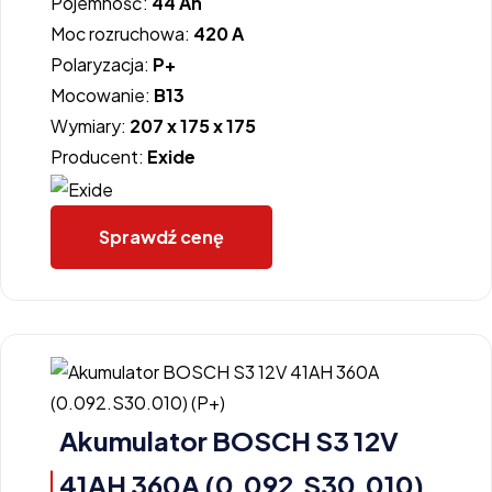
Pojemność:
44 Ah
Moc rozruchowa:
420 A
Polaryzacja:
P+
Mocowanie:
B13
Wymiary:
207 x 175 x 175
Producent:
Exide
Sprawdź cenę
Akumulator BOSCH S3 12V
41AH 360A (0.092.S30.010)