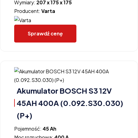
Wymiary:
207 x 175 x 175
Producent:
Varta
Sprawdź cenę
Akumulator BOSCH S3 12V
45AH 400A (0.092.S30.030)
(P+)
Pojemność:
45 Ah
Moc rozruchowa:
400 A