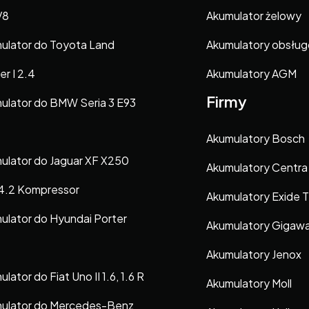
V8
Akumulator żelowy
ulator do Toyota Land
Akumulatory obsłu
er I 2.4
Akumulatory AGM
Firmy
ulator do BMW Seria 3 E93
Akumulatory Bosch
ulator do Jaguar XF X250
Akumulatory Centra
 4.2 Kompressor
Akumulatory Exide 
ulator do Hyundai Porter
Akumulatory Gigaw
Akumulatory Jenox
lator do Fiat Uno II 1.6, 1.6 R
Akumulatory Moll
ulator do Mercedes-Benz