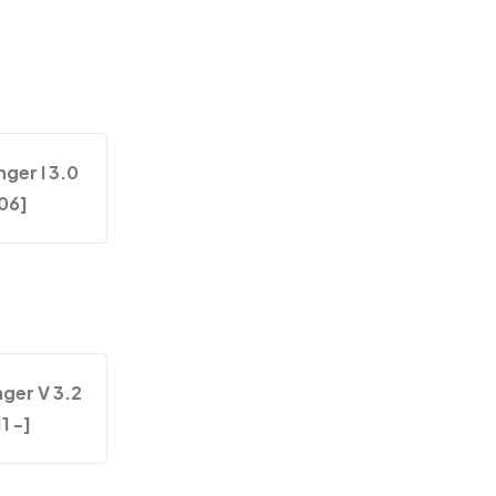
ger I 3.0
06]
ger V 3.2
1 -]