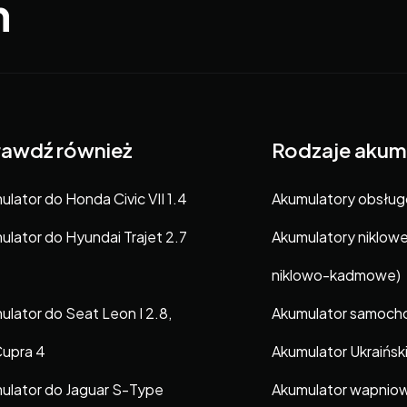
m
awdź również
Rodzaje akum
lator do Honda Civic VII 1.4
Akumulatory obsłu
ulator do Hyundai Trajet 2.7
Akumulatory niklow
niklowo-kadmowe)
ulator do Seat Leon I 2.8,
Akumulator samoc
Cupra 4
Akumulator Ukraińsk
ulator do Jaguar S-Type
Akumulator wapnio