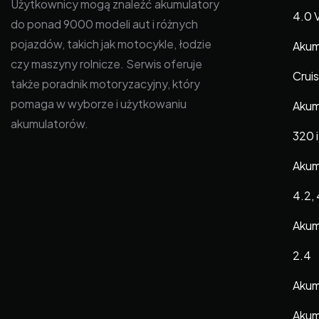
Użytkownicy mogą znaleźć akumulatory
4.0 
do ponad 9000 modeli aut i różnych
pojazdów, takich jak motocykle, łodzie
Akum
czy maszyny rolnicze. Serwis oferuje
Cruis
także poradnik motoryzacyjny, który
pomaga w wyborze i użytkowaniu
Akum
akumulatorów.
320 i
Akum
4.2,
Akum
2.4
Akumu
Akum