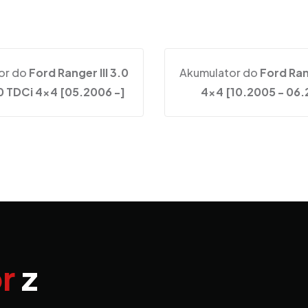
or do
Ford Ranger III 3.0
Akumulator do
Ford Rang
0 TDCi 4x4 [05.2006 -]
4x4 [10.2005 - 06
r
z