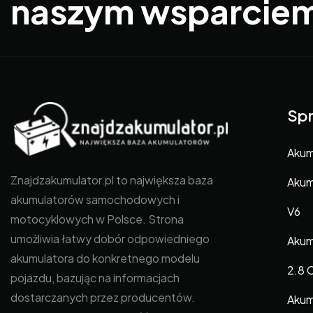
naszym wsparcie
Spr
Akumu
Znajdzakumulator.pl to największa baza
Akum
akumulatorów samochodowych i
V6
motocyklowych w Polsce. Strona
umożliwia łatwy dobór odpowiedniego
Akum
akumulatora do konkretnego modelu
2.8 
pojazdu, bazując na informacjach
dostarczanych przez producentów.
Akum