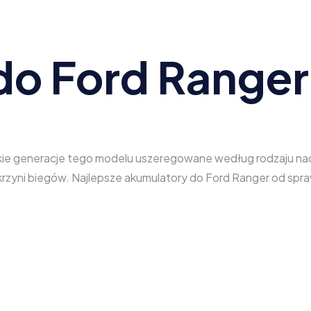
do Ford Ranger
kie generacje tego modelu uszeregowane według rodzaju nadwo
 skrzyni biegów. Najlepsze akumulatory do Ford Ranger od s