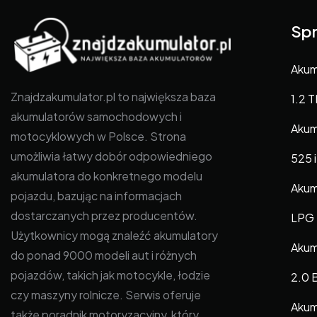
Spr
Akum
Znajdzakumulator.pl to największa baza
1.2 T
akumulatorów samochodowych i
Akum
motocyklowych w Polsce. Strona
umożliwia łatwy dobór odpowiedniego
525 i
akumulatora do konkretnego modelu
Akumu
pojazdu, bazując na informacjach
dostarczanych przez producentów.
LPG
Użytkownicy mogą znaleźć akumulatory
Akumu
do ponad 9000 modeli aut i różnych
pojazdów, takich jak motocykle, łodzie
2.0 
czy maszyny rolnicze. Serwis oferuje
Akum
także poradnik motoryzacyjny, który