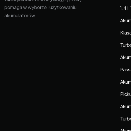
pomaga w wyborze i użytkowaniu
1.4 i,
akumulatorów.
Akum
Klas
Turb
Akum
Pass
Akum
Picku
Akum
Turb
Akum