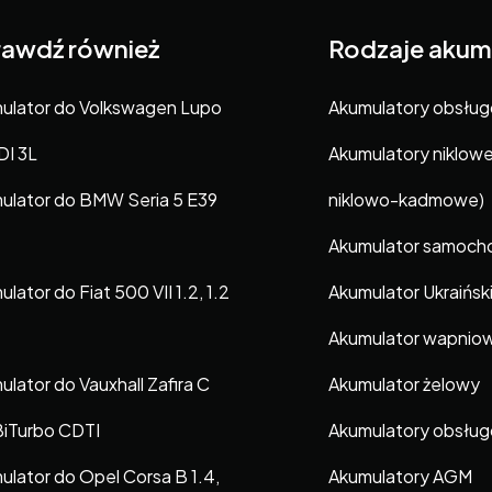
awdź również
Rodzaje akum
ulator do Volkswagen Lupo
Akumulatory obsłu
DI 3L
Akumulatory niklow
ulator do BMW Seria 5 E39
niklowo-kadmowe)
Akumulator samoc
lator do Fiat 500 VII 1.2, 1.2
Akumulator Ukraińsk
Akumulator wapnio
lator do Vauxhall Zafira C
Akumulator żelowy
BiTurbo CDTI
Akumulatory obsłu
ulator do Opel Corsa B 1.4,
Akumulatory AGM