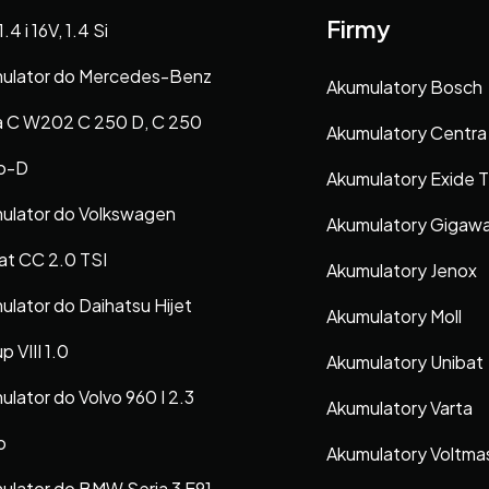
Firmy
 1.4 i 16V, 1.4 Si
ulator do Mercedes-Benz
Akumulatory Bosch
a C W202 C 250 D, C 250
Akumulatory Centra
o-D
Akumulatory Exide 
ulator do Volkswagen
Akumulatory Gigaw
at CC 2.0 TSI
Akumulatory Jenox
ulator do Daihatsu Hijet
Akumulatory Moll
p VIII 1.0
Akumulatory Unibat
ulator do Volvo 960 I 2.3
Akumulatory Varta
o
Akumulatory Voltma
ulator do BMW Seria 3 E91