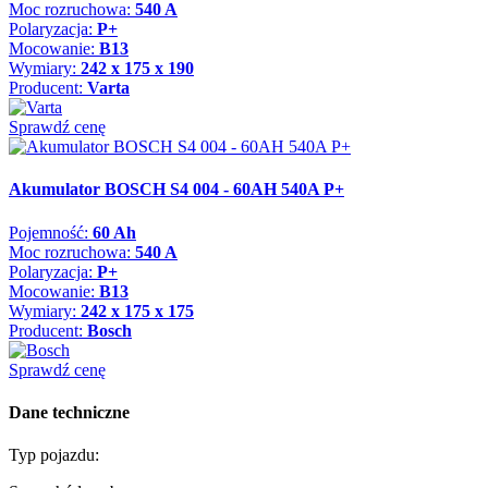
Moc rozruchowa:
540 A
Polaryzacja:
P+
Mocowanie:
B13
Wymiary:
242 x 175 x 190
Producent:
Varta
Sprawdź cenę
Akumulator BOSCH S4 004 - 60AH 540A P+
Pojemność:
60 Ah
Moc rozruchowa:
540 A
Polaryzacja:
P+
Mocowanie:
B13
Wymiary:
242 x 175 x 175
Producent:
Bosch
Sprawdź cenę
Dane techniczne
Typ pojazdu: