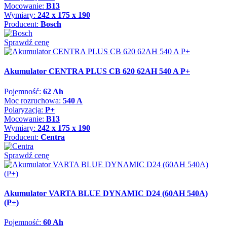
Mocowanie:
B13
Wymiary:
242 x 175 x 190
Producent:
Bosch
Sprawdź cenę
Akumulator CENTRA PLUS CB 620 62AH 540 A P+
Pojemność:
62 Ah
Moc rozruchowa:
540 A
Polaryzacja:
P+
Mocowanie:
B13
Wymiary:
242 x 175 x 190
Producent:
Centra
Sprawdź cenę
Akumulator VARTA BLUE DYNAMIC D24 (60AH 540A)
(P+)
Pojemność:
60 Ah