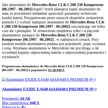
Jaki akumulator do
Mercedes-Benz CLK C208 230 Kompressor
[06.1997 - 06.2002]
kupić? Jeżeli planujesz kupić akumulator do
auta, to powinieneś dokładnie sprawdzić parametry techniczne
każdej baterii. Przygotowane przez naszych ekspertów zestawienie
pomoże Ci wybrać najlepszy akumulator do
Mercedes-Benz CLK
C208 230 Kompressor [06.1997 - 06.2002]
oszczędzając nie tylko
czas ale i pieniądze. W zestawieniu znajdziesz tylko i wyłącznie
akumulatory pasujące do
Mercedes-Benz CLK C208 230
Kompressor [06.1997 - 06.2002]
, w najlepszych cenach. Przy
każdym modelu akumulatora podana jest pojemność, prąd, wymiary
i cena. Wymiana akumulatora w Mercedesie nie jest droga, o ile
wcześniej kupimy odpowiednią baterię o odpowiedniej pojemności i
wymiarach.
Proponowane akumulatory do Mercedes-Benz CLK C208 230 Kompressor
[06.1997 - 06.2002] o pojemności:
65 Ah 640 A
Akumulator EXIDE EA640 64AH/640A PREMIUM (P+)
Pojemność:
64 Ah
Moc rozruchowa:
640 A
Polaryzacja:
P+