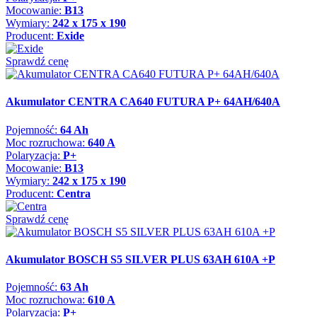
Mocowanie:
B13
Wymiary:
242 x 175 x 190
Producent:
Exide
Sprawdź cenę
Akumulator CENTRA CA640 FUTURA P+ 64AH/640A
Pojemność:
64 Ah
Moc rozruchowa:
640 A
Polaryzacja:
P+
Mocowanie:
B13
Wymiary:
242 x 175 x 190
Producent:
Centra
Sprawdź cenę
Akumulator BOSCH S5 SILVER PLUS 63AH 610A +P
Pojemność:
63 Ah
Moc rozruchowa:
610 A
Polaryzacja:
P+