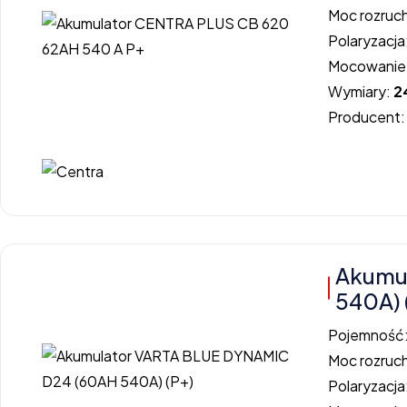
Moc rozruc
Polaryzacja
Mocowanie
Wymiary:
2
Producent
Akumu
540A) 
Pojemność
Moc rozruc
Polaryzacja