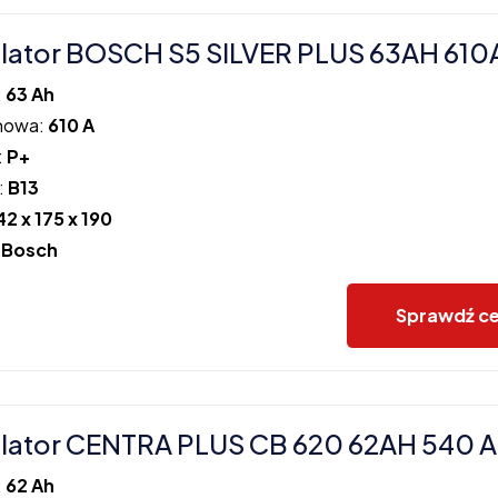
ator BOSCH S5 SILVER PLUS 63AH 610
:
63 Ah
howa:
610 A
:
P+
:
B13
42 x 175 x 190
:
Bosch
Sprawdź c
ator CENTRA PLUS CB 620 62AH 540 A
:
62 Ah