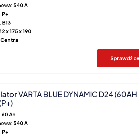
howa:
540 A
:
P+
:
B13
42 x 175 x 190
:
Centra
Sprawdź c
lator VARTA BLUE DYNAMIC D24 (60AH
(P+)
:
60 Ah
howa:
540 A
:
P+