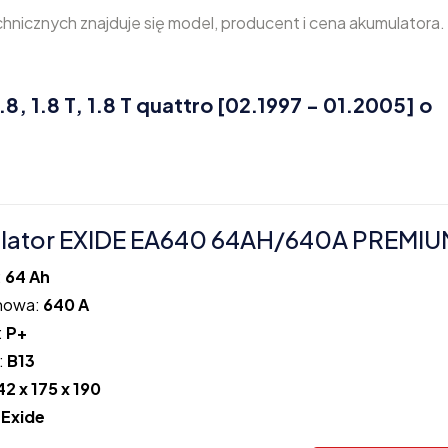
nicznych znajduje się model, producent i cena akumulatora.
 1.8 T, 1.8 T quattro [02.1997 - 01.2005] o
ator EXIDE EA640 64AH/640A PREMIUM
:
64 Ah
howa:
640 A
:
P+
:
B13
42 x 175 x 190
:
Exide