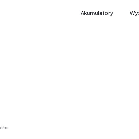
Akumulatory
Wys
uattro