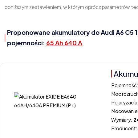
poniższym zestawieniem, w którym oprócz parametrów tech
Proponowane akumulatory do Audi A6 C5 1.8,
pojemności:
65 Ah 640 A
Akumul
Pojemność
Moc rozruc
Polaryzacja
Mocowanie
Wymiary:
2
Producent