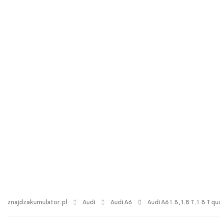
znajdzakumulator.pl
Audi
Audi A6
Audi A6 1.8, 1.8 T, 1.8 T q