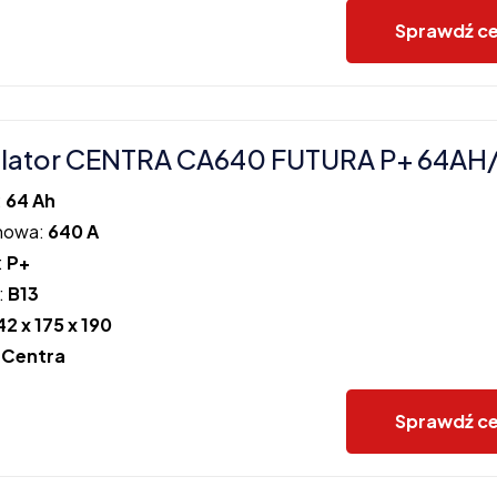
Sprawdź c
lator CENTRA CA640 FUTURA P+ 64AH
:
64 Ah
howa:
640 A
:
P+
:
B13
42 x 175 x 190
:
Centra
Sprawdź c