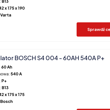
:
B13
42 x 175 x 190
:
Varta
Sprawdź c
lator BOSCH S4 004 - 60AH 540A P+
:
60 Ah
howa:
540 A
:
P+
:
B13
42 x 175 x 175
:
Bosch