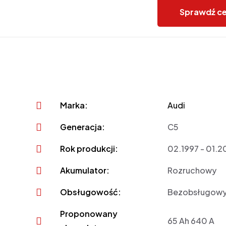
Sprawdź c
Marka:
Audi
Generacja:
C5
Rok produkcji:
02.1997 - 01.
Akumulator:
Rozruchowy
Obsługowość:
Bezobsługow
Proponowany
65 Ah 640 A