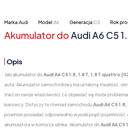
Marka:
Audi
Model:
A6
Generacja:
C5
Rok pro
Akumulator do
Audi A6 C5 1.
Opis
Jaki akumulator do
Audi A6 C5 1.8, 1.8 T, 1.8 T quattro [
auta. Akumulator samochodowy ma ustaloną trwałość, okr
traci on swoje właściwości, co objawiać się może problema
kierowcy. Dotyczy to również samochodu
Audi A6 C5 1.8,
powinien posiadać odpowiednio wysoki prąd i pojemność, 
akumulatora w komorze silnika. Akumulator do
Audi A6 C5 1