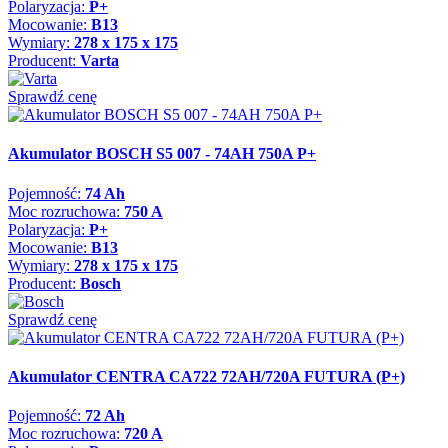
Polaryzacja:
P+
Mocowanie:
B13
Wymiary:
278 x 175 x 175
Producent:
Varta
Sprawdź cenę
Akumulator BOSCH S5 007 - 74AH 750A P+
Pojemność:
74 Ah
Moc rozruchowa:
750 A
Polaryzacja:
P+
Mocowanie:
B13
Wymiary:
278 x 175 x 175
Producent:
Bosch
Sprawdź cenę
Akumulator CENTRA CA722 72AH/720A FUTURA (P+)
Pojemność:
72 Ah
Moc rozruchowa:
720 A