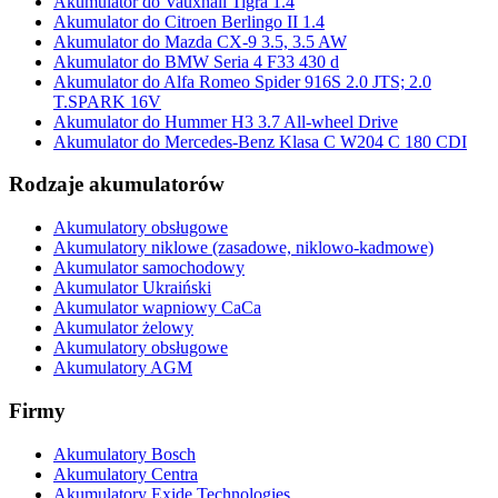
Akumulator do Vauxhall Tigra 1.4
Akumulator do Citroen Berlingo II 1.4
Akumulator do Mazda CX-9 3.5, 3.5 AW
Akumulator do BMW Seria 4 F33 430 d
Akumulator do Alfa Romeo Spider 916S 2.0 JTS; 2.0
T.SPARK 16V
Akumulator do Hummer H3 3.7 All-wheel Drive
Akumulator do Mercedes-Benz Klasa C W204 C 180 CDI
Rodzaje akumulatorów
Akumulatory obsługowe
Akumulatory niklowe (zasadowe, niklowo-kadmowe)
Akumulator samochodowy
Akumulator Ukraiński
Akumulator wapniowy CaCa
Akumulator żelowy
Akumulatory obsługowe
Akumulatory AGM
Firmy
Akumulatory Bosch
Akumulatory Centra
Akumulatory Exide Technologies