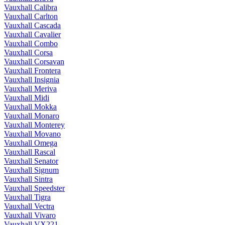
Vauxhall Calibra
Vauxhall Carlton
Vauxhall Cascada
Vauxhall Cavalier
Vauxhall Combo
Vauxhall Corsa
Vauxhall Corsavan
Vauxhall Frontera
Vauxhall Insignia
Vauxhall Meriva
Vauxhall Midi
Vauxhall Mokka
Vauxhall Monaro
Vauxhall Monterey
Vauxhall Movano
Vauxhall Omega
Vauxhall Rascal
Vauxhall Senator
Vauxhall Signum
Vauxhall Sintra
Vauxhall Speedster
Vauxhall Tigra
Vauxhall Vectra
Vauxhall Vivaro
Vauxhall VX221