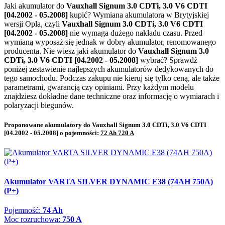
Jaki akumulator do
Vauxhall Signum 3.0 CDTi, 3.0 V6 CDTI
[04.2002 - 05.2008]
kupić? Wymiana akumulatora w Brytyjskiej
wersji Opla, czyli
Vauxhall Signum 3.0 CDTi, 3.0 V6 CDTI
[04.2002 - 05.2008]
nie wymaga dużego nakładu czasu. Przed
wymianą wyposaż się jednak w dobry akumulator, renomowanego
producenta. Nie wiesz jaki akumulator do
Vauxhall Signum 3.0
CDTi, 3.0 V6 CDTI [04.2002 - 05.2008]
wybrać? Sprawdź
poniżej zestawienie najlepszych akumulatorów dedykowanych do
tego samochodu. Podczas zakupu nie kieruj się tylko ceną, ale także
parametrami, gwarancją czy opiniami. Przy każdym modelu
znajdziesz dokładne dane techniczne oraz informację o wymiarach i
polaryzacji biegunów.
Proponowane akumulatory do Vauxhall Signum 3.0 CDTi, 3.0 V6 CDTI
[04.2002 - 05.2008] o pojemności:
72 Ah 720 A
Akumulator VARTA SILVER DYNAMIC E38 (74AH 750A)
(P+)
Pojemność:
74 Ah
Moc rozruchowa:
750 A