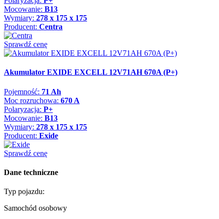
Polaryzacja:
P+
Mocowanie:
B13
Wymiary:
278 x 175 x 175
Producent:
Centra
Sprawdź cenę
Akumulator EXIDE EXCELL 12V71AH 670A (P+)
Pojemność:
71 Ah
Moc rozruchowa:
670 A
Polaryzacja:
P+
Mocowanie:
B13
Wymiary:
278 x 175 x 175
Producent:
Exide
Sprawdź cenę
Dane techniczne
Typ pojazdu:
Samochód osobowy