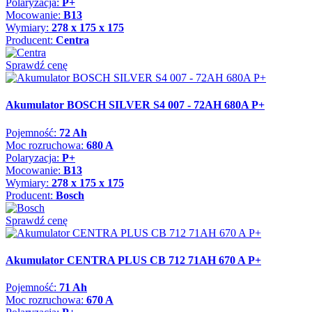
Polaryzacja:
P+
Mocowanie:
B13
Wymiary:
278 x 175 x 175
Producent:
Centra
Sprawdź cenę
Akumulator BOSCH SILVER S4 007 - 72AH 680A P+
Pojemność:
72 Ah
Moc rozruchowa:
680 A
Polaryzacja:
P+
Mocowanie:
B13
Wymiary:
278 x 175 x 175
Producent:
Bosch
Sprawdź cenę
Akumulator CENTRA PLUS CB 712 71AH 670 A P+
Pojemność:
71 Ah
Moc rozruchowa:
670 A