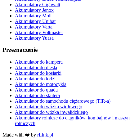
Akumulatory Gigawatt
Akumulatory Jenox
Akumulatory Moll
Akumulatory Unibat
Akumulatory Varta
Akumulatory Voltmaster
Akumulatory Yuasa
Przeznaczenie
Akumulator do kampera
Akumulator do diesla
Akumulator do kosiarki
Akumulator do łodzi
Akumulator do motocykla
Akumulator do quada
Akumulator do skutera
Akumulator do samochodu ciężarowego (TIR-a)
Akumulator do wózka widłowego
Akumulator do wózka inwalidzkiego
Akumulatory rolnicze do ciągników, kombajnów i maszyn
rolniczych
Made with ❤️ by
rLink.pl