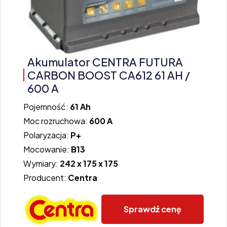
Akumulator CENTRA FUTURA
CARBON BOOST CA612 61 AH /
600 A
Pojemność:
61 Ah
Moc rozruchowa:
600 A
Polaryzacja:
P+
Mocowanie:
B13
Wymiary:
242 x 175 x 175
Producent:
Centra
Sprawdź cenę