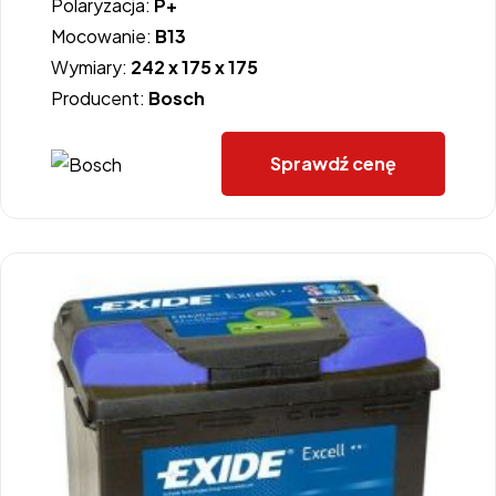
Polaryzacja:
P+
Mocowanie:
B13
Wymiary:
242 x 175 x 175
Producent:
Bosch
Sprawdź cenę