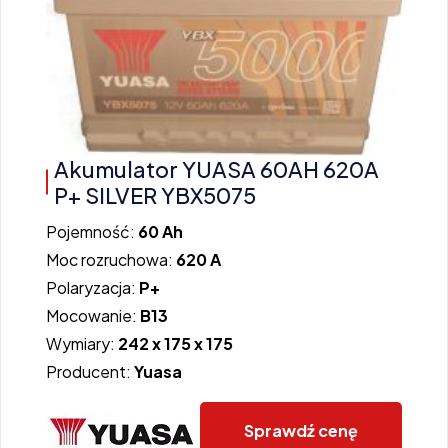
Akumulator YUASA 60AH 620A
P+ SILVER YBX5075
Pojemność:
60 Ah
Moc rozruchowa:
620 A
Polaryzacja:
P+
Mocowanie:
B13
Wymiary:
242 x 175 x 175
Producent:
Yuasa
Sprawdź cenę