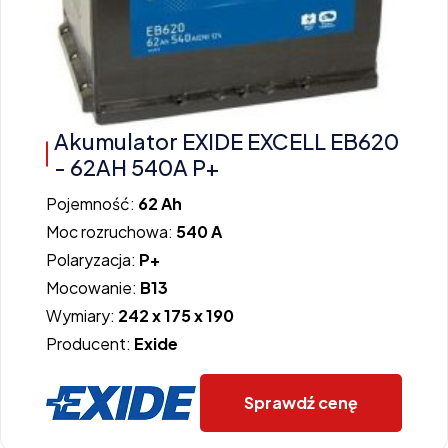
Akumulator EXIDE EXCELL EB620
- 62AH 540A P+
Pojemność:
62 Ah
Moc rozruchowa:
540 A
Polaryzacja:
P+
Mocowanie:
B13
Wymiary:
242 x 175 x 190
Producent:
Exide
Sprawdź cenę