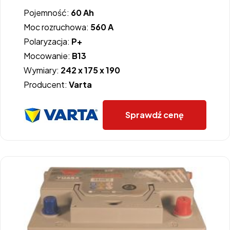
Pojemność:
60 Ah
Moc rozruchowa:
560 A
Polaryzacja:
P+
Mocowanie:
B13
Wymiary:
242 x 175 x 190
Producent:
Varta
Sprawdź cenę