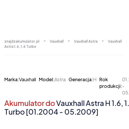
znajdzakumulator.pl
Vauxhall
Vauxhall Astra
Vauxhall
Astra 1.6, 1.6 Turbo
Marka:
Vauxhall
Model:
Astra
Generacja:
H
Rok
01
produkcji:
-
05
Akumulator do
Vauxhall Astra H 1.6, 1
Turbo [01.2004 - 05.2009]