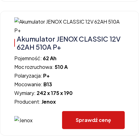
Akumulator JENOX CLASSIC 12V
62AH 510A P+
Pojemność:
62 Ah
Moc rozruchowa:
510 A
Polaryzacja:
P+
Mocowanie:
B13
Wymiary:
242 x 175 x 190
Producent:
Jenox
Sprawdź cenę