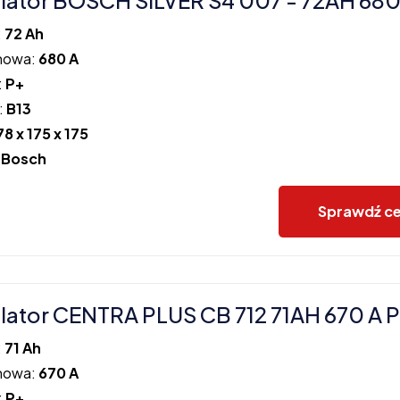
ator BOSCH SILVER S4 007 - 72AH 680
:
72 Ah
howa:
680 A
:
P+
:
B13
78 x 175 x 175
:
Bosch
Sprawdź c
ator CENTRA PLUS CB 712 71AH 670 A 
:
71 Ah
howa:
670 A
:
P+