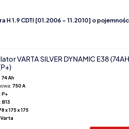
 H 1.9 CDTI [01.2006 - 11.2010] o pojemnośc
ator VARTA SILVER DYNAMIC E38 (74A
(P+)
:
74 Ah
howa:
750 A
:
P+
:
B13
78 x 175 x 175
:
Varta