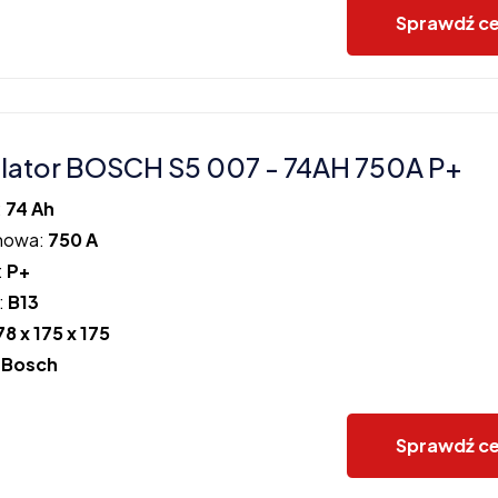
Sprawdź c
ator BOSCH S5 007 - 74AH 750A P+
:
74 Ah
howa:
750 A
:
P+
:
B13
78 x 175 x 175
:
Bosch
Sprawdź c