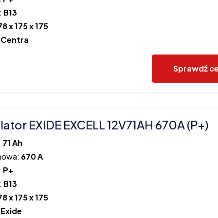
:
B13
78 x 175 x 175
:
Centra
Sprawdź c
ator EXIDE EXCELL 12V71AH 670A (P+)
:
71 Ah
howa:
670 A
:
P+
:
B13
78 x 175 x 175
:
Exide