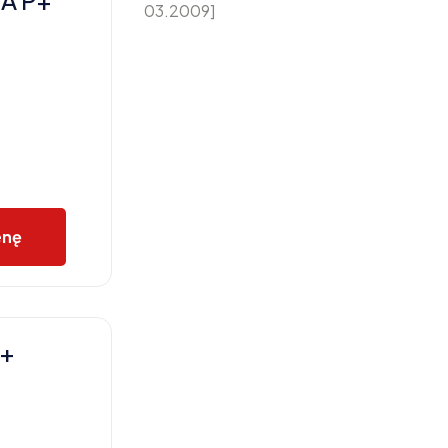
A P+
03.2009]
enę
P+