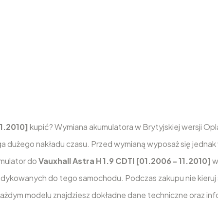
11.2010]
kupić? Wymiana akumulatora w Brytyjskiej wersji Opla
a dużego nakładu czasu. Przed wymianą wyposaż się jednak
umulator do
Vauxhall Astra H 1.9 CDTI [01.2006 - 11.2010]
w
dykowanych do tego samochodu. Podczas zakupu nie kieruj s
 każdym modelu znajdziesz dokładne dane techniczne oraz inf