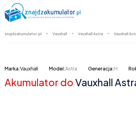
znajdzakumulator.pl
Vauxhall
Vauxhall Astra
Vauxhall Ast
Marka:
Vauxhall
Model:
Astra
Generacja:
H
Rok
Akumulator do
Vauxhall Astr