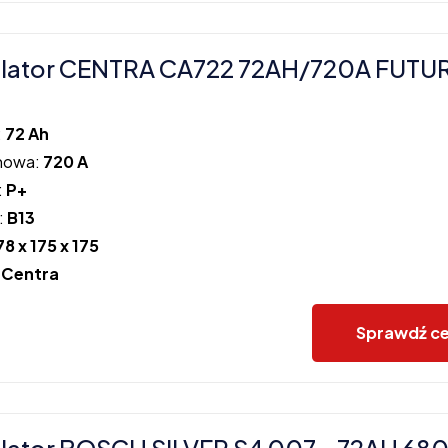
lator CENTRA CA722 72AH/720A FUTU
:
72 Ah
howa:
720 A
:
P+
:
B13
78 x 175 x 175
:
Centra
Sprawdź c