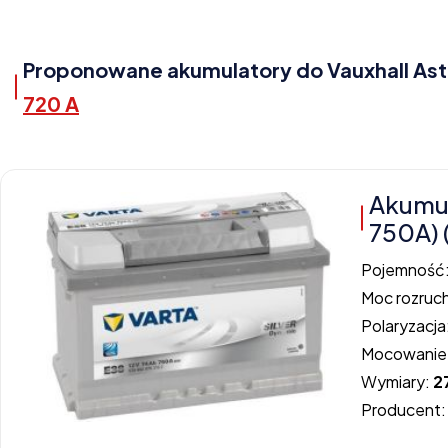
Proponowane akumulatory do Vauxhall Astra
720 A
Akumul
750A) 
Pojemność
Moc rozruc
Polaryzacja
Mocowanie
Wymiary:
2
Producent