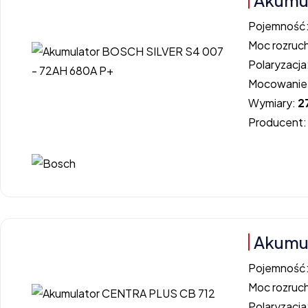
Akumul
Pojemność
Moc rozruc
Polaryzacja
Mocowanie
Wymiary:
2
Producent
Akumul
Pojemność
Moc rozruc
Polaryzacja