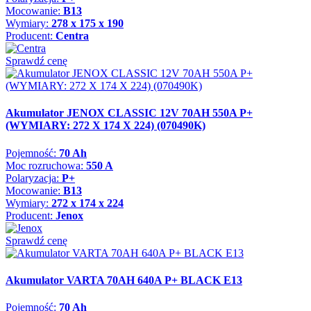
Mocowanie:
B13
Wymiary:
278 x 175 x 190
Producent:
Centra
Sprawdź cenę
Akumulator JENOX CLASSIC 12V 70AH 550A P+
(WYMIARY: 272 X 174 X 224) (070490K)
Pojemność:
70 Ah
Moc rozruchowa:
550 A
Polaryzacja:
P+
Mocowanie:
B13
Wymiary:
272 x 174 x 224
Producent:
Jenox
Sprawdź cenę
Akumulator VARTA 70AH 640A P+ BLACK E13
Pojemność:
70 Ah