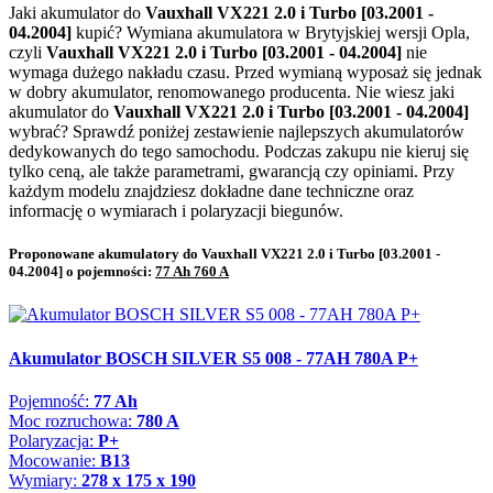
Jaki akumulator do
Vauxhall VX221 2.0 i Turbo [03.2001 -
04.2004]
kupić? Wymiana akumulatora w Brytyjskiej wersji Opla,
czyli
Vauxhall VX221 2.0 i Turbo [03.2001 - 04.2004]
nie
wymaga dużego nakładu czasu. Przed wymianą wyposaż się jednak
w dobry akumulator, renomowanego producenta. Nie wiesz jaki
akumulator do
Vauxhall VX221 2.0 i Turbo [03.2001 - 04.2004]
wybrać? Sprawdź poniżej zestawienie najlepszych akumulatorów
dedykowanych do tego samochodu. Podczas zakupu nie kieruj się
tylko ceną, ale także parametrami, gwarancją czy opiniami. Przy
każdym modelu znajdziesz dokładne dane techniczne oraz
informację o wymiarach i polaryzacji biegunów.
Proponowane akumulatory do Vauxhall VX221 2.0 i Turbo [03.2001 -
04.2004] o pojemności:
77 Ah 760 A
Akumulator BOSCH SILVER S5 008 - 77AH 780A P+
Pojemność:
77 Ah
Moc rozruchowa:
780 A
Polaryzacja:
P+
Mocowanie:
B13
Wymiary:
278 x 175 x 190