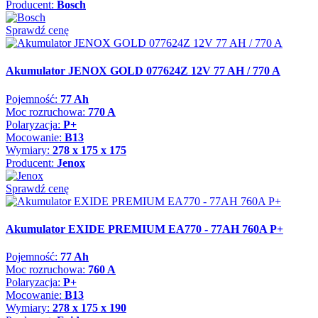
Producent:
Bosch
Sprawdź cenę
Akumulator JENOX GOLD 077624Z 12V 77 AH / 770 A
Pojemność:
77 Ah
Moc rozruchowa:
770 A
Polaryzacja:
P+
Mocowanie:
B13
Wymiary:
278 x 175 x 175
Producent:
Jenox
Sprawdź cenę
Akumulator EXIDE PREMIUM EA770 - 77AH 760A P+
Pojemność:
77 Ah
Moc rozruchowa:
760 A
Polaryzacja:
P+
Mocowanie:
B13
Wymiary:
278 x 175 x 190