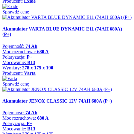
Producent:
Exide
Sprawdź cenę
Akumulator VARTA BLUE DYNAMIC E11 (74AH 680A)
(P+)
Pojemność:
74 Ah
Moc rozruchowa:
680 A
Polaryzacja:
P+
Mocowanie:
B13
Wymiary:
278 x 175 x 190
Producent:
Varta
Sprawdź cenę
Akumulator JENOX CLASSIC 12V 74AH 680A (P+)
Pojemność:
74 Ah
Moc rozruchowa:
680 A
Polaryzacja:
P+
Mocowanie:
B13