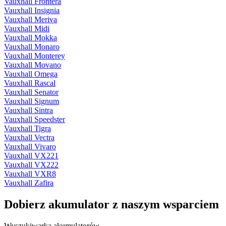
Vauxhall Frontera
Vauxhall Insignia
Vauxhall Meriva
Vauxhall Midi
Vauxhall Mokka
Vauxhall Monaro
Vauxhall Monterey
Vauxhall Movano
Vauxhall Omega
Vauxhall Rascal
Vauxhall Senator
Vauxhall Signum
Vauxhall Sintra
Vauxhall Speedster
Vauxhall Tigra
Vauxhall Vectra
Vauxhall Vivaro
Vauxhall VX221
Vauxhall VX222
Vauxhall VXR8
Vauxhall Zafira
Dobierz
akumulator
z naszym wsparciem
Wyszukiwarka akumulatorów