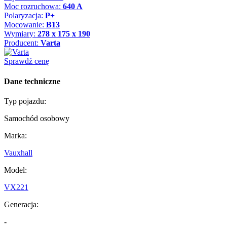
Moc rozruchowa:
640 A
Polaryzacja:
P+
Mocowanie:
B13
Wymiary:
278 x 175 x 190
Producent:
Varta
Sprawdź cenę
Dane techniczne
Typ pojazdu:
Samochód osobowy
Marka:
Vauxhall
Model:
VX221
Generacja:
-