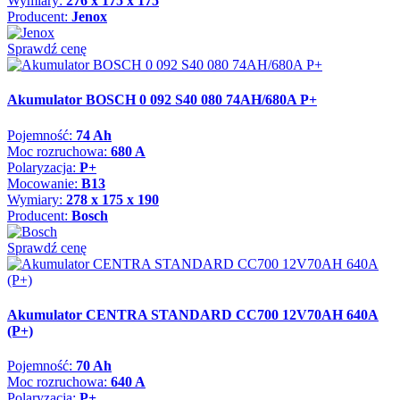
Wymiary:
276 x 175 x 175
Producent:
Jenox
Sprawdź cenę
Akumulator BOSCH 0 092 S40 080 74AH/680A P+
Pojemność:
74 Ah
Moc rozruchowa:
680 A
Polaryzacja:
P+
Mocowanie:
B13
Wymiary:
278 x 175 x 190
Producent:
Bosch
Sprawdź cenę
Akumulator CENTRA STANDARD CC700 12V70AH 640A
(P+)
Pojemność:
70 Ah
Moc rozruchowa:
640 A
Polaryzacja:
P+