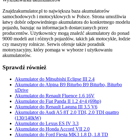
Znajdzakumulator.pl to największa baza akumulatorów
samochodowych i motocyklowych w Polsce. Strona umożliwia
łatwy dobór odpowiedniego akumulatora do konkretnego modelu
pojazdu, bazując na informacjach dostarczanych przez
producentów. Użytkownicy mogą znaleźć akumulatory do ponad
9000 modeli aut i różnych pojazdów, takich jak motocykle, łodzie
czy maszyny rolnicze. Serwis oferuje także poradnik
motoryzacyjny, który pomaga w wyborze i użytkowaniu
akumulatorów.
Sprawdź również
Akumulator do Mitsubishi Eclipse III 2.4
Akumulator do Alpina B9 Biturbo B9 Biturbo, Biturbo
xDrive
Akumulator do Renault Fluence 1.6 16V
Akumulator do Fiat Panda II 1.2 4×4 (69hp)
Akumulator do Renault Laguna III 3.5 V6
Akumulator do Audi A5 8T 2.0 TDI, 2.0 TDI quattro
(130/140kW)
Akumulator do Lexus ES IV 3.3
Akumulator do Honda Accord VII 2.0
Akumulator do Ford Fiesta MK3 1.8 D, 1.8 TD