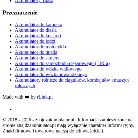
Akumulatory Yuasa
Przeznaczenie
Akumulator do kampera
Akumulator do diesla
Akumulator do kosiarki
Akumulator do łodzi
Akumulator do motocykla
Akumulator do quada
Akumulator do skutera
Akumulator do samochodu ciężarowego (TIR-a)
Akumulator do wózka widłowego
Akumulator do wózka inwalidzkiego
Akumulatory rolnicze do ciągników, kombajnów i maszyn
rolniczych
Made with ❤️ by
rLink.pl
© 2018 - 2026 - znajdzakumulator.pl | Informacje zamieszczone na
stronie znajdzakumulator.pl mają wyłącznie charakter informacyjny.
Znaki firmowe i towarowe należą do ich właścicieli.