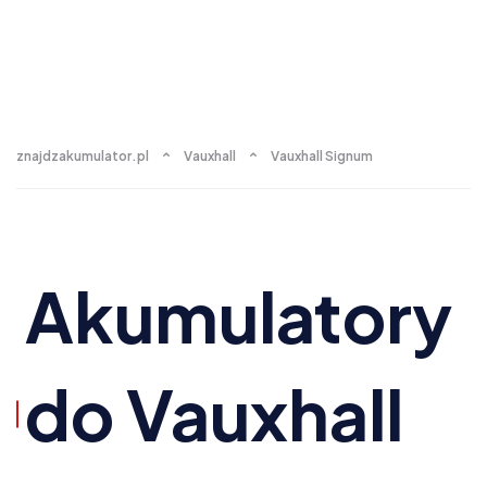
znajdzakumulator.pl
Vauxhall
Vauxhall Signum
Akumulatory
do Vauxhall