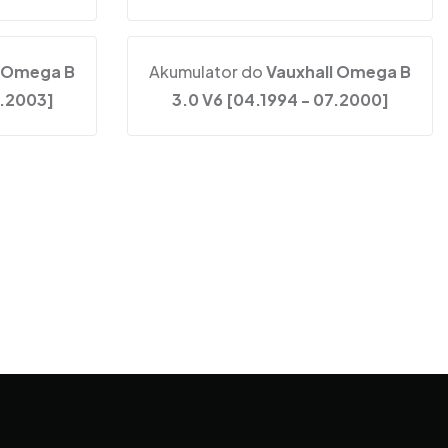
l Omega B
Akumulator do
Vauxhall Omega B
7.2003]
3.0 V6 [04.1994 - 07.2000]