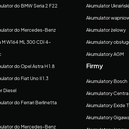
ulator do BMW Seria 2 F22
Akumulator Ukraińsk
Akumulator wapnio
ulator do Mercedes-Benz
Akumulator żelowy
a M W164 ML 300 CDI 4-
Akumulatory obsłu
c
Akumulatory AGM
Firmy
ulator do Opel Astra H 1.8
lator do Fiat Uno II 1.3
Akumulatory Bosch
r Diesel
Akumulatory Centra
lator do Ferrari Berlinetta
Akumulatory Exide 
Akumulatory Gigaw
ulator do Mercedes-Benz