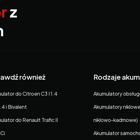
r
z
m
awdź również
Rodzaje akum
lator do Citroen C3 I 1.4
Akumulatory obsłu
1.4 i Bivalent
Akumulatory niklow
lator do Renault Trafic II
niklowo-kadmowe)
dCi
Akumulator samoc