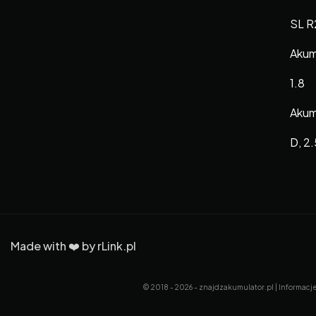
SL R
Akum
1.8
Akum
D, 2
Made with ❤️ by
rLink.pl
© 2018 - 2026 - znajdzakumulator.pl | Informacj