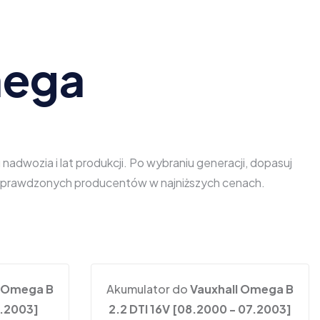
mega
dwozia i lat produkcji. Po wybraniu generacji, dopasuj
od sprawdzonych producentów w najniższych cenach.
l Omega B
Akumulator do
Vauxhall Omega B
6.2003]
2.2 DTI 16V [08.2000 - 07.2003]