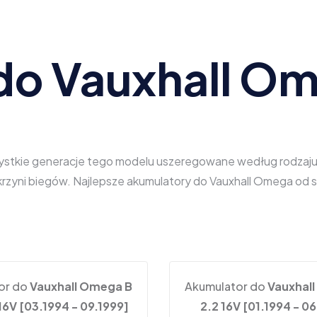
do Vauxhall O
ystkie generacje tego modelu uszeregowane według rodzaju na
 skrzyni biegów. Najlepsze akumulatory do Vauxhall Omega 
or do
Vauxhall Omega B
Akumulator do
Vauxhal
 16V [03.1994 - 09.1999]
2.2 16V [01.1994 - 0