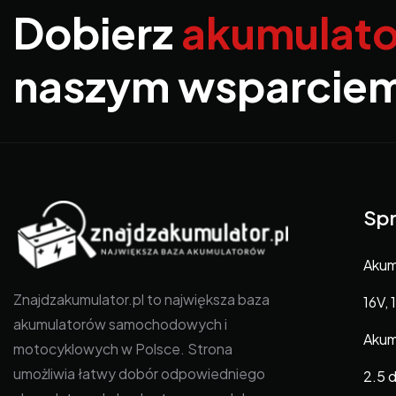
Dobierz
akumulato
naszym wsparcie
Spr
Akumu
Znajdzakumulator.pl to największa baza
16V, 
akumulatorów samochodowych i
Akumu
motocyklowych w Polsce. Strona
umożliwia łatwy dobór odpowiedniego
2.5 