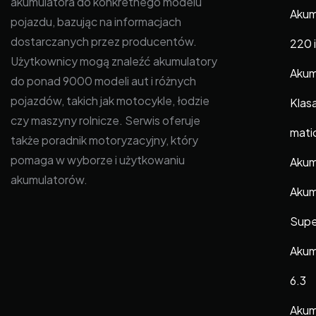
akumulatora do konkretnego modelu
Akum
pojazdu, bazując na informacjach
dostarczanych przez producentów.
220 i
Użytkownicy mogą znaleźć akumulatory
Akum
do ponad 9000 modeli aut i różnych
pojazdów, takich jak motocykle, łodzie
Klas
czy maszyny rolnicze. Serwis oferuje
mati
także poradnik motoryzacyjny, który
pomaga w wyborze i użytkowaniu
Akum
akumulatorów.
Akumu
Supe
Akumu
6.3
Akum