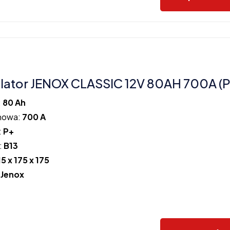
ator JENOX CLASSIC 12V 80AH 700A (P
:
80 Ah
howa:
700 A
:
P+
:
B13
15 x 175 x 175
:
Jenox