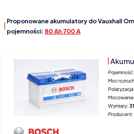
Proponowane akumulatory do Vauxhall Omeg
pojemności:
80 Ah 700 A
Akumul
Pojemność
Moc rozruc
Polaryzacja
Mocowanie
Wymiary:
3
Producent