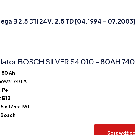
a B 2.5 DTI 24V, 2.5 TD [04.1994 - 07.2003]
ator BOSCH SILVER S4 010 - 80AH 740
:
80 Ah
howa:
740 A
:
P+
:
B13
15 x 175 x 190
:
Bosch
Sprawdź c