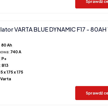
Sprawdź c
ator VARTA BLUE DYNAMIC F17 - 80AH
:
80 Ah
howa:
740 A
:
P+
:
B13
15 x 175 x 175
:
Varta
Sprawdź c