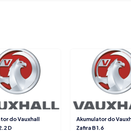
tor do Vauxhall
Akumulator do Vauxh
2.2 D
Zafira B 1.6