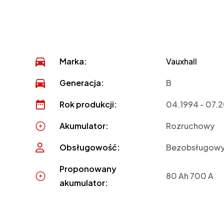
Marka:
Vauxhall
Generacja:
B
Rok produkcji:
04.1994 - 07.
Akumulator:
Rozruchowy
Obsługowość:
Bezobsługow
Proponowany
80 Ah 700 A
akumulator: