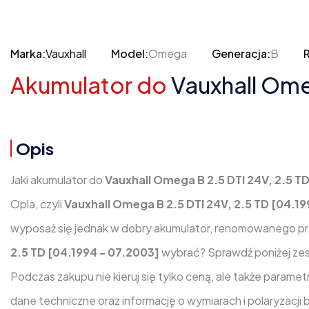
Marka:
Vauxhall
Model:
Omega
Generacja:
B
R
Akumulator do
Vauxhall Ome
Opis
Jaki akumulator do
Vauxhall Omega B 2.5 DTI 24V, 2.5 T
Opla, czyli
Vauxhall Omega B 2.5 DTI 24V, 2.5 TD [04.1
wyposaż się jednak w dobry akumulator, renomowanego pro
2.5 TD [04.1994 - 07.2003]
wybrać? Sprawdź poniżej ze
Podczas zakupu nie kieruj się tylko ceną, ale także parame
dane techniczne oraz informację o wymiarach i polaryzacji