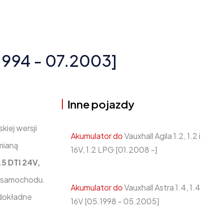
1994 - 07.2003]
Inne pojazdy
iej wersji
Akumulator do
Vauxhall Agila 1.2, 1.2 i
mianą
16V, 1.2 LPG [01.2008 -]
5 DTI 24V,
o samochodu.
Akumulator do
Vauxhall Astra 1.4, 1.4
 dokładne
16V [05.1998 - 05.2005]