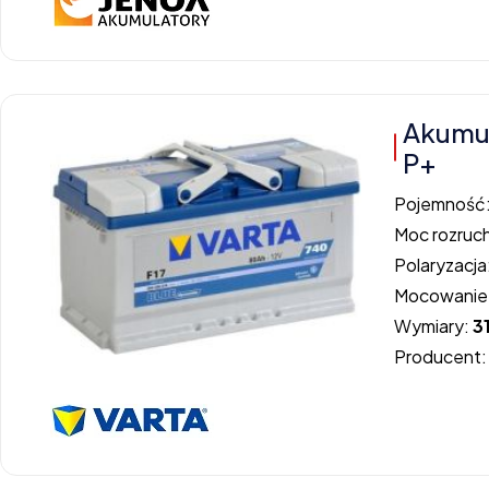
Akumul
P+
Pojemność
Moc rozruc
Polaryzacja
Mocowanie
Wymiary:
3
Producent