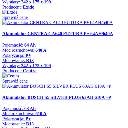
Wymiary:
242 x 175 x 190
Producent:
Exide
Sprawdź cenę
Akumulator CENTRA CA640 FUTURA P+ 64AH/640A
Pojemność:
64 Ah
Moc rozruchowa:
640 A
Polaryzacja:
P+
Mocowanie:
B13
Wymiary:
242 x 175 x 190
Producent:
Centra
Sprawdź cenę
Akumulator BOSCH S5 SILVER PLUS 63AH 610A +P
Pojemność:
63 Ah
Moc rozruchowa:
610 A
Polaryzacja:
P+
Mocowanie:
B13