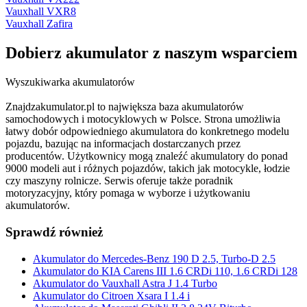
Vauxhall VXR8
Vauxhall Zafira
Dobierz
akumulator
z naszym wsparciem
Wyszukiwarka akumulatorów
Znajdzakumulator.pl to największa baza akumulatorów
samochodowych i motocyklowych w Polsce. Strona umożliwia
łatwy dobór odpowiedniego akumulatora do konkretnego modelu
pojazdu, bazując na informacjach dostarczanych przez
producentów. Użytkownicy mogą znaleźć akumulatory do ponad
9000 modeli aut i różnych pojazdów, takich jak motocykle, łodzie
czy maszyny rolnicze. Serwis oferuje także poradnik
motoryzacyjny, który pomaga w wyborze i użytkowaniu
akumulatorów.
Sprawdź również
Akumulator do Mercedes-Benz 190 D 2.5, Turbo-D 2.5
Akumulator do KIA Carens III 1.6 CRDi 110, 1.6 CRDi 128
Akumulator do Vauxhall Astra J 1.4 Turbo
Akumulator do Citroen Xsara I 1.4 i