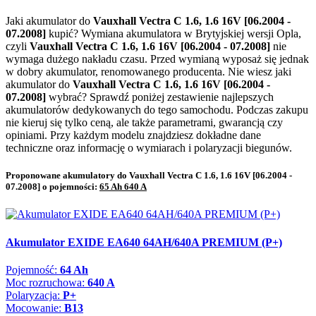
Jaki akumulator do
Vauxhall Vectra C 1.6, 1.6 16V [06.2004 -
07.2008]
kupić? Wymiana akumulatora w Brytyjskiej wersji Opla,
czyli
Vauxhall Vectra C 1.6, 1.6 16V [06.2004 - 07.2008]
nie
wymaga dużego nakładu czasu. Przed wymianą wyposaż się jednak
w dobry akumulator, renomowanego producenta. Nie wiesz jaki
akumulator do
Vauxhall Vectra C 1.6, 1.6 16V [06.2004 -
07.2008]
wybrać? Sprawdź poniżej zestawienie najlepszych
akumulatorów dedykowanych do tego samochodu. Podczas zakupu
nie kieruj się tylko ceną, ale także parametrami, gwarancją czy
opiniami. Przy każdym modelu znajdziesz dokładne dane
techniczne oraz informację o wymiarach i polaryzacji biegunów.
Proponowane akumulatory do Vauxhall Vectra C 1.6, 1.6 16V [06.2004 -
07.2008] o pojemności:
65 Ah 640 A
Akumulator EXIDE EA640 64AH/640A PREMIUM (P+)
Pojemność:
64 Ah
Moc rozruchowa:
640 A
Polaryzacja:
P+
Mocowanie:
B13