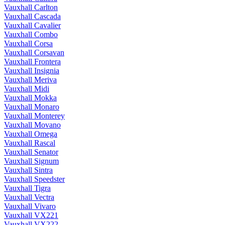
Vauxhall Carlton
Vauxhall Cascada
Vauxhall Cavalier
Vauxhall Combo
Vauxhall Corsa
Vauxhall Corsavan
Vauxhall Frontera
Vauxhall Insignia
Vauxhall Meriva
Vauxhall Midi
Vauxhall Mokka
Vauxhall Monaro
Vauxhall Monterey
Vauxhall Movano
Vauxhall Omega
Vauxhall Rascal
Vauxhall Senator
Vauxhall Signum
Vauxhall Sintra
Vauxhall Speedster
Vauxhall Tigra
Vauxhall Vectra
Vauxhall Vivaro
Vauxhall VX221
Vauxhall VX222