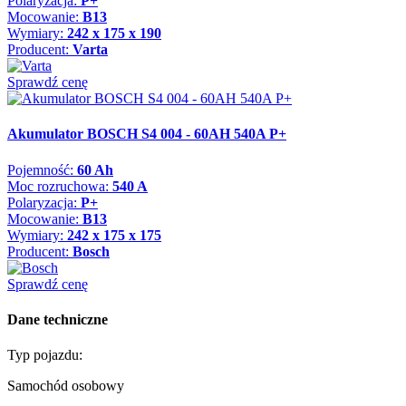
Polaryzacja:
P+
Mocowanie:
B13
Wymiary:
242 x 175 x 190
Producent:
Varta
Sprawdź cenę
Akumulator BOSCH S4 004 - 60AH 540A P+
Pojemność:
60 Ah
Moc rozruchowa:
540 A
Polaryzacja:
P+
Mocowanie:
B13
Wymiary:
242 x 175 x 175
Producent:
Bosch
Sprawdź cenę
Dane techniczne
Typ pojazdu:
Samochód osobowy