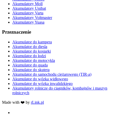
Akumulatory Moll
Akumulatory Unibat
Akumulatory Varta
Akumulatory Voltmaster
Akumulatory Yuasa
Przeznaczenie
Akumulator do kampera
Akumulator do diesla
Akumulator do kosiarki
Akumulator do łodzi
Akumulator do motocykla
Akumulator do quada
Akumulator do skutera
Akumulator do samochodu ciężarowego (TIR-a)
Akumulator do wózka widłowego
Akumulator do wózka inwalidzkiego
Akumulatory rolnicze do ciągników, kombajnów i maszyn
rolniczych
Made with ❤️ by
rLink.pl