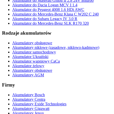
Akumulator do Maserati Ghibli II 2.8 24V Biturbo
Akumulator do Dacia Logan MCV I 1.4
Akumulator do Peugeot 4008 1.6 HDi AWC
Akumulator do Mercedes-Benz Klasa C W202 C 240
Akumulator do Subaru Legacy IV 3.0 R
Akumulator do Mercedes-Benz SLK R170 320
Rodzaje akumulatorów
Akumulatory obsługowe
Akumulatory niklowe (zasadowe, niklowo-kadmowe)
Akumulator samochodowy
Akumulator Ukraiński
Akumulator wapniowy CaCa
Akumulator żelowy
Akumulatory obsługowe
Akumulatory AGM
Firmy
Akumulatory Bosch
Akumulatory Centra
Akumulatory Exide Technologies
Akumulatory Gigawatt
Akumulatory Jenox