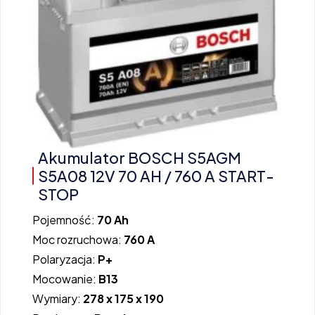
Akumulator BOSCH S5AGM
S5A08 12V 70 AH / 760 A START-
STOP
Pojemność:
70 Ah
Moc rozruchowa:
760 A
Polaryzacja:
P+
Mocowanie:
B13
Wymiary:
278 x 175 x 190