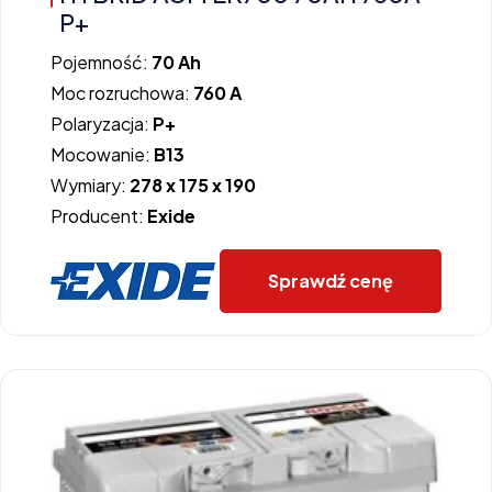
P+
Pojemność:
70 Ah
Moc rozruchowa:
760 A
Polaryzacja:
P+
Mocowanie:
B13
Wymiary:
278 x 175 x 190
Producent:
Exide
Sprawdź cenę