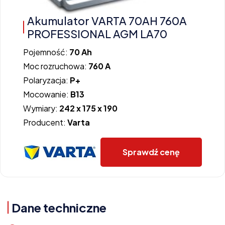
Akumulator VARTA 70AH 760A
PROFESSIONAL AGM LA70
Pojemność:
70 Ah
Moc rozruchowa:
760 A
Polaryzacja:
P+
Mocowanie:
B13
Wymiary:
242 x 175 x 190
Producent:
Varta
Sprawdź cenę
Dane techniczne