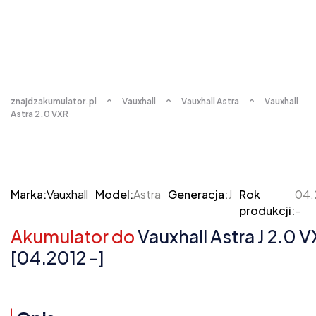
znajdzakumulator.pl
Vauxhall
Vauxhall Astra
Vauxhall
Astra 2.0 VXR
Marka:
Vauxhall
Model:
Astra
Generacja:
J
Rok
04.
produkcji:
-
Akumulator do
Vauxhall Astra J 2.0 
[04.2012 -]