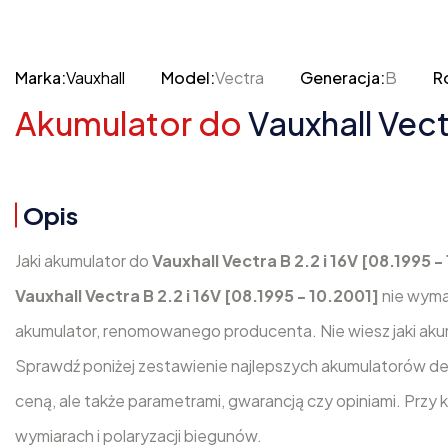
Marka:
Vauxhall
Model:
Vectra
Generacja:
B
R
Akumulator do
Vauxhall Vect
Opis
Jaki akumulator do
Vauxhall Vectra B 2.2 i 16V [08.1995 
Vauxhall Vectra B 2.2 i 16V [08.1995 - 10.2001]
nie wyma
akumulator, renomowanego producenta. Nie wiesz jaki ak
Sprawdź poniżej zestawienie najlepszych akumulatorów de
ceną, ale także parametrami, gwarancją czy opiniami. Przy
wymiarach i polaryzacji biegunów.