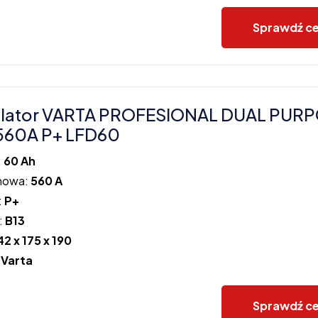
Sprawdź c
lator VARTA PROFESIONAL DUAL PUR
560A P+ LFD60
:
60 Ah
howa:
560 A
:
P+
:
B13
42 x 175 x 190
:
Varta
Sprawdź c