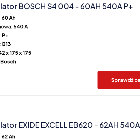
lator BOSCH S4 004 - 60AH 540A P+
:
60 Ah
howa:
540 A
:
P+
:
B13
42 x 175 x 175
:
Bosch
Sprawdź c
ator EXIDE EXCELL EB620 - 62AH 540A
:
62 Ah