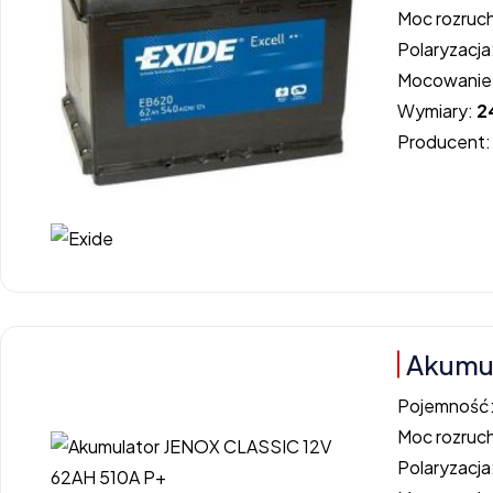
Moc rozruc
Polaryzacja
Mocowanie
Wymiary:
2
Producent
Akumul
Pojemność
Moc rozruc
Polaryzacja