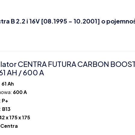
a B 2.2 i 16V [08.1995 - 10.2001] o pojemno
lator CENTRA FUTURA CARBON BOOS
61 AH / 600 A
:
61 Ah
howa:
600 A
:
P+
:
B13
42 x 175 x 175
:
Centra