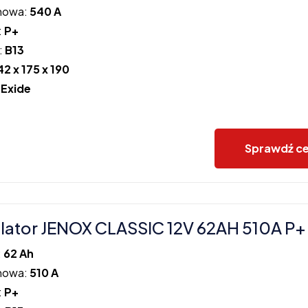
howa:
540 A
:
P+
:
B13
42 x 175 x 190
:
Exide
Sprawdź c
ator JENOX CLASSIC 12V 62AH 510A P+
:
62 Ah
howa:
510 A
:
P+