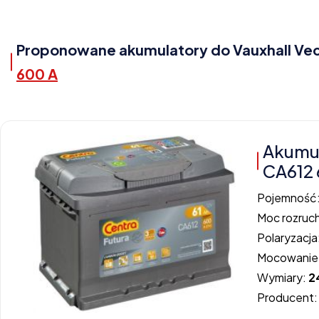
Proponowane akumulatory do Vauxhall Vectr
600 A
Akumu
CA612 
Pojemność
Moc rozruc
Polaryzacja
Mocowanie
Wymiary:
2
Producent