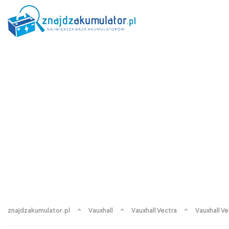
znajdzakumulator.pl
Vauxhall
Vauxhall Vectra
Vauxhall Ve