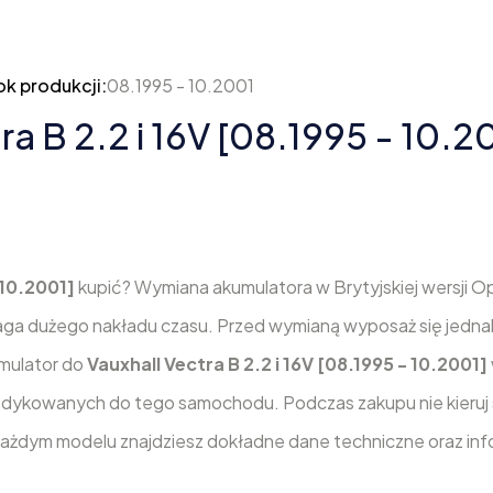
ok produkcji:
08.1995 - 10.2001
ra B 2.2 i 16V [08.1995 - 10.2
- 10.2001]
kupić? Wymiana akumulatora w Brytyjskiej wersji Opl
ga dużego nakładu czasu. Przed wymianą wyposaż się jedna
umulator do
Vauxhall Vectra B 2.2 i 16V [08.1995 - 10.2001]
dykowanych do tego samochodu. Podczas zakupu nie kieruj s
 każdym modelu znajdziesz dokładne dane techniczne oraz inf