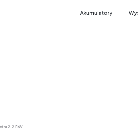
Akumulatory
Wys
ctra 2.2 i 16V