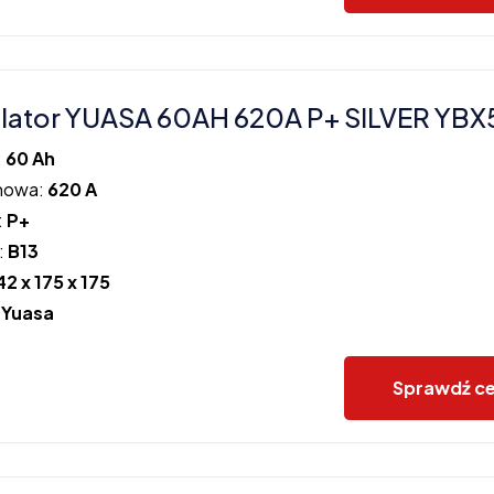
lator YUASA 60AH 620A P+ SILVER YB
:
60 Ah
howa:
620 A
:
P+
:
B13
42 x 175 x 175
:
Yuasa
Sprawdź c