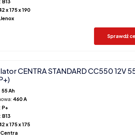
:
B13
42 x 175 x 190
:
Jenox
Sprawdź c
lator CENTRA STANDARD CC550 12V 5
P+)
:
55 Ah
howa:
460 A
:
P+
:
B13
42 x 175 x 175
:
Centra