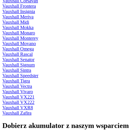
Vauxhall Corsavan
Vauxhall Frontera
Vauxhall Insignia
Vauxhall Meriva
Vauxhall Midi
Vauxhall Mokka
Vauxhall Monaro
Vauxhall Monterey
Vauxhall Movano
Vauxhall Omega
Vauxhall Rascal
Vauxhall Senator
Vauxhall Signum
Vauxhall Sintra
Vauxhall Speedster
Vauxhall Tigra
Vauxhall Vectra
Vauxhall Vivaro
Vauxhall VX221
Vauxhall VX222
Vauxhall VXR8
Vauxhall Zafira
Dobierz
akumulator
z naszym wsparciem