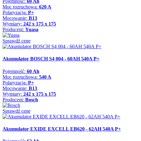
Pojemność:
60 Ah
Moc rozruchowa:
620 A
Polaryzacja:
P+
Mocowanie:
B13
Wymiary:
242 x 175 x 175
Producent:
Yuasa
Sprawdź cenę
Akumulator BOSCH S4 004 - 60AH 540A P+
Pojemność:
60 Ah
Moc rozruchowa:
540 A
Polaryzacja:
P+
Mocowanie:
B13
Wymiary:
242 x 175 x 175
Producent:
Bosch
Sprawdź cenę
Akumulator EXIDE EXCELL EB620 - 62AH 540A P+