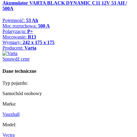
Akumulator VARTA BLACK DYNAMIC C11 12V 53 AH /
500A
Pojemność:
53 Ah
Moc rozruchowa:
500 A
Polaryzacja:
P+
Mocowanie:
B13
Wymiary:
242 x 175 x 175
Producent:
Varta
Sprawdź cenę
Dane techniczne
Typ pojazdu:
Samochód osobowy
Marka:
Vauxhall
Model:
Vectra