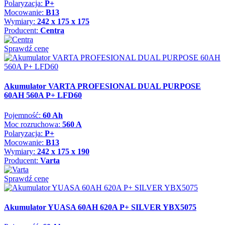
Polaryzacja:
P+
Mocowanie:
B13
Wymiary:
242 x 175 x 175
Producent:
Centra
Sprawdź cenę
Akumulator VARTA PROFESIONAL DUAL PURPOSE
60AH 560A P+ LFD60
Pojemność:
60 Ah
Moc rozruchowa:
560 A
Polaryzacja:
P+
Mocowanie:
B13
Wymiary:
242 x 175 x 190
Producent:
Varta
Sprawdź cenę
Akumulator YUASA 60AH 620A P+ SILVER YBX5075