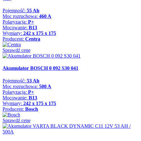
Pojemność:
55 Ah
Moc rozruchowa:
460 A
Polaryzacja:
P+
Mocowanie:
B13
Wymiary:
242 x 175 x 175
Producent:
Centra
Sprawdź cenę
Akumulator BOSCH 0 092 S30 041
Pojemność:
53 Ah
Moc rozruchowa:
500 A
Polaryzacja:
P+
Mocowanie:
B13
Wymiary:
242 x 175 x 175
Producent:
Bosch
Sprawdź cenę