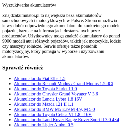
Wyszukiwarka akumulatorów
Znajdzakumulator.pl to największa baza akumulatorów
samochodowych i motocyklowych w Polsce. Strona umożliwia
łatwy dobór odpowiedniego akumulatora do konkretnego modelu
pojazdu, bazując na informacjach dostarczanych przez
producentów. Użytkownicy mogą znaleźć akumulatory do ponad
9000 modeli aut i różnych pojazdów, takich jak motocykle, łodzie
czy maszyny rolnicze. Serwis oferuje także poradnik
motoryzacyjny, który pomaga w wyborze i użytkowaniu
akumulatorów.
Sprawdź również
Akumulator do Fiat Elba 1.5
Akumulator do Renault Modus / Grand Modus 1.5 dCi
Akumulator do Toyota Starlet I 1.0
Akumulator do Chrysler Grand Voyager V 3.6
Akumulator do Lancia Lybra 1.8 16V
Akumulator do Mazda 121 II 1.1
Akumulator do BMW M5 E39 M 4.9, M 5.0
Akumulator do Toyota Celica VI 1.8 i 16V
Akumulator do Land Rover Range Rover Sport II 3.0 4×4
Akumulator do Ligier Ambra 0.5