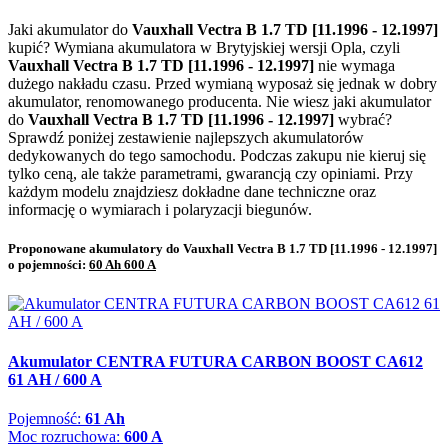
Jaki akumulator do
Vauxhall Vectra B 1.7 TD [11.1996 - 12.1997]
kupić? Wymiana akumulatora w Brytyjskiej wersji Opla, czyli
Vauxhall Vectra B 1.7 TD [11.1996 - 12.1997]
nie wymaga
dużego nakładu czasu. Przed wymianą wyposaż się jednak w dobry
akumulator, renomowanego producenta. Nie wiesz jaki akumulator
do
Vauxhall Vectra B 1.7 TD [11.1996 - 12.1997]
wybrać?
Sprawdź poniżej zestawienie najlepszych akumulatorów
dedykowanych do tego samochodu. Podczas zakupu nie kieruj się
tylko ceną, ale także parametrami, gwarancją czy opiniami. Przy
każdym modelu znajdziesz dokładne dane techniczne oraz
informację o wymiarach i polaryzacji biegunów.
Proponowane akumulatory do Vauxhall Vectra B 1.7 TD [11.1996 - 12.1997]
o pojemności:
60 Ah 600 A
Akumulator CENTRA FUTURA CARBON BOOST CA612
61 AH / 600 A
Pojemność:
61 Ah
Moc rozruchowa:
600 A