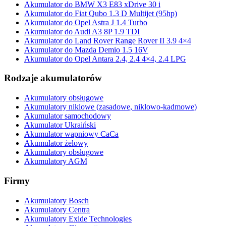
Akumulator do BMW X3 E83 xDrive 30 i
Akumulator do Fiat Qubo 1.3 D Multijet (95hp)
Akumulator do Opel Astra J 1.4 Turbo
Akumulator do Audi A3 8P 1.9 TDI
Akumulator do Land Rover Range Rover II 3.9 4×4
Akumulator do Mazda Demio 1.5 16V
Akumulator do Opel Antara 2.4, 2.4 4×4, 2.4 LPG
Rodzaje akumulatorów
Akumulatory obsługowe
Akumulatory niklowe (zasadowe, niklowo-kadmowe)
Akumulator samochodowy
Akumulator Ukraiński
Akumulator wapniowy CaCa
Akumulator żelowy
Akumulatory obsługowe
Akumulatory AGM
Firmy
Akumulatory Bosch
Akumulatory Centra
Akumulatory Exide Technologies