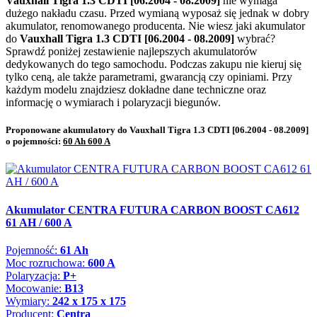
Vauxhall Tigra 1.3 CDTI [06.2004 - 08.2009]
nie wymaga
dużego nakładu czasu. Przed wymianą wyposaż się jednak w dobry
akumulator, renomowanego producenta. Nie wiesz jaki akumulator
do
Vauxhall Tigra 1.3 CDTI [06.2004 - 08.2009]
wybrać?
Sprawdź poniżej zestawienie najlepszych akumulatorów
dedykowanych do tego samochodu. Podczas zakupu nie kieruj się
tylko ceną, ale także parametrami, gwarancją czy opiniami. Przy
każdym modelu znajdziesz dokładne dane techniczne oraz
informację o wymiarach i polaryzacji biegunów.
Proponowane akumulatory do Vauxhall Tigra 1.3 CDTI [06.2004 - 08.2009]
o pojemności:
60 Ah 600 A
Akumulator CENTRA FUTURA CARBON BOOST CA612
61 AH / 600 A
Pojemność:
61 Ah
Moc rozruchowa:
600 A
Polaryzacja:
P+
Mocowanie:
B13
Wymiary:
242 x 175 x 175
Producent:
Centra