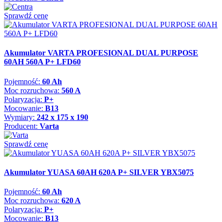
Sprawdź cenę
Akumulator VARTA PROFESIONAL DUAL PURPOSE
60AH 560A P+ LFD60
Pojemność:
60 Ah
Moc rozruchowa:
560 A
Polaryzacja:
P+
Mocowanie:
B13
Wymiary:
242 x 175 x 190
Producent:
Varta
Sprawdź cenę
Akumulator YUASA 60AH 620A P+ SILVER YBX5075
Pojemność:
60 Ah
Moc rozruchowa:
620 A
Polaryzacja:
P+
Mocowanie:
B13