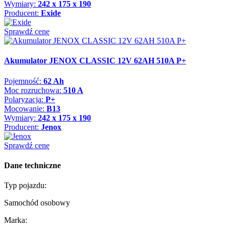
Wymiary:
242 x 175 x 190
Producent:
Exide
Sprawdź cenę
Akumulator JENOX CLASSIC 12V 62AH 510A P+
Pojemność:
62 Ah
Moc rozruchowa:
510 A
Polaryzacja:
P+
Mocowanie:
B13
Wymiary:
242 x 175 x 190
Producent:
Jenox
Sprawdź cenę
Dane techniczne
Typ pojazdu:
Samochód osobowy
Marka: