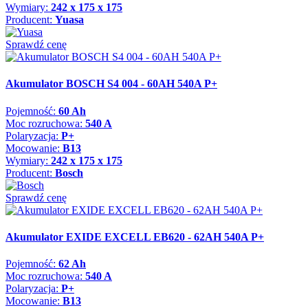
Wymiary:
242 x 175 x 175
Producent:
Yuasa
Sprawdź cenę
Akumulator BOSCH S4 004 - 60AH 540A P+
Pojemność:
60 Ah
Moc rozruchowa:
540 A
Polaryzacja:
P+
Mocowanie:
B13
Wymiary:
242 x 175 x 175
Producent:
Bosch
Sprawdź cenę
Akumulator EXIDE EXCELL EB620 - 62AH 540A P+
Pojemność:
62 Ah
Moc rozruchowa:
540 A
Polaryzacja:
P+
Mocowanie:
B13