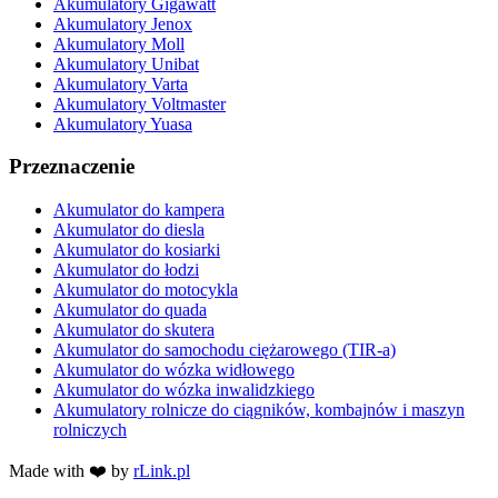
Akumulatory Gigawatt
Akumulatory Jenox
Akumulatory Moll
Akumulatory Unibat
Akumulatory Varta
Akumulatory Voltmaster
Akumulatory Yuasa
Przeznaczenie
Akumulator do kampera
Akumulator do diesla
Akumulator do kosiarki
Akumulator do łodzi
Akumulator do motocykla
Akumulator do quada
Akumulator do skutera
Akumulator do samochodu ciężarowego (TIR-a)
Akumulator do wózka widłowego
Akumulator do wózka inwalidzkiego
Akumulatory rolnicze do ciągników, kombajnów i maszyn
rolniczych
Made with ❤️ by
rLink.pl