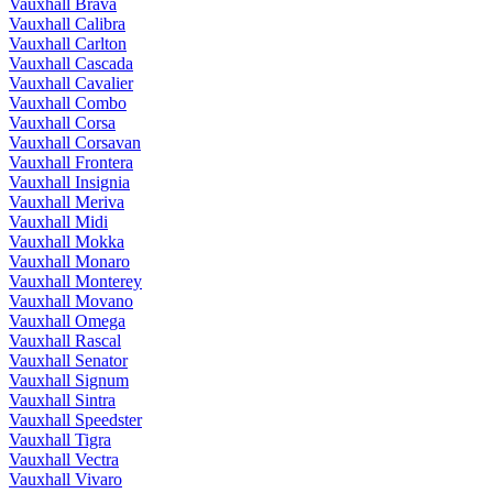
Vauxhall Brava
Vauxhall Calibra
Vauxhall Carlton
Vauxhall Cascada
Vauxhall Cavalier
Vauxhall Combo
Vauxhall Corsa
Vauxhall Corsavan
Vauxhall Frontera
Vauxhall Insignia
Vauxhall Meriva
Vauxhall Midi
Vauxhall Mokka
Vauxhall Monaro
Vauxhall Monterey
Vauxhall Movano
Vauxhall Omega
Vauxhall Rascal
Vauxhall Senator
Vauxhall Signum
Vauxhall Sintra
Vauxhall Speedster
Vauxhall Tigra
Vauxhall Vectra
Vauxhall Vivaro