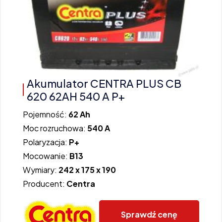
Akumulator CENTRA PLUS CB
620 62AH 540 A P+
Pojemność:
62 Ah
Moc rozruchowa:
540 A
Polaryzacja:
P+
Mocowanie:
B13
Wymiary:
242 x 175 x 190
Producent:
Centra
Sprawdź cenę