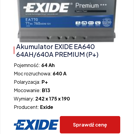
Akumulator EXIDE EA640
64AH/640A PREMIUM (P+)
Pojemność:
64 Ah
Moc rozruchowa:
640 A
Polaryzacja:
P+
Mocowanie:
B13
Wymiary:
242 x 175 x 190
Producent:
Exide
Sprawdź cenę