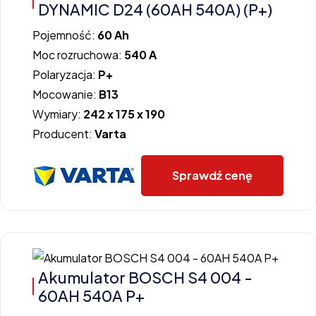
DYNAMIC D24 (60AH 540A) (P+)
Pojemność:
60 Ah
Moc rozruchowa:
540 A
Polaryzacja:
P+
Mocowanie:
B13
Wymiary:
242 x 175 x 190
Producent:
Varta
Sprawdź cenę
Akumulator BOSCH S4 004 -
60AH 540A P+