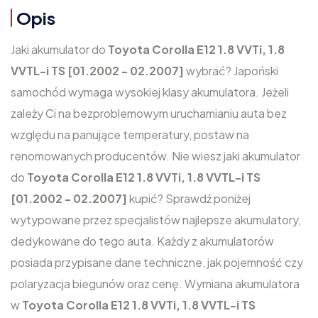
Opis
Jaki akumulator do
Toyota Corolla E12 1.8 VVTi, 1.8
VVTL-i TS [01.2002 - 02.2007]
wybrać? Japoński
samochód wymaga wysokiej klasy akumulatora. Jeżeli
zależy Ci na bezproblemowym uruchamianiu auta bez
względu na panujące temperatury, postaw na
renomowanych producentów. Nie wiesz jaki akumulator
do
Toyota Corolla E12 1.8 VVTi, 1.8 VVTL-i TS
[01.2002 - 02.2007]
kupić? Sprawdź poniżej
wytypowane przez specjalistów najlepsze akumulatory,
dedykowane do tego auta. Każdy z akumulatorów
posiada przypisane dane techniczne, jak pojemność czy
polaryzacja biegunów oraz cenę. Wymiana akumulatora
w
Toyota Corolla E12 1.8 VVTi, 1.8 VVTL-i TS