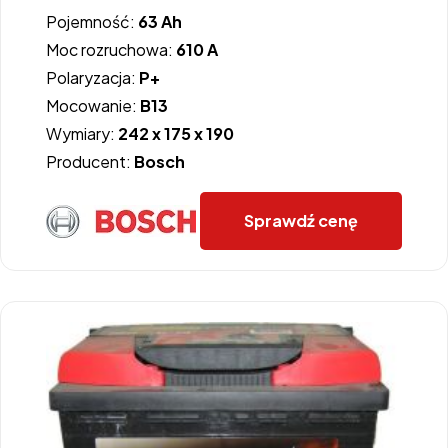
Pojemność:
63 Ah
Moc rozruchowa:
610 A
Polaryzacja:
P+
Mocowanie:
B13
Wymiary:
242 x 175 x 190
Producent:
Bosch
Sprawdź cenę