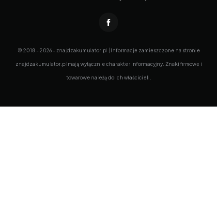
© 2018 - 2026 - znajdzakumulator.pl | Informacje zamieszczone na stronie
znajdzakumulator.pl mają wyłącznie charakter informacyjny. Znaki firmowe i
towarowe należą do ich właścicieli.