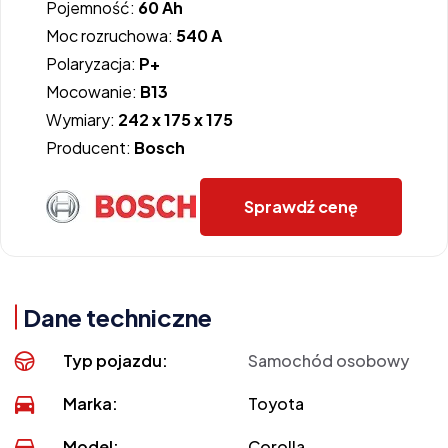
Pojemność:
60 Ah
Moc rozruchowa:
540 A
Polaryzacja:
P+
Mocowanie:
B13
Wymiary:
242 x 175 x 175
Producent:
Bosch
Sprawdź cenę
Dane techniczne
Typ pojazdu:
Samochód osobowy
Marka:
Toyota
Model:
Corolla