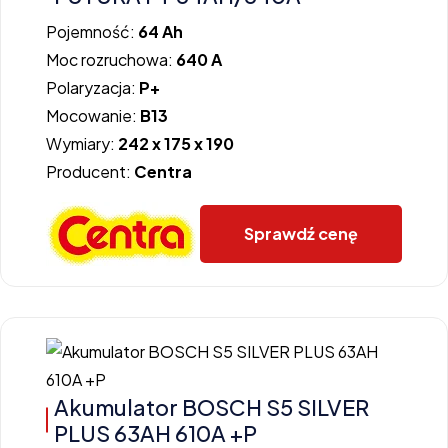
Pojemność:
64 Ah
Moc rozruchowa:
640 A
Polaryzacja:
P+
Mocowanie:
B13
Wymiary:
242 x 175 x 190
Producent:
Centra
Sprawdź cenę
Akumulator BOSCH S5 SILVER
PLUS 63AH 610A +P