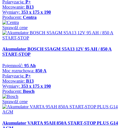
Polaryzacja:
P+
Mocowanie:
B13
Wymiary:
353 x 175 x 190
Producent:
Centra
Sprawdź cenę
Akumulator BOSCH S5AGM S5A13 12V 95 AH / 850 A
START-STOP
Pojemność:
95 Ah
Moc rozruchowa:
850 A
Polaryzacja:
P+
Mocowanie:
B13
Wymiary:
353 x 175 x 190
Producent:
Bosch
Sprawdź cenę
Akumulator VARTA 95AH 850A START-STOP PLUS G14