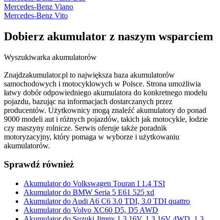
Mercedes-Benz Viano
Mercedes-Benz Vito
Dobierz
akumulator
z naszym wsparciem
Wyszukiwarka akumulatorów
Znajdzakumulator.pl to największa baza akumulatorów
samochodowych i motocyklowych w Polsce. Strona umożliwia
łatwy dobór odpowiedniego akumulatora do konkretnego modelu
pojazdu, bazując na informacjach dostarczanych przez
producentów. Użytkownicy mogą znaleźć akumulatory do ponad
9000 modeli aut i różnych pojazdów, takich jak motocykle, łodzie
czy maszyny rolnicze. Serwis oferuje także poradnik
motoryzacyjny, który pomaga w wyborze i użytkowaniu
akumulatorów.
Sprawdź również
Akumulator do Volkswagen Touran I 1.4 TSI
Akumulator do BMW Seria 5 E61 525 xd
Akumulator do Audi A6 C6 3.0 TDI, 3.0 TDI quattro
Akumulator do Volvo XC60 D5, D5 AWD
Akumulator do Suzuki Jimny 1.3 16V, 1.3 16V 4WD, 1.3