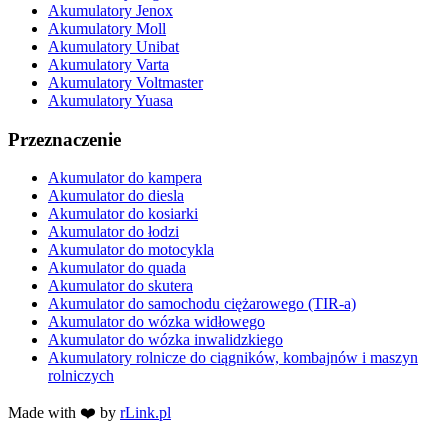
Akumulatory Jenox
Akumulatory Moll
Akumulatory Unibat
Akumulatory Varta
Akumulatory Voltmaster
Akumulatory Yuasa
Przeznaczenie
Akumulator do kampera
Akumulator do diesla
Akumulator do kosiarki
Akumulator do łodzi
Akumulator do motocykla
Akumulator do quada
Akumulator do skutera
Akumulator do samochodu ciężarowego (TIR-a)
Akumulator do wózka widłowego
Akumulator do wózka inwalidzkiego
Akumulatory rolnicze do ciągników, kombajnów i maszyn
rolniczych
Made with ❤️ by
rLink.pl