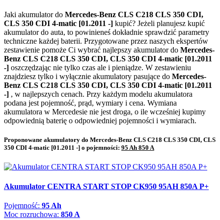
Jaki akumulator do
Mercedes-Benz CLS C218 CLS 350 CDI,
CLS 350 CDI 4-matic [01.2011 -]
kupić? Jeżeli planujesz kupić
akumulator do auta, to powinieneś dokładnie sprawdzić parametry
techniczne każdej baterii. Przygotowane przez naszych ekspertów
zestawienie pomoże Ci wybrać najlepszy akumulator do
Mercedes-
Benz CLS C218 CLS 350 CDI, CLS 350 CDI 4-matic [01.2011
-]
oszczędzając nie tylko czas ale i pieniądze. W zestawieniu
znajdziesz tylko i wyłącznie akumulatory pasujące do
Mercedes-
Benz CLS C218 CLS 350 CDI, CLS 350 CDI 4-matic [01.2011
-]
, w najlepszych cenach. Przy każdym modelu akumulatora
podana jest pojemność, prąd, wymiary i cena. Wymiana
akumulatora w Mercedesie nie jest droga, o ile wcześniej kupimy
odpowiednią baterię o odpowiedniej pojemności i wymiarach.
Proponowane akumulatory do Mercedes-Benz CLS C218 CLS 350 CDI, CLS
350 CDI 4-matic [01.2011 -] o pojemności:
95 Ah 850 A
Akumulator CENTRA START STOP CK950 95AH 850A P+
Pojemność:
95 Ah
Moc rozruchowa:
850 A