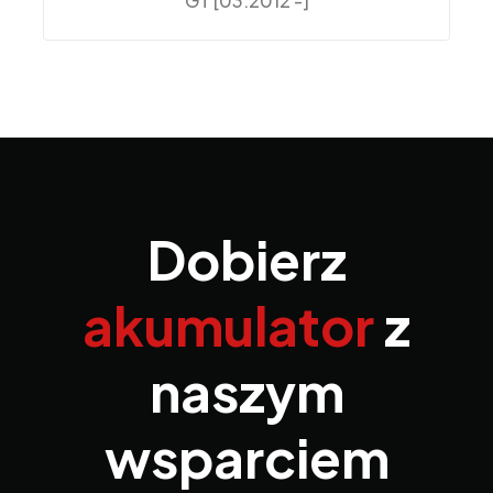
GT [03.2012 -]
Dobierz
akumulator
z
naszym
wsparciem