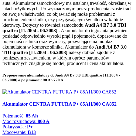
auta. Akumulator samochodowy ma ustaloną trwałość, określaną w
latach użytkowych. Po wyznaczonym przez producenta czasie traci
on swoje właściwości, co objawiać się może problemami z
uruchomieniem silnika, czy przygasającym światłem w kabinie
kierowcy. Dotyczy to również samochodu
Audi A4 B7 3.0 TDI
quattro [11.2004 - 06.2008]
. Akumulator do tego auta powinien
posiadać odpowiednio wysoki prąd i pojemność, dopasowane do
pojemności silnika oraz wymiary, pozwalające na montaż
akumulatora w komorze silnika. Akumulator do
Audi A4 B7 3.0
TDI quattro [11.2004 - 06.2008]
należy dobrać zgodnie z
poniższym zestawieniem, w którym oprócz parametrów
technicznych znajduje się model, producent i cena akumulatora.
Proponowane akumulatory do Audi A4 B7 3.0 TDI quattro [11.2004 -
06.2008] o pojemności:
90 Ah 720 A
Akumulator CENTRA FUTURA P+ 85AH/800 CA852
Pojemność:
85 Ah
Moc rozruchowa:
800 A
Polaryzacja:
P+
Mocowanie:
B13