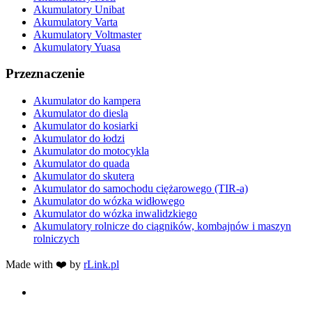
Akumulatory Unibat
Akumulatory Varta
Akumulatory Voltmaster
Akumulatory Yuasa
Przeznaczenie
Akumulator do kampera
Akumulator do diesla
Akumulator do kosiarki
Akumulator do łodzi
Akumulator do motocykla
Akumulator do quada
Akumulator do skutera
Akumulator do samochodu ciężarowego (TIR-a)
Akumulator do wózka widłowego
Akumulator do wózka inwalidzkiego
Akumulatory rolnicze do ciągników, kombajnów i maszyn
rolniczych
Made with ❤️ by
rLink.pl