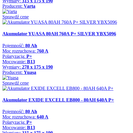
Wymiary:
315 x 175 x 190
Producent:
Varta
Sprawdź cenę
Akumulator YUASA 80AH 760A P+ SILVER YBX5096
Pojemność:
80 Ah
Moc rozruchowa:
760 A
Polaryzacja:
P+
Mocowanie:
B13
Wymiary:
278 x 175 x 190
Producent:
Yuasa
Sprawdź cenę
Akumulator EXIDE EXCELL EB800 - 80AH 640A P+
Pojemność:
80 Ah
Moc rozruchowa:
640 A
Polaryzacja:
P+
Mocowanie:
B13
Wymiary:
315 x 175 x 190