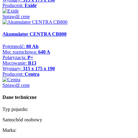
Producent:
Exide
Sprawdź cenę
Akumulator CENTRA CB800
Pojemność:
80 Ah
Moc rozruchowa:
640 A
Polaryzacja:
P+
Mocowanie:
B13
Wymiary:
315 x 175 x 190
Producent:
Centra
Sprawdź cenę
Dane techniczne
Typ pojazdu:
Samochód osobowy
Marka: