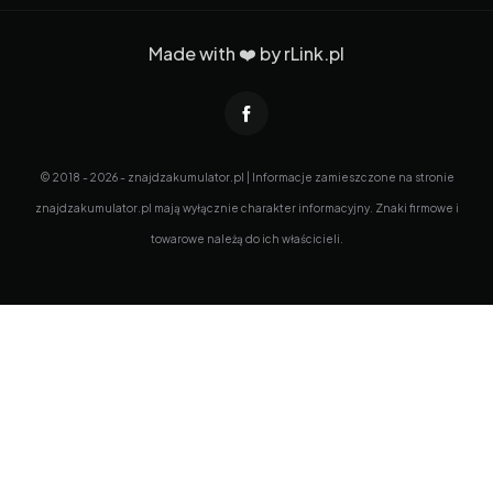
Made with ❤️ by
rLink.pl
© 2018 - 2026 - znajdzakumulator.pl | Informacje zamieszczone na stronie
znajdzakumulator.pl mają wyłącznie charakter informacyjny. Znaki firmowe i
towarowe należą do ich właścicieli.