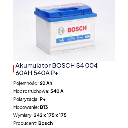
Akumulator BOSCH S4 004 -
60AH 540A P+
Pojemność:
60 Ah
Moc rozruchowa:
540 A
Polaryzacja:
P+
Mocowanie:
B13
Wymiary:
242 x 175 x 175
Producent:
Bosch