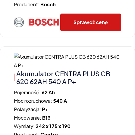
Producent:
Bosch
Sprawdź cenę
Akumulator CENTRA PLUS CB
620 62AH 540 A P+
Pojemność:
62 Ah
Moc rozruchowa:
540 A
Polaryzacja:
P+
Mocowanie:
B13
Wymiary:
242 x 175 x 190
Producent:
Centra