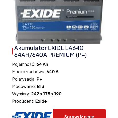
Akumulator EXIDE EA640
64AH/640A PREMIUM (P+)
Pojemność:
64 Ah
Moc rozruchowa:
640 A
Polaryzacja:
P+
Mocowanie:
B13
Wymiary:
242 x 175 x 190
Producent:
Exide
Sprawdź cenę