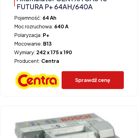
FUTURA P+ 64AH/640A
Pojemność:
64 Ah
Moc rozruchowa:
640 A
Polaryzacja:
P+
Mocowanie:
B13
Wymiary:
242 x 175 x 190
Producent:
Centra
Sprawdź cenę