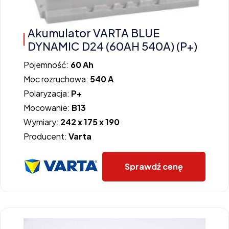
Akumulator VARTA BLUE
DYNAMIC D24 (60AH 540A) (P+)
Pojemność:
60 Ah
Moc rozruchowa:
540 A
Polaryzacja:
P+
Mocowanie:
B13
Wymiary:
242 x 175 x 190
Producent:
Varta
Sprawdź cenę