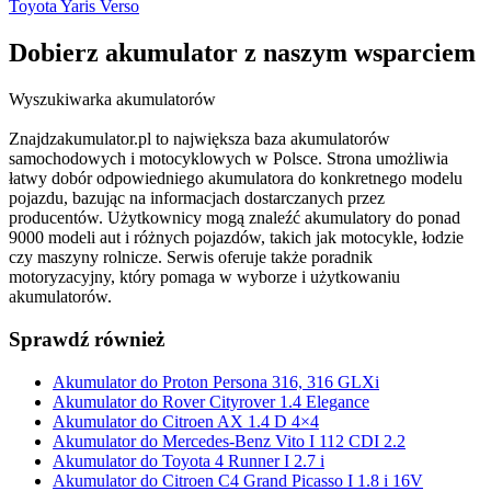
Toyota Yaris Verso
Dobierz
akumulator
z naszym wsparciem
Wyszukiwarka akumulatorów
Znajdzakumulator.pl to największa baza akumulatorów
samochodowych i motocyklowych w Polsce. Strona umożliwia
łatwy dobór odpowiedniego akumulatora do konkretnego modelu
pojazdu, bazując na informacjach dostarczanych przez
producentów. Użytkownicy mogą znaleźć akumulatory do ponad
9000 modeli aut i różnych pojazdów, takich jak motocykle, łodzie
czy maszyny rolnicze. Serwis oferuje także poradnik
motoryzacyjny, który pomaga w wyborze i użytkowaniu
akumulatorów.
Sprawdź również
Akumulator do Proton Persona 316, 316 GLXi
Akumulator do Rover Cityrover 1.4 Elegance
Akumulator do Citroen AX 1.4 D 4×4
Akumulator do Mercedes-Benz Vito I 112 CDI 2.2
Akumulator do Toyota 4 Runner I 2.7 i
Akumulator do Citroen C4 Grand Picasso I 1.8 i 16V