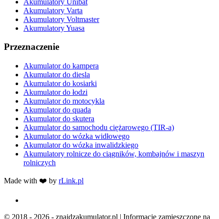
Akumulatory Unibat
Akumulatory Varta
Akumulatory Voltmaster
Akumulatory Yuasa
Przeznaczenie
Akumulator do kampera
Akumulator do diesla
Akumulator do kosiarki
Akumulator do łodzi
Akumulator do motocykla
Akumulator do quada
Akumulator do skutera
Akumulator do samochodu ciężarowego (TIR-a)
Akumulator do wózka widłowego
Akumulator do wózka inwalidzkiego
Akumulatory rolnicze do ciągników, kombajnów i maszyn
rolniczych
Made with ❤️ by
rLink.pl
© 2018 - 2026 - znajdzakumulator.pl | Informacje zamieszczone na