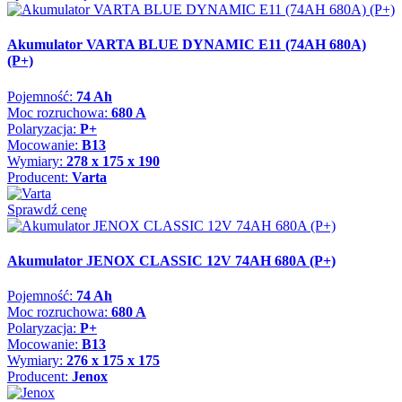
Akumulator VARTA BLUE DYNAMIC E11 (74AH 680A)
(P+)
Pojemność:
74 Ah
Moc rozruchowa:
680 A
Polaryzacja:
P+
Mocowanie:
B13
Wymiary:
278 x 175 x 190
Producent:
Varta
Sprawdź cenę
Akumulator JENOX CLASSIC 12V 74AH 680A (P+)
Pojemność:
74 Ah
Moc rozruchowa:
680 A
Polaryzacja:
P+
Mocowanie:
B13
Wymiary:
276 x 175 x 175
Producent:
Jenox