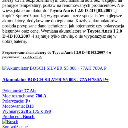
zależy Ci na bezproblemowym uruchamianiu auta bez względu na
panujące temperatury, postaw na renomowanych producentów. Nie
wiesz jaki akumulator do
Toyota Auris I 2.0 D-4D [03.2007 -]
kupić? Sprawdź poniżej wytypowane przez specjalistów najlepsze
akumulatory, dedykowane do tego auta. Każdy z akumulatorów
posiada przypisane dane techniczne, jak pojemność czy polaryzacja
biegunów oraz cenę. Wymiana akumulatora w
Toyota Auris I 2.0
D-4D [03.2007 -]
zajmuje tylko chwilę, o ile wyposażysz się w
dobrą baterię.
Proponowane akumulatory do Toyota Auris I 2.0 D-4D [03.2007 -] o
pojemności:
77 Ah 760 A
Akumulator BOSCH SILVER S5 008 - 77AH 780A P+
Pojemność:
77 Ah
Moc rozruchowa:
780 A
Polaryzacja:
P+
Mocowanie:
B13
Wymiary:
278 x 175 x 190
Producent:
Bosch
Sprawdź cenę