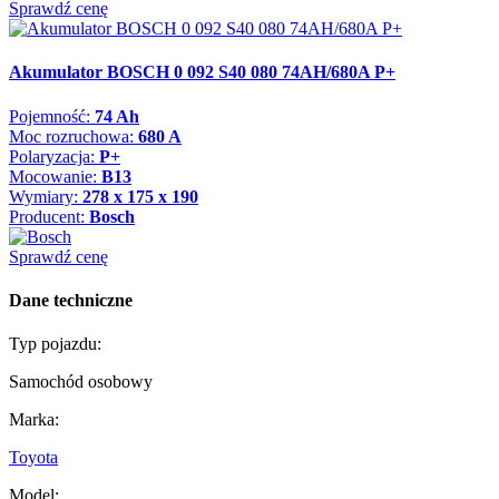
Sprawdź cenę
Akumulator BOSCH 0 092 S40 080 74AH/680A P+
Pojemność:
74 Ah
Moc rozruchowa:
680 A
Polaryzacja:
P+
Mocowanie:
B13
Wymiary:
278 x 175 x 190
Producent:
Bosch
Sprawdź cenę
Dane techniczne
Typ pojazdu:
Samochód osobowy
Marka:
Toyota
Model: