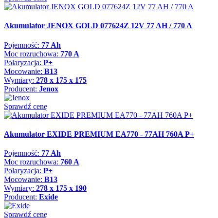
Akumulator JENOX GOLD 077624Z 12V 77 AH / 770 A
Pojemność:
77 Ah
Moc rozruchowa:
770 A
Polaryzacja:
P+
Mocowanie:
B13
Wymiary:
278 x 175 x 175
Producent:
Jenox
Sprawdź cenę
Akumulator EXIDE PREMIUM EA770 - 77AH 760A P+
Pojemność:
77 Ah
Moc rozruchowa:
760 A
Polaryzacja:
P+
Mocowanie:
B13
Wymiary:
278 x 175 x 190
Producent:
Exide
Sprawdź cenę