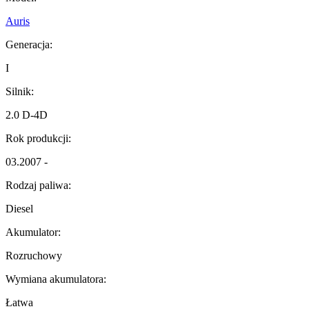
Auris
Generacja:
I
Silnik:
2.0 D-4D
Rok produkcji:
03.2007 -
Rodzaj paliwa:
Diesel
Akumulator:
Rozruchowy
Wymiana akumulatora:
Łatwa