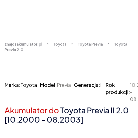
znajdzakumulator.pl
Toyota
Toyota Previa
Toyota
Previa 2.0
Marka:
Toyota
Model:
Previa
Generacja:
II
Rok
10
produkcji:
-
08
Akumulator do
Toyota Previa II 2.0
[10.2000 - 08.2003]