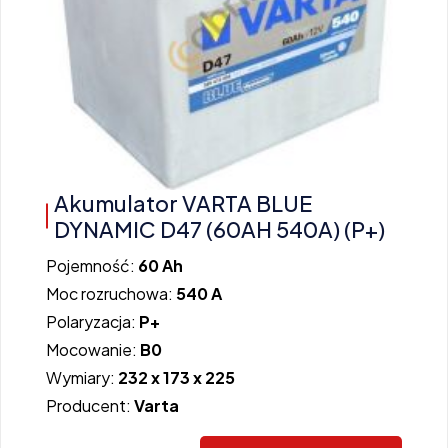
Akumulator VARTA BLUE
DYNAMIC D47 (60AH 540A) (P+)
Pojemność:
60 Ah
Moc rozruchowa:
540 A
Polaryzacja:
P+
Mocowanie:
B0
Wymiary:
232 x 173 x 225
Producent:
Varta