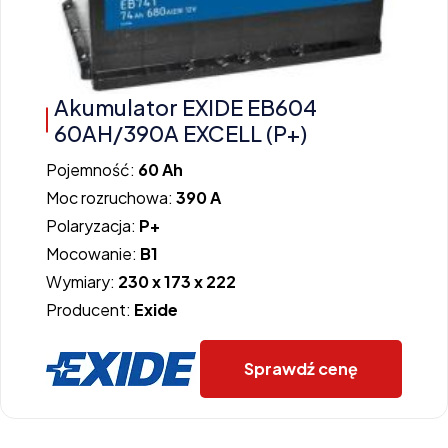
Akumulator EXIDE EB604
60AH/390A EXCELL (P+)
Pojemność:
60 Ah
Moc rozruchowa:
390 A
Polaryzacja:
P+
Mocowanie:
B1
Wymiary:
230 x 173 x 222
Producent:
Exide
Sprawdź cenę