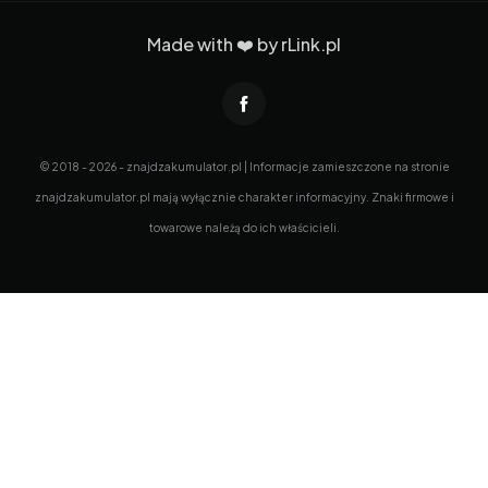
Made with ❤️ by
rLink.pl
© 2018 - 2026 - znajdzakumulator.pl | Informacje zamieszczone na stronie
znajdzakumulator.pl mają wyłącznie charakter informacyjny. Znaki firmowe i
towarowe należą do ich właścicieli.