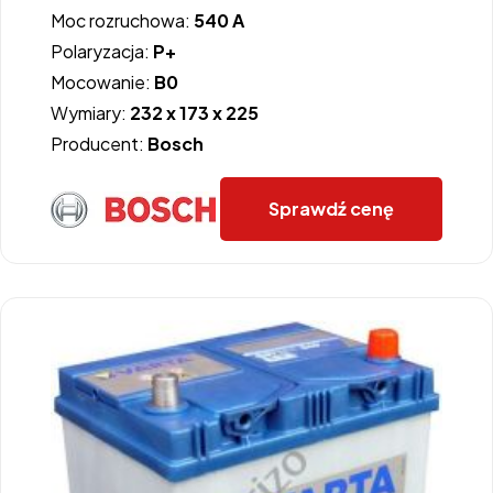
Moc rozruchowa:
540 A
Polaryzacja:
P+
Mocowanie:
B0
Wymiary:
232 x 173 x 225
Producent:
Bosch
Sprawdź cenę