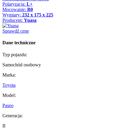
Polaryzacja:
L+
Mocowanie:
B0
Wymiary:
232 x 175 x 225
Producent:
Yuasa
Sprawdź cenę
Dane techniczne
Typ pojazdu:
Samochód osobowy
Marka:
Toyota
Model:
Paseo
Generacja:
II