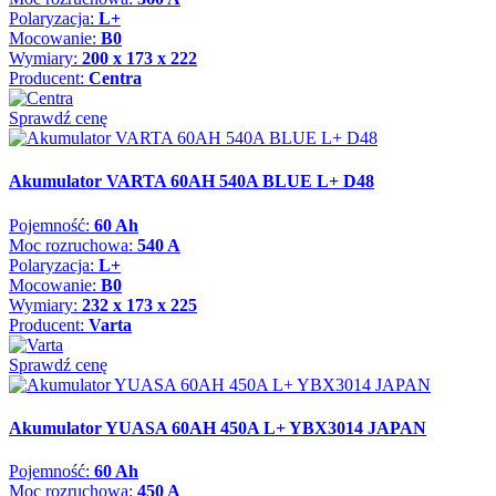
Polaryzacja:
L+
Mocowanie:
B0
Wymiary:
200 x 173 x 222
Producent:
Centra
Sprawdź cenę
Akumulator VARTA 60AH 540A BLUE L+ D48
Pojemność:
60 Ah
Moc rozruchowa:
540 A
Polaryzacja:
L+
Mocowanie:
B0
Wymiary:
232 x 173 x 225
Producent:
Varta
Sprawdź cenę
Akumulator YUASA 60AH 450A L+ YBX3014 JAPAN
Pojemność:
60 Ah
Moc rozruchowa:
450 A