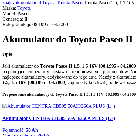
znajdzakumulator.pl
Toyota
Toyota Paseo
Toyota Paseo 1.5, 1.5 16V
Marka:
Toyota
Model:
Paseo
Generacja:
II
Rok produkcji:
08.1995 - 04.2000
Akumulator do
Toyota Paseo II 
Opis
Jaki akumulator do
Toyota Paseo II 1.5, 1.5 16V [08.1995 - 04.200
na panujące temperatury, postaw na renomowanych producentów. Nie
najlepsze akumulatory, dedykowane do tego auta. Każdy z akumulat
1.5, 1.5 16V [08.1995 - 04.2000]
zajmuje tylko chwilę, o ile wyposaż
Proponowane akumulatory do Toyota Paseo II 1.5, 1.5 16V [08.1995 - 04.2000
Akumulator CENTRA CB505 50AH/360A PLUS (L+)
Pojemność:
50 Ah
Moc rozruchowa:
360 A