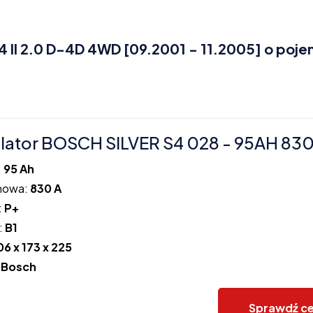
II 2.0 D-4D 4WD [09.2001 - 11.2005] o poje
ator BOSCH SILVER S4 028 - 95AH 83
:
95 Ah
howa:
830 A
:
P+
:
B1
06 x 173 x 225
:
Bosch
Sprawdź c