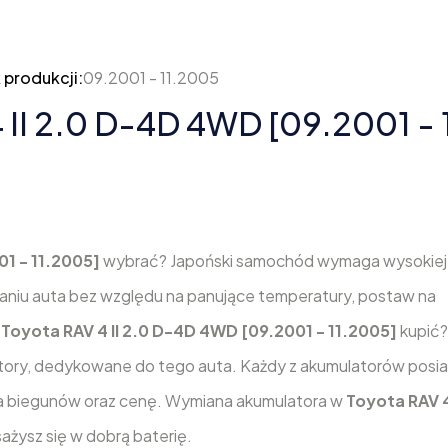
 produkcji:
09.2001 - 11.2005
 II 2.0 D-4D 4WD [09.2001 - 
01 - 11.2005]
wybrać? Japoński samochód wymaga wysokiej 
ianiu auta bez względu na panujące temperatury, postaw na
o
Toyota RAV 4 II 2.0 D-4D 4WD [09.2001 - 11.2005]
kupić
atory, dedykowane do tego auta. Każdy z akumulatorów posi
ja biegunów oraz cenę. Wymiana akumulatora w
Toyota RAV 4
sażysz się w dobrą baterię.