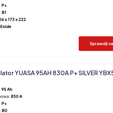
:
P+
:
B1
06 x 173 x 222
:
Exide
Sprawdź c
lator YUASA 95AH 830A P+ SILVER YBX
:
95 Ah
howa:
830 A
:
P+
:
B0