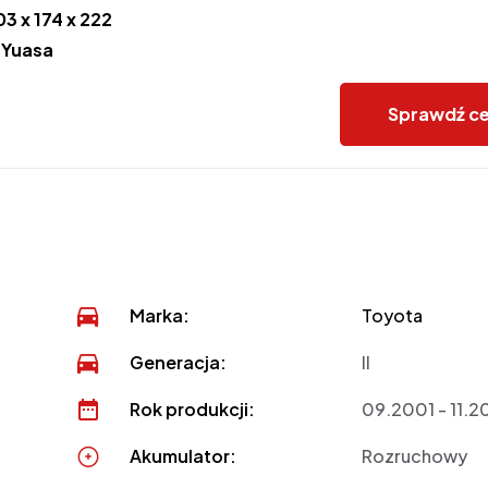
03 x 174 x 222
:
Yuasa
Sprawdź c
Marka:
Toyota
Generacja:
II
Rok produkcji:
09.2001 - 11.
Akumulator:
Rozruchowy