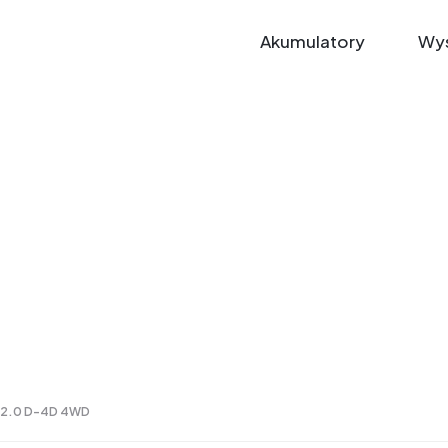
Akumulatory
Wys
4 2.0 D-4D 4WD