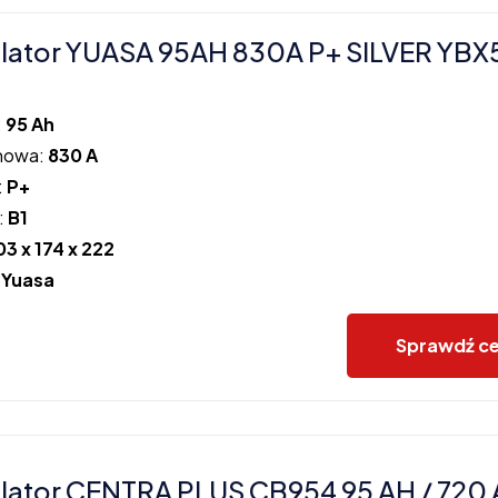
lator YUASA 95AH 830A P+ SILVER YBX
:
95 Ah
howa:
830 A
:
P+
:
B1
03 x 174 x 222
:
Yuasa
Sprawdź c
ator CENTRA PLUS CB954 95 AH / 720 