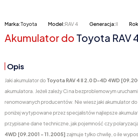
Marka:
Toyota
Model:
RAV 4
Generacja:
II
Rok
Akumulator do
Toyota RAV 4
Opis
Jaki akumulator do
Toyota RAV 4 II 2.0 D-4D 4WD [09.20
akumulatora. Jeżeli zależy Ci na bezproblemowym urucham
renomowanych producentów. Nie wiesz jaki akumulator d
poniżej wytypowane przez specjalistów najlepsze akumul
przypisane dane techniczne, jak pojemność czy polaryzac
4WD [09.2001 - 11.2005]
zajmuje tylko chwilę, o ile wypo