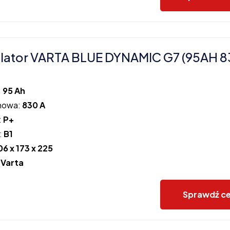
lator VARTA BLUE DYNAMIC G7 (95AH 8
:
95 Ah
howa:
830 A
:
P+
:
B1
06 x 173 x 225
:
Varta
Sprawdź c