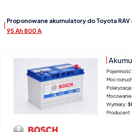
Proponowane akumulatory do Toyota RAV 4 
95 Ah 800 A
Akumul
Pojemność
Moc rozruc
Polaryzacja
Mocowanie
Wymiary:
3
Producent