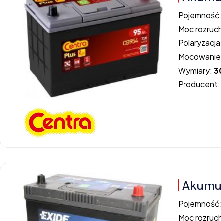
Pojemność
Moc rozruc
Polaryzacja
Mocowanie
Wymiary:
3
Producent
Akumul
Pojemność
Moc rozruc