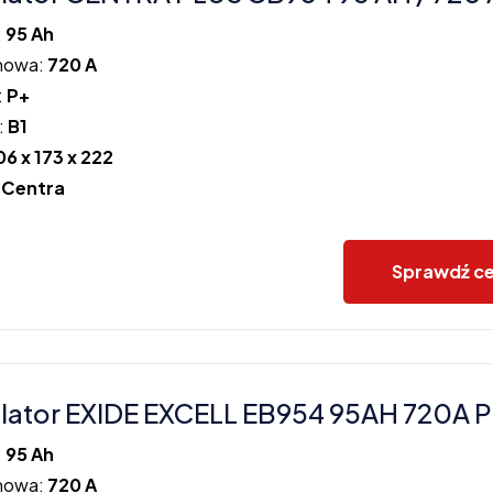
:
95 Ah
howa:
720 A
:
P+
:
B1
06 x 173 x 222
:
Centra
Sprawdź c
ator EXIDE EXCELL EB954 95AH 720A 
:
95 Ah
howa:
720 A