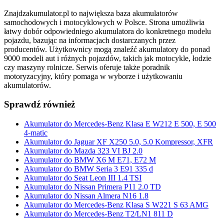
Znajdzakumulator.pl to największa baza akumulatorów
samochodowych i motocyklowych w Polsce. Strona umożliwia
łatwy dobór odpowiedniego akumulatora do konkretnego modelu
pojazdu, bazując na informacjach dostarczanych przez
producentów. Użytkownicy mogą znaleźć akumulatory do ponad
9000 modeli aut i różnych pojazdów, takich jak motocykle, łodzie
czy maszyny rolnicze. Serwis oferuje także poradnik
motoryzacyjny, który pomaga w wyborze i użytkowaniu
akumulatorów.
Sprawdź również
Akumulator do Mercedes-Benz Klasa E W212 E 500, E 500
4-matic
Akumulator do Jaguar XF X250 5.0, 5.0 Kompressor, XFR
Akumulator do Mazda 323 VI BJ 2.0
Akumulator do BMW X6 M E71, E72 M
Akumulator do BMW Seria 3 E91 335 d
Akumulator do Seat Leon III 1.4 TSI
Akumulator do Nissan Primera P11 2.0 TD
Akumulator do Nissan Almera N16 1.8
Akumulator do Mercedes-Benz Klasa S W221 S 63 AMG
Akumulator do Mercedes-Benz T2/LN1 811 D