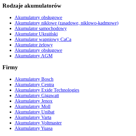
Rodzaje akumulatorów
Akumulatory obsługowe
Akumulatory niklowe (zasadowe, niklowo-kadmowe)
Akumulator samochodowy
Akumulator Ukraiński
Akumulator wapniowy CaCa
Akumulator żelowy
Akumulatory obsługowe
Akumulatory AGM
Firmy
Akumulatory Bosch
Akumulatory Centra
Akumulatory Exide Technologies
Akumulatory Gigawatt
Akumulatory Jenox
Akumulatory Moll
Akumulatory Unibat
Akumulatory Varta
Akumulatory Voltmaster
Akumulatory Yuasa