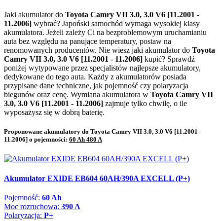
Jaki akumulator do
Toyota Camry VII 3.0, 3.0 V6 [11.2001 -
11.2006]
wybrać? Japoński samochód wymaga wysokiej klasy
akumulatora. Jeżeli zależy Ci na bezproblemowym uruchamianiu
auta bez względu na panujące temperatury, postaw na
renomowanych producentów. Nie wiesz jaki akumulator do
Toyota
Camry VII 3.0, 3.0 V6 [11.2001 - 11.2006]
kupić? Sprawdź
poniżej wytypowane przez specjalistów najlepsze akumulatory,
dedykowane do tego auta. Każdy z akumulatorów posiada
przypisane dane techniczne, jak pojemność czy polaryzacja
biegunów oraz cenę. Wymiana akumulatora w
Toyota Camry VII
3.0, 3.0 V6 [11.2001 - 11.2006]
zajmuje tylko chwilę, o ile
wyposażysz się w dobrą baterię.
Proponowane akumulatory do Toyota Camry VII 3.0, 3.0 V6 [11.2001 -
11.2006] o pojemności:
60 Ah 480 A
Akumulator EXIDE EB604 60AH/390A EXCELL (P+)
Pojemność:
60 Ah
Moc rozruchowa:
390 A
Polaryzacja:
P+