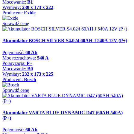
Mocowanie:
B1
Wymiary:
230 x 173 x 222
Producent:
Exide
Sprawdź cenę
Akumulator BOSCH SILVER S4.024 60AH J 540A 12V (P+)
Pojemność:
60 Ah
Moc rozruchowa:
540 A
Polaryzacja:
P+
Mocowanie:
B0
Wymiary:
232 x 173 x 225
Producent:
Bosch
Sprawdź cenę
Akumulator VARTA BLUE DYNAMIC D47 (60AH 540A)
(P+)
Pojemność:
60 Ah