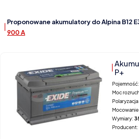
Proponowane akumulatory do Alpina B12 E38
900 A
Akumu
P+
Pojemność
Moc rozruc
Polaryzacja
Mocowanie
Wymiary:
3
Producent