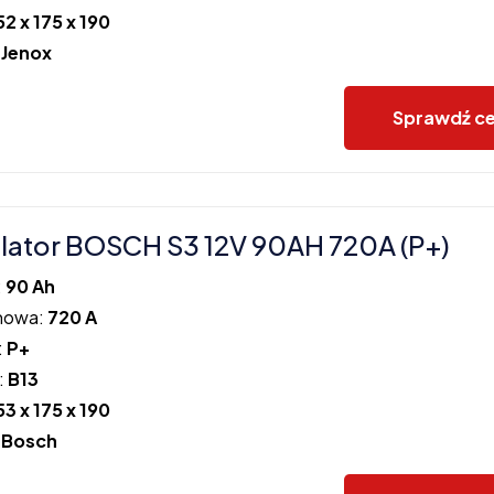
52 x 175 x 190
:
Jenox
Sprawdź c
ator BOSCH S3 12V 90AH 720A (P+)
:
90 Ah
howa:
720 A
:
P+
:
B13
53 x 175 x 190
:
Bosch