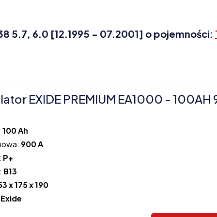
 5.7, 6.0 [12.1995 - 07.2001] o pojemności:
lator EXIDE PREMIUM EA1000 - 100AH
:
100 Ah
howa:
900 A
:
P+
:
B13
53 x 175 x 190
:
Exide