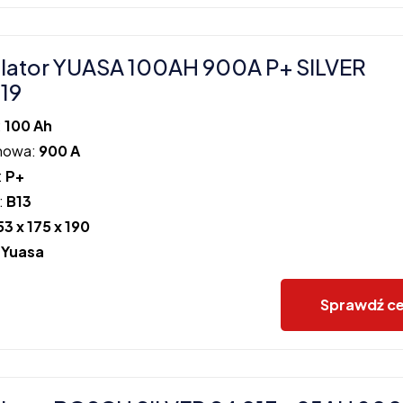
lator YUASA 100AH 900A P+ SILVER
19
:
100 Ah
howa:
900 A
:
P+
:
B13
53 x 175 x 190
:
Yuasa
Sprawdź c