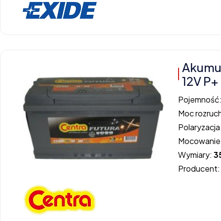
Akumu
12V P+
Pojemność
Moc rozruc
Polaryzacja
Mocowanie
Wymiary:
3
Producent