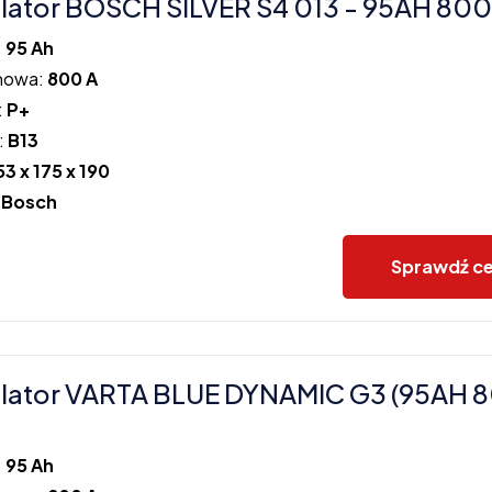
ator BOSCH SILVER S4 013 - 95AH 800
:
95 Ah
howa:
800 A
:
P+
:
B13
53 x 175 x 190
:
Bosch
Sprawdź c
lator VARTA BLUE DYNAMIC G3 (95AH 
:
95 Ah