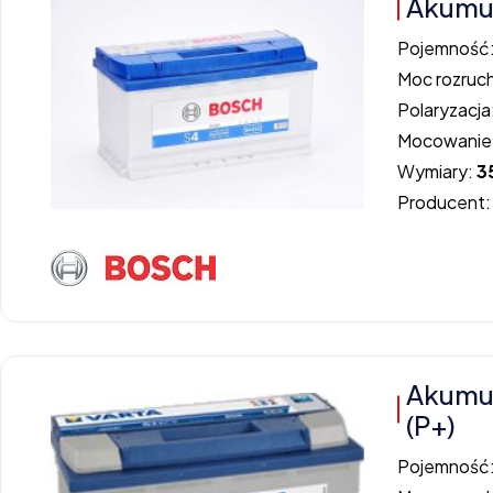
Akumul
Pojemność
Moc rozruc
Polaryzacja
Mocowanie
Wymiary:
3
Producent
Akumu
(P+)
Pojemność