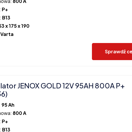
howa:
800 A
:
P+
:
B13
53 x 175 x 190
:
Varta
Sprawdź c
lator JENOX GOLD 12V 95AH 800A P+
36)
:
95 Ah
howa:
800 A
:
P+
:
B13