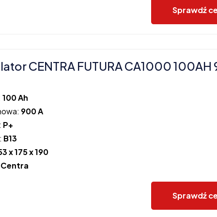
Sprawdź c
lator CENTRA FUTURA CA1000 100AH
:
100 Ah
howa:
900 A
:
P+
:
B13
53 x 175 x 190
:
Centra
Sprawdź c