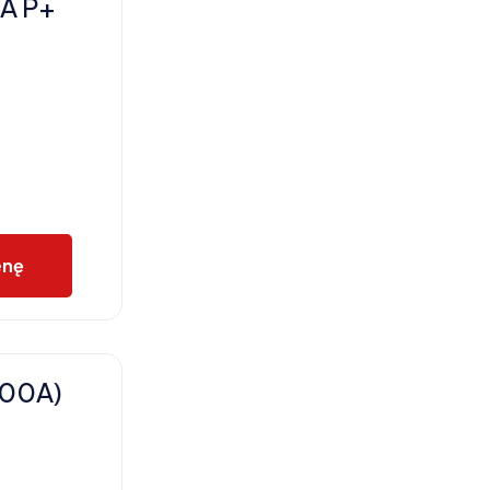
A P+
enę
800A)