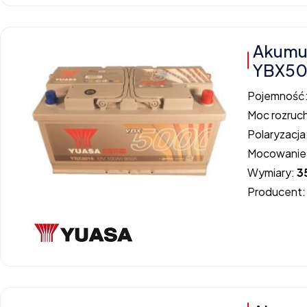
Akumu
YBX50
Pojemność
Moc rozruc
Polaryzacja
Mocowanie
Wymiary:
3
Producent