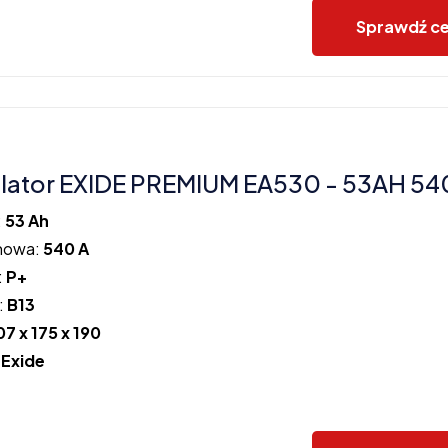
Sprawdź c
ator EXIDE PREMIUM EA530 - 53AH 54
:
53 Ah
howa:
540 A
:
P+
:
B13
07 x 175 x 190
:
Exide