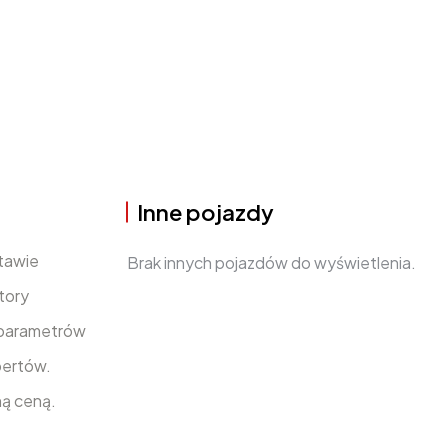
Inne pojazdy
tawie
Brak innych pojazdów do wyświetlenia.
tory
m parametrów
pertów.
ną ceną.