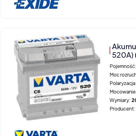
Akumul
520A) 
Pojemność
Moc rozruc
Polaryzacja
Mocowanie
Wymiary:
2
Producent