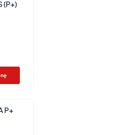
 (P+)
enę
A P+