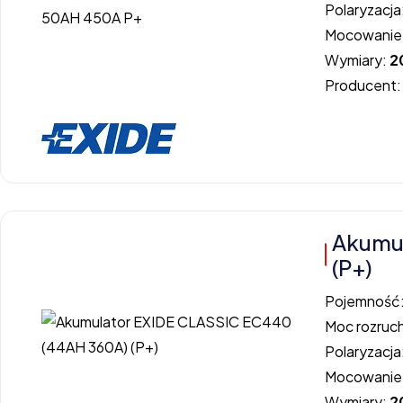
Polaryzacja
Mocowanie
Wymiary:
2
Producent
Akumul
(P+)
Pojemność
Moc rozruc
Polaryzacja
Mocowanie
Wymiary:
2