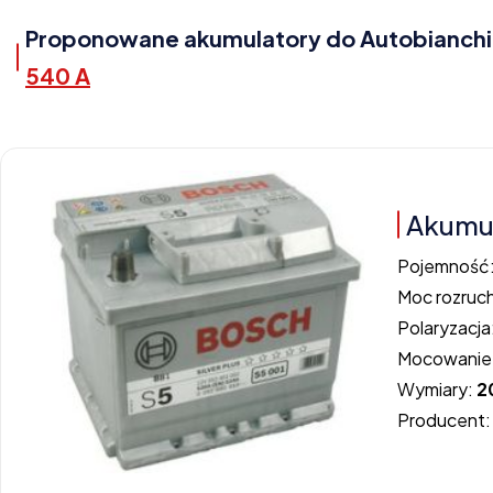
Proponowane akumulatory do Autobianchi Y1
540 A
Akumul
Pojemność
Moc rozruc
Polaryzacja
Mocowanie
Wymiary:
2
Producent