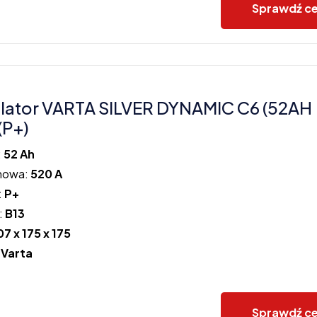
Sprawdź c
ator VARTA SILVER DYNAMIC C6 (52AH
(P+)
:
52 Ah
howa:
520 A
:
P+
:
B13
07 x 175 x 175
:
Varta
Sprawdź c