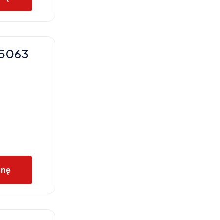
X5063
enę