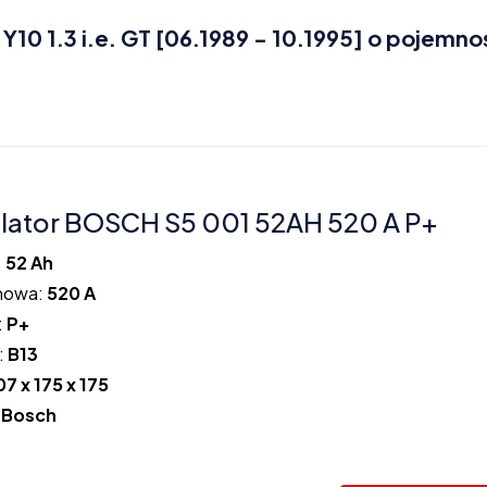
0 1.3 i.e. GT [06.1989 - 10.1995] o pojemno
ator BOSCH S5 001 52AH 520 A P+
:
52 Ah
howa:
520 A
:
P+
:
B13
07 x 175 x 175
:
Bosch