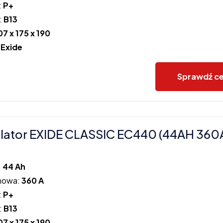
:
P+
:
B13
07 x 175 x 190
:
Exide
Sprawdź c
ator EXIDE CLASSIC EC440 (44AH 360
:
44 Ah
howa:
360 A
:
P+
:
B13
07 x 175 x 190