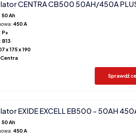
lator CENTRA CB500 50AH/450A PLUS
:
50 Ah
howa:
450 A
:
P+
:
B13
07 x 175 x 190
:
Centra
Sprawdź c
ator EXIDE EXCELL EB500 - 50AH 450
:
50 Ah
howa:
450 A