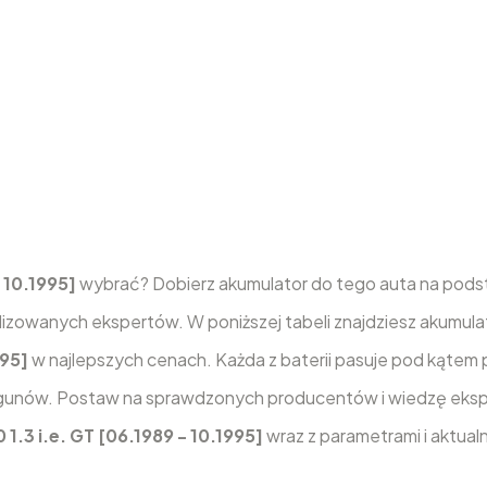
- 10.1995]
wybrać? Dobierz akumulator do tego auta na pods
zowanych ekspertów. W poniższej tabeli znajdziesz akumula
995]
w najlepszych cenach. Każda z baterii pasuje pod kąte
biegunów. Postaw na sprawdzonych producentów i wiedzę eks
 1.3 i.e. GT [06.1989 - 10.1995]
wraz z parametrami i aktual