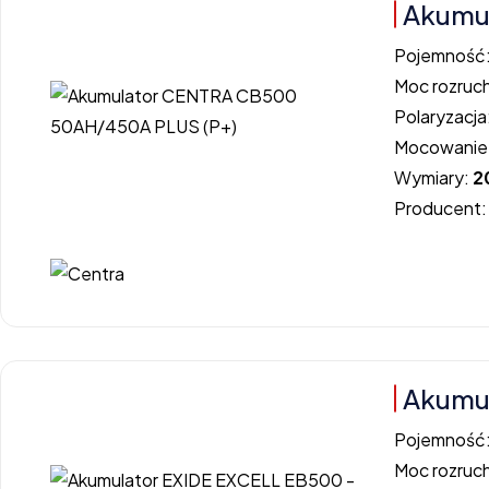
Akumu
Pojemność
Moc rozruc
Polaryzacja
Mocowanie
Wymiary:
2
Producent
Akumul
Pojemność
Moc rozruc