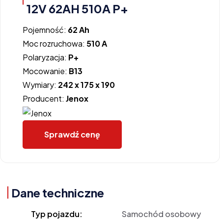
12V 62AH 510A P+
Pojemność:
62 Ah
Moc rozruchowa:
510 A
Polaryzacja:
P+
Mocowanie:
B13
Wymiary:
242 x 175 x 190
Producent:
Jenox
Sprawdź cenę
Dane techniczne
Typ pojazdu:
Samochód osobowy