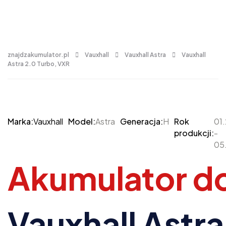
znajdzakumulator.pl
Vauxhall
Vauxhall Astra
Vauxhall
Astra 2.0 Turbo, VXR
Marka:
Vauxhall
Model:
Astra
Generacja:
H
Rok
01
produkcji:
-
05
Akumulator d
Vauxhall Astra