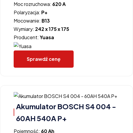
Moc rozruchowa:
620 A
Polaryzacja:
P+
Mocowanie:
B13
Wymiary:
242 x 175 x 175
Producent:
Yuasa
Sprawdź cenę
Akumulator BOSCH S4 004 -
60AH 540A P+
Pojemność:
60 Ah