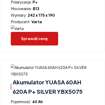
Polaryzacja:
P+
Mocowanie:
B13
Wymiary:
242 x 175 x 190
Producent:
Varta
Sprawdź cenę
Akumulator YUASA 60AH
620A P+ SILVER YBX5075
Pojemność:
60 Ah