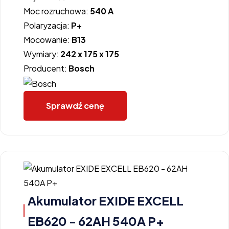
Moc rozruchowa:
540 A
Polaryzacja:
P+
Mocowanie:
B13
Wymiary:
242 x 175 x 175
Producent:
Bosch
Sprawdź cenę
Akumulator EXIDE EXCELL
EB620 - 62AH 540A P+