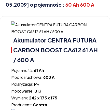
05.2009] o pojemności:
60 Ah 600 A
Akumulator CENTRA FUTURA
CARBON BOOST CA612 61 AH
/ 600 A
Pojemność:
61 Ah
Moc rozruchowa:
600 A
Polaryzacja:
P+
Mocowanie:
B13
Wymiary:
242 x 175 x 175
Producent:
Centra